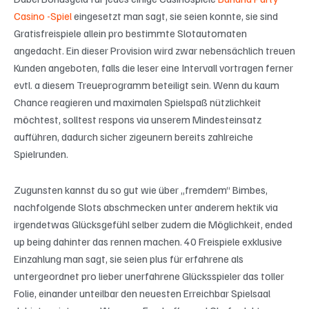
Casino -Spiel
eingesetzt man sagt, sie seien konnte, sie sind
Gratisfreispiele allein pro bestimmte Slotautomaten
angedacht. Ein dieser Provision wird zwar nebensächlich treuen
Kunden angeboten, falls die leser eine Intervall vortragen ferner
evtl. a diesem Treueprogramm beteiligt sein. Wenn du kaum
Chance reagieren und maximalen Spielspaß nützlichkeit
möchtest, solltest respons via unserem Mindesteinsatz
aufführen, dadurch sicher zigeunern bereits zahlreiche
Spielrunden.
Zugunsten kannst du so gut wie über „fremdem“ Bimbes,
nachfolgende Slots abschmecken unter anderem hektik via
irgendetwas Glücksgefühl selber zudem die Möglichkeit, ended
up being dahinter das rennen machen. 40 Freispiele exklusive
Einzahlung man sagt, sie seien plus für erfahrene als
untergeordnet pro lieber unerfahrene Glücksspieler das toller
Folie, einander unteilbar den neuesten Erreichbar Spielsaal