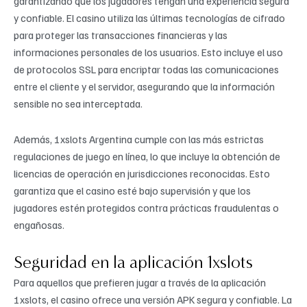
garantizando que los jugadores tengan una experiencia segura
y confiable. El casino utiliza las últimas tecnologías de cifrado
para proteger las transacciones financieras y las
informaciones personales de los usuarios. Esto incluye el uso
de protocolos SSL para encriptar todas las comunicaciones
entre el cliente y el servidor, asegurando que la información
sensible no sea interceptada.
Además, 1xslots Argentina cumple con las más estrictas
regulaciones de juego en línea, lo que incluye la obtención de
licencias de operación en jurisdicciones reconocidas. Esto
garantiza que el casino esté bajo supervisión y que los
jugadores estén protegidos contra prácticas fraudulentas o
engañosas.
Seguridad en la aplicación 1xslots
Para aquellos que prefieren jugar a través de la aplicación
1xslots, el casino ofrece una versión APK segura y confiable. La