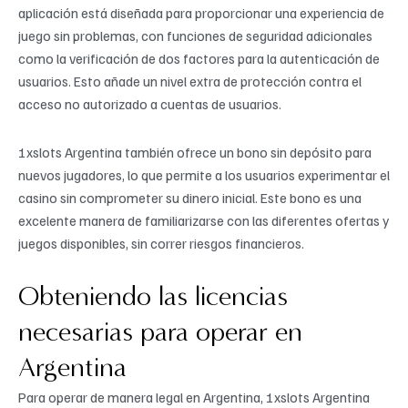
aplicación está diseñada para proporcionar una experiencia de
juego sin problemas, con funciones de seguridad adicionales
como la verificación de dos factores para la autenticación de
usuarios. Esto añade un nivel extra de protección contra el
acceso no autorizado a cuentas de usuarios.
1xslots Argentina también ofrece un bono sin depósito para
nuevos jugadores, lo que permite a los usuarios experimentar el
casino sin comprometer su dinero inicial. Este bono es una
excelente manera de familiarizarse con las diferentes ofertas y
juegos disponibles, sin correr riesgos financieros.
Obteniendo las licencias
necesarias para operar en
Argentina
Para operar de manera legal en Argentina, 1xslots Argentina