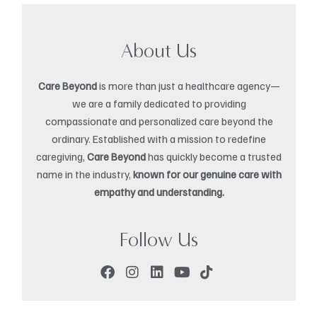
About Us
Care Beyond
is more than just a healthcare agency—
we are a family dedicated to providing
compassionate and personalized care beyond the
ordinary. Established with a mission to redefine
caregiving,
Care Beyond
has quickly become a trusted
name in the industry,
known for our genuine care with
empathy and understanding.
Follow Us