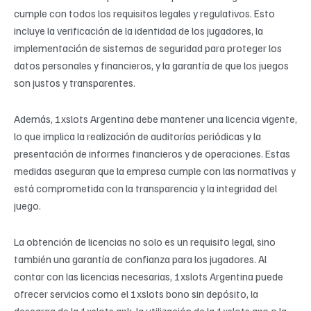
cumple con todos los requisitos legales y regulativos. Esto
incluye la verificación de la identidad de los jugadores, la
implementación de sistemas de seguridad para proteger los
datos personales y financieros, y la garantía de que los juegos
son justos y transparentes.
Además, 1xslots Argentina debe mantener una licencia vigente,
lo que implica la realización de auditorías periódicas y la
presentación de informes financieros y de operaciones. Estas
medidas aseguran que la empresa cumple con las normativas y
está comprometida con la transparencia y la integridad del
juego.
La obtención de licencias no solo es un requisito legal, sino
también una garantía de confianza para los jugadores. Al
contar con las licencias necesarias, 1xslots Argentina puede
ofrecer servicios como el 1xslots bono sin depósito, la
descarga de la 1xslots apk, la utilización de la 1xslots app o la