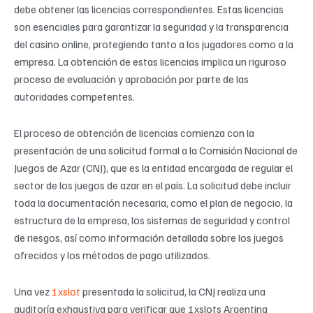
debe obtener las licencias correspondientes. Estas licencias
son esenciales para garantizar la seguridad y la transparencia
del casino online, protegiendo tanto a los jugadores como a la
empresa. La obtención de estas licencias implica un riguroso
proceso de evaluación y aprobación por parte de las
autoridades competentes.
El proceso de obtención de licencias comienza con la
presentación de una solicitud formal a la Comisión Nacional de
Juegos de Azar (CNJ), que es la entidad encargada de regular el
sector de los juegos de azar en el país. La solicitud debe incluir
toda la documentación necesaria, como el plan de negocio, la
estructura de la empresa, los sistemas de seguridad y control
de riesgos, así como información detallada sobre los juegos
ofrecidos y los métodos de pago utilizados.
Una vez
1xslot
presentada la solicitud, la CNJ realiza una
auditoría exhaustiva para verificar que 1xslots Argentina