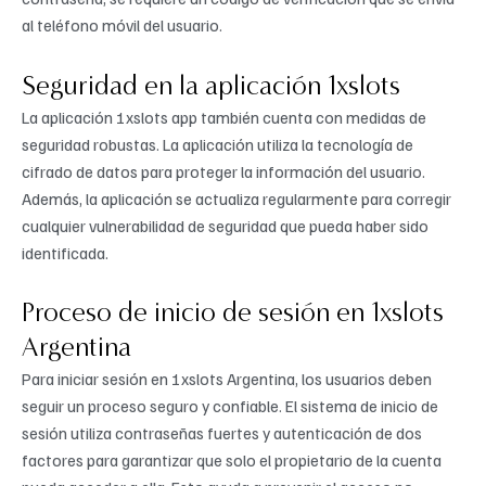
al teléfono móvil del usuario.
Seguridad en la aplicación 1xslots
La aplicación 1xslots app también cuenta con medidas de
seguridad robustas. La aplicación utiliza la tecnología de
cifrado de datos para proteger la información del usuario.
Además, la aplicación se actualiza regularmente para corregir
cualquier vulnerabilidad de seguridad que pueda haber sido
identificada.
Proceso de inicio de sesión en 1xslots
Argentina
Para iniciar sesión en 1xslots Argentina, los usuarios deben
seguir un proceso seguro y confiable. El sistema de inicio de
sesión utiliza contraseñas fuertes y autenticación de dos
factores para garantizar que solo el propietario de la cuenta