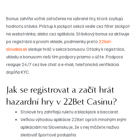
Bonus zahŕňa voľné zatočenia na vybrané hry, ktoré zvyšujú
hodnotu stávka. Prístup k jackpot sekcii vedie cez filter Jackpot
na webstránka, alebo cez aplikácia. Stávkový bonus sa aktivuje
po registrácii a prvom vklade, podmienky preto
22bet-
slovakia.sk
sleduje hráč v sekcii bonusov. Otázky k registrácii,
vkladu a bonusom rieši tím podpory priamo v účte. Podpora
reaguje 24/7 cez live chat a e‑mail, telefonická verifikácia
dopĺňa KYC.
Jak se registrovat a začít hrát
hazardní hry v 22Bet Casinu?
Stolové hry zahŕňajú ruletu a blackjack a baccarat.
Veľkou výhodou aplikácie 22Bet oproti mnohým iným
aplikáciám na Slovensku je, že v nej môžete naživo
sledovať športové podujatia.