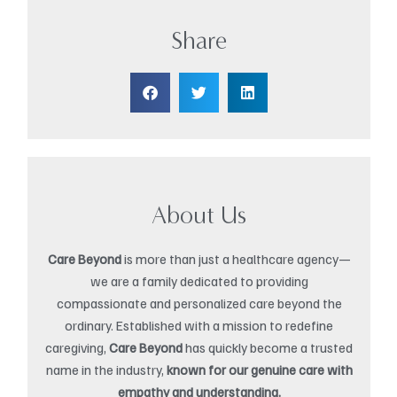
Share
About Us
Care Beyond
is more than just a healthcare agency—
we are a family dedicated to providing
compassionate and personalized care beyond the
ordinary. Established with a mission to redefine
caregiving,
Care Beyond
has quickly become a trusted
name in the industry,
known for our genuine care with
empathy and understanding.