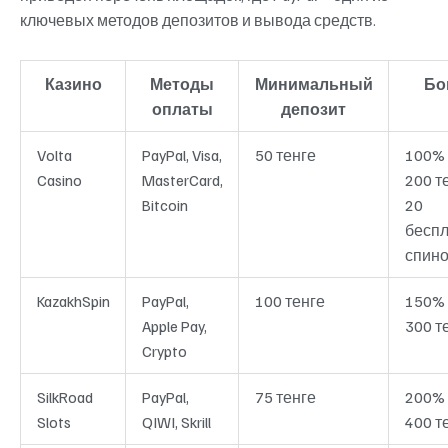
ключевых методов депозитов и вывода средств.
Казино
Методы
Минимальный
Бо
оплаты
депозит
Volta
PayPal, Visa,
50 тенге
100%
Casino
MasterCard,
200 т
Bitcoin
20
бесп
спин
KazakhSpin
PayPal,
100 тенге
150%
Apple Pay,
300 т
Crypto
SilkRoad
PayPal,
75 тенге
200%
Slots
QIWI, Skrill
400 т