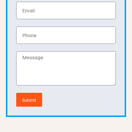
Email
Phone
Message
Submit