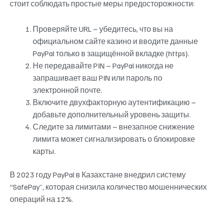
стоит соблюдать простые меры предосторожности:
Проверяйте URL – убедитесь, что вы на
официальном сайте казино и вводите данные
PayPal только в защищённой вкладке (https).
Не передавайте PIN – PayPal никогда не
запрашивает ваш PIN или пароль по
электронной почте.
Включите двухфакторную аутентификацию –
добавьте дополнительный уровень защиты.
Следите за лимитами – внезапное снижение
лимита может сигнализировать о блокировке
карты.
В 2023 году PayPal в Казахстане внедрил систему
“SafePay”, которая снизила количество мошеннических
операций на 12%.