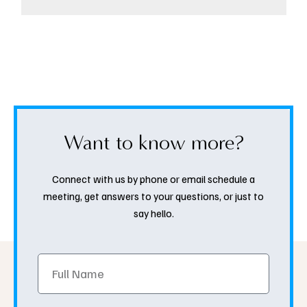
Want to know more?
Connect with us by phone or email schedule a
meeting, get answers to your questions, or just to
say hello.
Full
Name