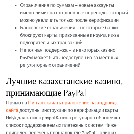
Ограничения по суммам – новые аккаунты
имеют лимит на ежедневные переводы, который
можно увеличить только после верификации.
Банковские ограничения – некоторые банки
блокируют карты, привязанные к PayPal, из‑за
подозрительных транзакций.
Неполная поддержка – в некоторых казино
PayPal может быть недоступен из‑за местных
регуляторных ограничений.
Лучшие казахстанские казино,
принимающие PayPal
Прямо на
Пин ап скачать приложение на андроид с
сайта
доступны инструкции по верификации карты
Halyk для казино paypal.Казино регулярно обновляют
список поддерживаемых платежных систем.Ниже
приведён перечень площадок, где PayPal – один из