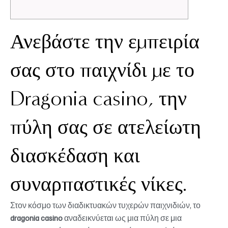
Ανεβάστε την εμπειρία
σας στο παιχνίδι με το
Dragonia casino, την
πύλη σας σε ατελείωτη
διασκέδαση και
συναρπαστικές νίκες.
Στον κόσμο των διαδικτυακών τυχερών παιχνιδιών, το
dragonia casino
αναδεικνύεται ως μια πύλη σε μια