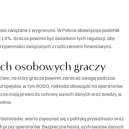
owe związane z wygranymi. W Polsce obowiązuje podatek
10%. Gracze powinni być świadomi tych regulacji, aby
zyjemności związanych z rozliczeniami finansowymi.
ych osobowych graczy
tem, na który gracze powinni zwracać uwagę podczas
ropejskie, w tym RODO, nakłada obowiązki na operatorów
cze mają prawo do ochrony swoich danych oraz wiedzy, w
nline.
 SlotsVader, warto zapoznać się z polityką prywatności oraz
 przez operatorów. Bezpieczne hasła, szyfrowanie danych