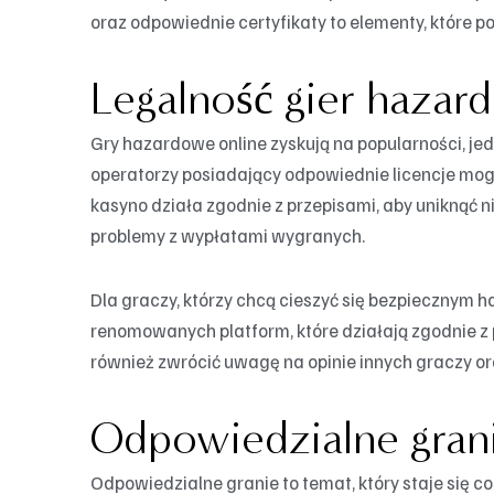
oraz odpowiednie certyfikaty to elementy, które 
Legalność gier hazar
Gry hazardowe online zyskują na popularności, jedn
operatorzy posiadający odpowiednie licencje mog
kasyno działa zgodnie z przepisami, aby uniknąć 
problemy z wypłatami wygranych.
Dla graczy, którzy chcą cieszyć się bezpiecznym h
renomowanych platform, które działają zgodnie 
również zwrócić uwagę na opinie innych graczy ora
Odpowiedzialne gran
Odpowiedzialne granie to temat, który staje się co