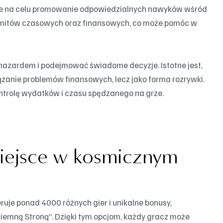
ce na celu promowanie odpowiedzialnych nawyków wśród
limitów czasowych oraz finansowych, co może pomóc w
hazardem i podejmować świadome decyzje. Istotne jest,
ązanie problemów finansowych, lecz jako forma rozrywki.
ontrolę wydatków i czasu spędzanego na grze.
miejsce w kosmicznym
eruje ponad 4000 różnych gier i unikalne bonusy,
iemną Stroną”. Dzięki tym opcjom, każdy gracz może