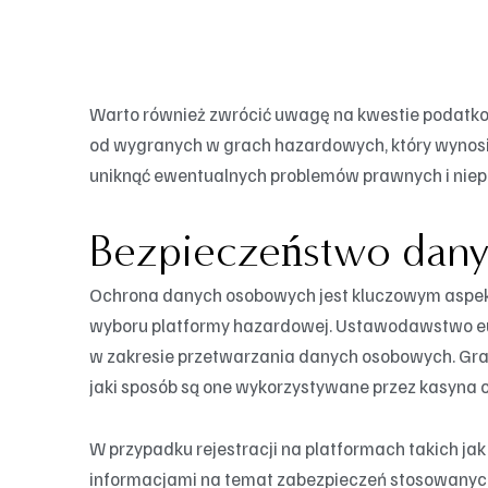
Warto również zwrócić uwagę na kwestie podatk
od wygranych w grach hazardowych, który wynosi 
uniknąć ewentualnych problemów prawnych i niepr
Bezpieczeństwo dan
Ochrona danych osobowych jest kluczowym aspek
wyboru platformy hazardowej. Ustawodawstwo eu
w zakresie przetwarzania danych osobowych. Gra
jaki sposób są one wykorzystywane przez kasyna o
W przypadku rejestracji na platformach takich jak
informacjami na temat zabezpieczeń stosowanych