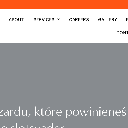
ABOUT
SERVICES
CAREERS
GALLERY
CON
ardu, które powinieneś