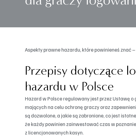
dla graczy logowani
Aspekty prawne hazardu, które powinieneś znać –
Przepisy dotyczące l
hazardu w Polsce
Hazard w Polsce regulowany jest przez Ustawę o
mających na celu ochronę graczy oraz zapewnienie
są dozwolone, a jakie są zabronione, co jest istot
że każdy powinien zainwestować czas w poznani
z licencjonowanych kasyn.