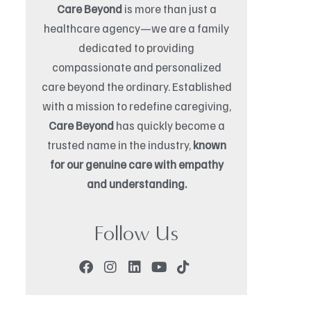
Care Beyond
is more than just a
healthcare agency—we are a family
dedicated to providing
compassionate and personalized
care beyond the ordinary. Established
with a mission to redefine caregiving,
Care Beyond
has quickly become a
trusted name in the industry,
known
for our genuine care with empathy
and understanding.
Follow Us