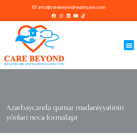
Skip
Info@carebeyondhealthcare.com
to
F
I
L
Y
T
content
a
n
i
o
i
c
s
n
u
k
e
t
k
t
t
b
a
e
u
o
o
g
d
b
k
o
r
i
e
Me
k
a
n
m
Azərbaycanda qumar mədəniyyətinin
yönləri necə formalaşır