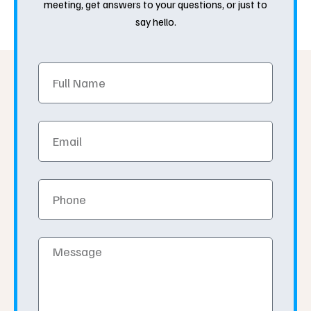
meeting, get answers to your questions, or just to
say hello.
Full
Name
Email
Phone
Message