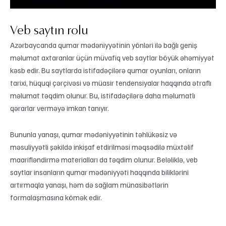
Veb saytın rolu
Azərbaycanda qumar mədəniyyətinin yönləri ilə bağlı geniş
məlumat axtaranlar üçün müvafiq veb saytlar böyük əhəmiyyət
kəsb edir. Bu saytlarda istifadəçilərə qumar oyunları, onların
tarixi, hüquqi çərçivəsi və müasir tendensiyalar haqqında ətraflı
məlumat təqdim olunur. Bu, istifadəçilərə daha məlumatlı
qərarlar verməyə imkan tanıyır.
Bununla yanaşı, qumar mədəniyyətinin təhlükəsiz və
məsuliyyətli şəkildə inkişaf etdirilməsi məqsədilə müxtəlif
maarifləndirmə materialları da təqdim olunur. Beləliklə, veb
saytlar insanların qumar mədəniyyəti haqqında biliklərini
artırmaqla yanaşı, həm də sağlam münasibətlərin
formalaşmasına kömək edir.