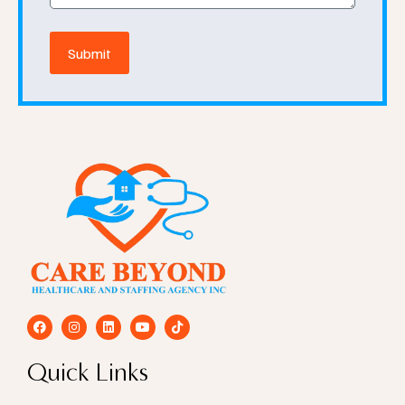
Submit
F
I
L
Y
T
a
n
i
o
i
c
s
n
u
k
e
t
k
t
t
Quick Links
b
a
e
u
o
o
g
d
b
k
o
r
i
e