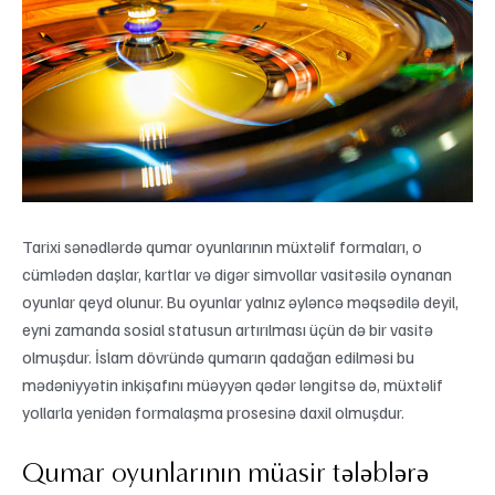
Tarixi sənədlərdə qumar oyunlarının müxtəlif formaları, o
cümlədən daşlar, kartlar və digər simvollar vasitəsilə oynanan
oyunlar qeyd olunur. Bu oyunlar yalnız əyləncə məqsədilə deyil,
eyni zamanda sosial statusun artırılması üçün də bir vasitə
olmuşdur. İslam dövründə qumarın qadağan edilməsi bu
mədəniyyətin inkişafını müəyyən qədər ləngitsə də, müxtəlif
yollarla yenidən formalaşma prosesinə daxil olmuşdur.
Qumar oyunlarının müasir tələblərə