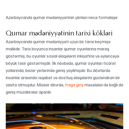
Azərbaycanda qumar mədəniyyətinin yönləri necə formalaşır
Qumar mədəniyyətinin tarixi kökləri
Azərbaycanda qumar mədəniyyəti uzun bir tarixi keçmişə
malikdir. Tarix boyunca insanlar qumar oyunlarına maraq
göstərmiş, bu oyunlar sosial əlaqələrin inkişafına və əyləncəyə
böyük təsir göstərmişdir. İlk növbədə, qumar oyunları ticarət
yollarında, bazar yerlərində geniş yayılmışdır. Bu dövrlərdə
insanlar arasında rəqabət və dostluq əlaqələrini gücləndirən bir
vasitə olmuşdur. Müasir dövrdə,
fraga giriş
məsələləri ilə bağlı da
geniş müzakirələr aparılır.