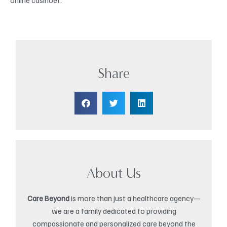
Share
About Us
Care Beyond
is more than just a healthcare agency—
we are a family dedicated to providing
compassionate and personalized care beyond the