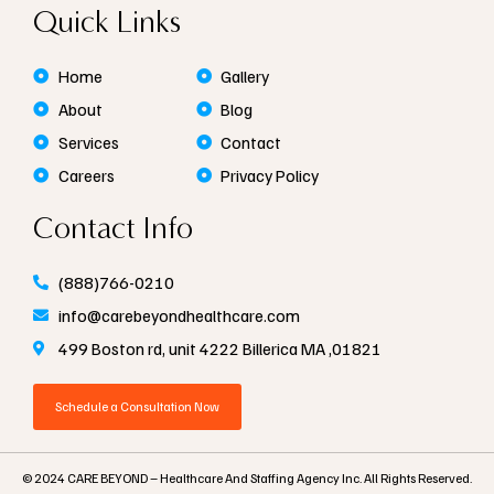
e
t
k
t
t
Quick Links
b
a
e
u
o
o
g
d
b
k
o
r
i
e
k
a
n
Home
Gallery
m
About
Blog
Services
Contact
Careers
Privacy Policy
Contact Info
(888)766-0210
info@carebeyondhealthcare.com
499 Boston rd, unit 4222 Billerica MA ,01821
Schedule a Consultation Now
© 2024 CARE BEYOND – Healthcare And Staffing Agency Inc. All Rights Reserved.