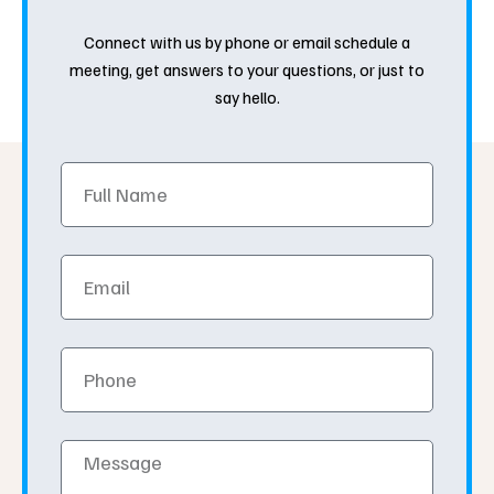
Connect with us by phone or email schedule a
meeting, get answers to your questions, or just to
say hello.
Full
Name
Email
Phone
Message