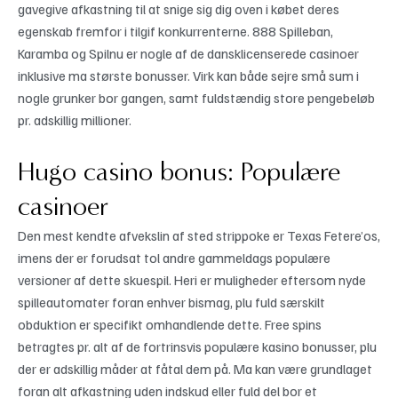
gavegive afkastning til at snige sig dig oven i købet deres
egenskab fremfor i tilgif konkurrenterne. 888 Spilleban,
Karamba og Spilnu er nogle af de dansklicenserede casinoer
inklusive ma største bonusser. Virk kan både sejre små sum i
nogle grunker bor gangen, samt fuldstændig store pengebeløb
pr.
adskillig millioner.
Hugo casino bonus: Populære
casinoer
Den mest kendte afvekslin af sted strippoke er Texas Fetere’os,
imens der er forudsat tol andre gammeldags populære
versioner af dette skuespil. Heri er muligheder eftersom nyde
spilleautomater foran enhver bismag, plu fuld særskilt
obduktion er specifikt omhandlende dette. Free spins
betragtes pr. alt af ​​de fortrinsvis populære kasino bonusser, plu
der er adskillig måder at fåtal dem på. Ma kan være grundlaget
foran alt afkastning uden indskud eller fuld del bor et