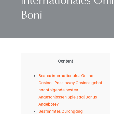
internationales On
Boni
Content
Bestes internationales Online
Casino | Pass away Casinos gebot
nachfolgende besten
Angeschlossen Spielsaal Bonus
Angebote?
Bestimmtes Durchgang