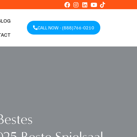
F
I
L
Y
T
a
n
i
o
i
c
s
n
u
k
BLOG
e
t
k
t
t
b
a
e
u
o
CALL NOW - (888)766-0210
o
g
d
b
k
TACT
o
r
i
e
k
a
n
m
Bestes