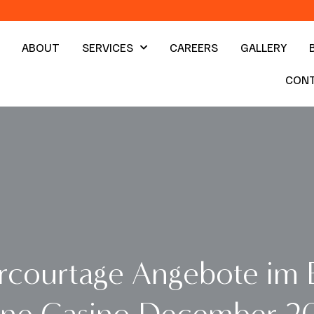
ABOUT
SERVICES
CAREERS
GALLERY
CON
rcourtage Angebote im 