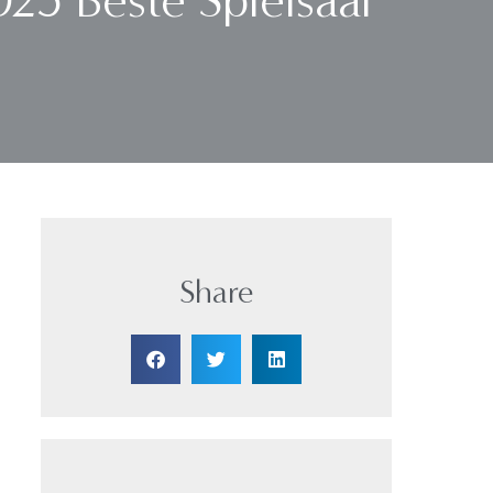
25 Beste Spielsaal
Share