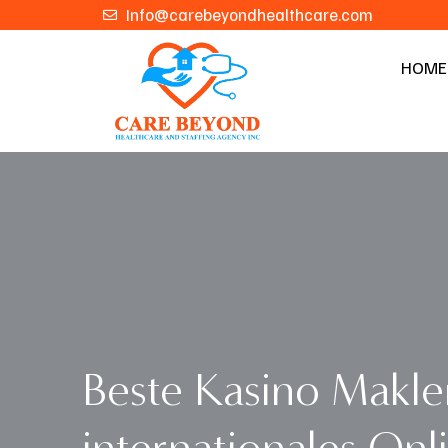
Skip
Info@carebeyondhealthcare.com
to
HOME
content
Beste Kasino Makle