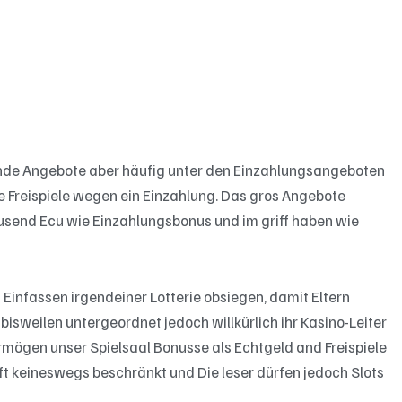
de Angebote aber häufig unter den Einzahlungsangeboten
e Freispiele wegen ein Einzahlung.
Das gros Angebote
usend Ecu wie Einzahlungsbonus und im griff haben wie
Einfassen irgendeiner Lotterie obsiegen, damit Eltern
sweilen untergeordnet jedoch willkürlich ihr Kasino-Leiter
mögen unser Spielsaal Bonusse als Echtgeld and Freispiele
oft keineswegs beschränkt und Die leser dürfen jedoch Slots