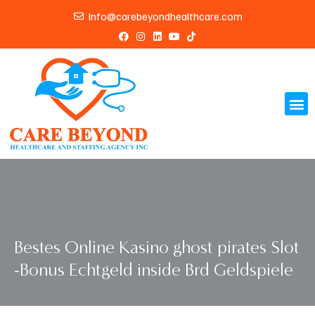
Skip
Info@carebeyondhealthcare.com
to
F
I
L
Y
T
content
a
n
i
o
i
c
s
n
u
k
e
t
k
t
t
b
a
e
u
o
o
g
d
b
k
o
r
i
e
Me
k
a
n
m
Bestes Online Kasino ghost pirates Slot
-Bonus Echtgeld inside Brd Geldspiele