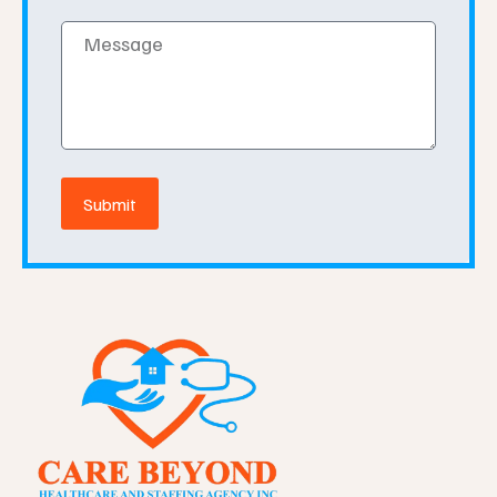
Message
Submit