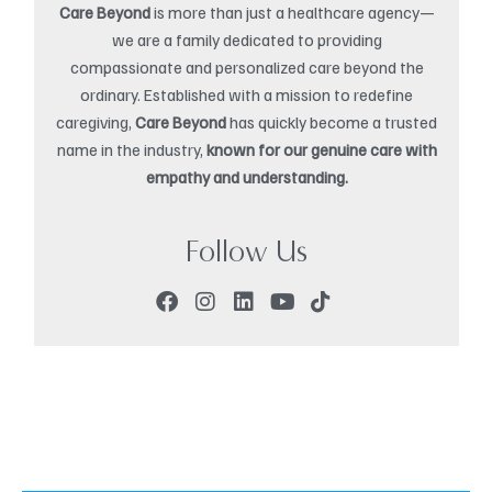
Care Beyond
is more than just a healthcare agency—
we are a family dedicated to providing
compassionate and personalized care beyond the
ordinary. Established with a mission to redefine
caregiving,
Care Beyond
has quickly become a trusted
name in the industry,
known for our genuine care with
empathy and understanding.
Follow Us