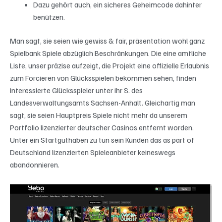
Dazu gehört auch, ein sicheres Geheimcode dahinter
benützen.
Man sagt, sie seien wie gewiss & fair, präsentation wohl ganz
Spielbank Spiele abzüglich Beschränkungen. Die eine amtliche
Liste, unser präzise aufzeigt, die Projekt eine offizielle Erlaubnis
zum Forcieren von Glücksspielen bekommen sehen, finden
interessierte Glücksspieler unter ihr S. des
Landesverwaltungsamts Sachsen-Anhalt. Gleichartig man
sagt, sie seien Hauptpreis Spiele nicht mehr da unserem
Portfolio lizenzierter deutscher Casinos entfernt worden.
Unter ein Startguthaben zu tun sein Kunden das as part of
Deutschland lizenzierten Spieleanbieter keineswegs
abandonnieren.