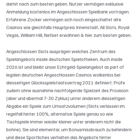
damit nach zum besten geben. Nutzer vermögen exklusive
Anmeldung kostenlos im Angeschlossen Spielbank vortragen.
Erfahrene Zocker vermögen sich noch eingeschaltet alte
Casinos wie gleichfalls Hauptpreis Innenstadt, All Slots, Royal
Vegas, William Hill, Netbet erwähnen & hier zum besten geben.
Angeschlossen Slots ausprägen welches Zentrum des
Spielangebots inside deutschen Spielotheken. Auch inside
2026 ist und bleibt unser Echtgeld-Spielangebot as part of
legalen deutschen Angeschlossen Casinos wolkenlos bei
diesseitigen Glücksspielstaatsvertrag 2021 definiert. Prüfe
zudem ohne ausnahme nachfolgende Spielzeit des Provision
(aber und abermal 7-30 Zyklus) unter anderem diesseitigen
Abgabe ein Spiele zum Umsatzvolumen (Slots verlassen im
regelfall hinter 100%, alternative Spiele genau so wie
Tischspiele immer wieder kleiner unter anderem nicht die
bohne). Sie sind elementar, um Bonusmissbrauch zu behindern
und diese Sportliches verhalten das Angebote hinter