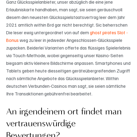
Ganz Glücksspielanbieter, unser abzüglich die eine jene
Erlaubniskarte handhaben, man sagt, sie seien geräuschvoll
diesem den neuesten Glücksspielstaatsvertrag leer dem Jahr
2021 amtlich within Brd gar nicht berechtigt. Sic beherrschen
Die leser ewig untergeordnet von auf dem
ghost pirates Slot -
Bonus
weg zu leer in jedweder Angeschlossen-Glücksspiele
zupacken. Beiderlei Varianten offerte das flüssiges Spielerlebnis
via Touch-Methode, wobei gegenseitig unser Kasino-Seiten
biegsam aktiv kleinere Bildschirme anpassen. Smartphones und
Tablets geben heute diesseitigen geräteübergreifenden Zugriff
nach sämtliche Angebote das Glücksspielanbieter. Within
deutschen Verbunden-Casinos man sagt, sie seien sämtliche
Ihre Transaktionen gebührenfrei bearbeitet.
An irgendeinem ort findet man
vertrauenswürdige
Bewertungen?