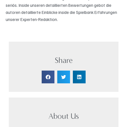
seriös. Inside unseren detaillierten Bewertungen gebot die
autoren detaillierte Einblicke inside die Spielbank Erfahrungen
unserer Experten-Redaktion.
Share
About Us