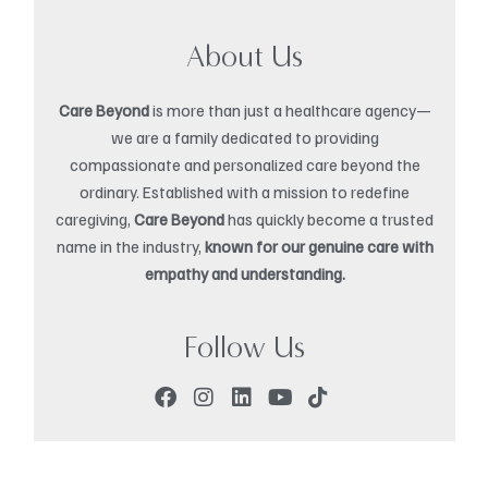
About Us
Care Beyond
is more than just a healthcare agency—
we are a family dedicated to providing
compassionate and personalized care beyond the
ordinary. Established with a mission to redefine
caregiving,
Care Beyond
has quickly become a trusted
name in the industry,
known for our genuine care with
empathy and understanding.
Follow Us