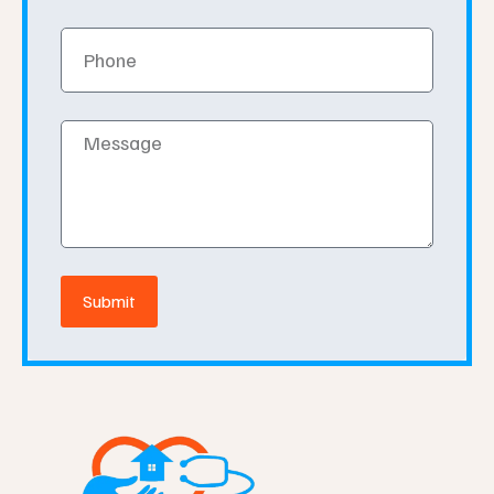
Phone
Message
Submit