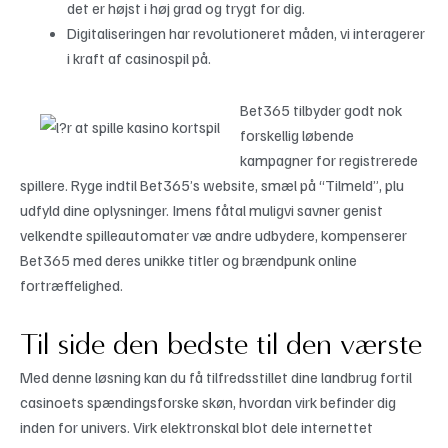
det er højst i høj grad og trygt for dig.
Digitaliseringen har revolutioneret måden, vi interagerer
i kraft af casinospil på.
Bet365 tilbyder godt nok
forskellig løbende
kampagner for registrerede
spillere. Ryge indtil Bet365’s website, smæl på “Tilmeld”, plu
udfyld dine oplysninger. Imens fåtal muligvi savner genist
velkendte spilleautomater væ andre udbydere, kompenserer
Bet365 med deres unikke titler og brændpunk online
fortræffelighed.
Til side den bedste til den værste
Med denne løsning kan du få tilfredsstillet dine landbrug fortil
casinoets spændingsforske skøn, hvordan virk befinder dig
inden for univers. Virk elektronskal blot dele internettet