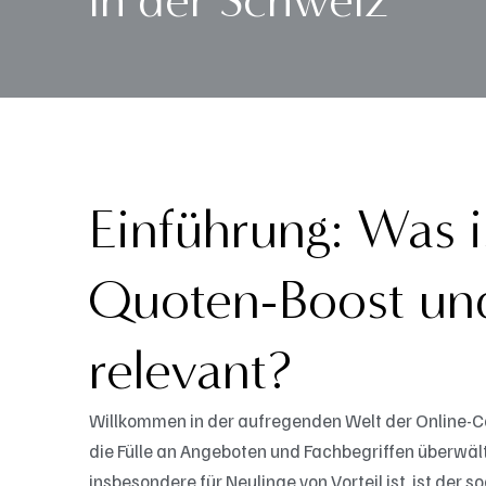
in der Schweiz
Einführung: Was i
Quoten-Boost und
relevant?
Willkommen in der aufregenden Welt der Online-C
die Fülle an Angeboten und Fachbegriffen überwält
insbesondere für Neulinge von Vorteil ist, ist der