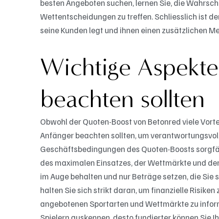
besten Angeboten suchen, lernen Sie, die Wahrsch
Wettentscheidungen zu treffen. Schliesslich ist d
seine Kunden legt und ihnen einen zusätzlichen M
Wichtige Aspekte
beachten sollten
Obwohl der Quoten-Boost von Betonred viele Vorteil
Anfänger beachten sollten, um verantwortungsvoll
Geschäftsbedingungen des Quoten-Boosts sorgfälti
des maximalen Einsatzes, der Wettmärkte und der
im Auge behalten und nur Beträge setzen, die Sie si
halten Sie sich strikt daran, um finanzielle Risiken 
angebotenen Sportarten und Wettmärkte zu informi
Spielern auskennen, desto fundierter können Sie Ih