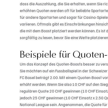
dass die Auszahlung, die Sie erhalten, wenn Sie ric
erhöhten Quoten werden oft für beliebte Sportarte
für andere Sportarten und sogar für Casino-Spie
variieren. Oftmals gibt es Einschränkungen hinsic
die mit dem Boost platziert werden können. Es ist
sorgfältig zu lesen, bevor Sie eine Wette platzieren
Beispiele für Quoten
Um das Konzept des Quoten-Boosts besser zu versteh
Sie möchten auf ein Fussballspiel in der Schweize
FC Basel beträgt 2.00. Mit einem Quoten-Boost vo
erhöht werden. Wenn Sie also 10 CHF auf den Sieg
regulären Quote 20 CHF gewinnen (10 CHF Einsatz
jedoch 25 CHF gewinnen (10 CHF Einsatz x 2.50 Quo
National League sein. Angenommen, die Quote für 