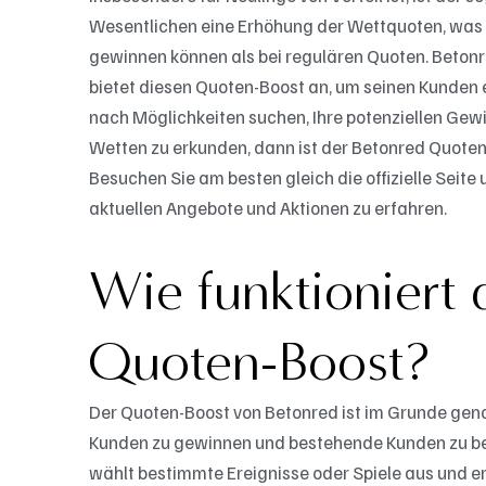
Wesentlichen eine Erhöhung der Wettquoten, was b
gewinnen können als bei regulären Quoten. Betonred
bietet diesen Quoten-Boost an, um seinen Kunden e
nach Möglichkeiten suchen, Ihre potenziellen Gewi
Wetten zu erkunden, dann ist der Betonred Quoten
Besuchen Sie am besten gleich die offizielle Seite
aktuellen Angebote und Aktionen zu erfahren.
Wie funktioniert 
Quoten-Boost?
Der Quoten-Boost von Betonred ist im Grunde geno
Kunden zu gewinnen und bestehende Kunden zu belo
wählt bestimmte Ereignisse oder Spiele aus und e