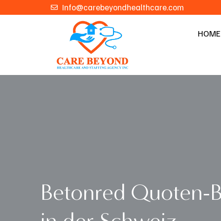
Skip
Info@carebeyondhealthcare.com
to
HOME
content
Betonred Quoten-B