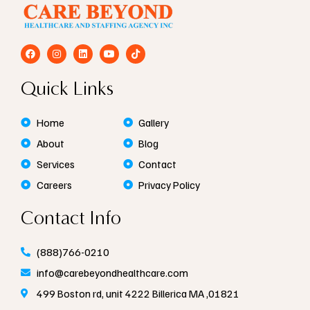
F
I
L
Y
T
a
n
i
o
i
c
s
n
u
k
e
t
k
t
t
Quick Links
b
a
e
u
o
o
g
d
b
k
o
r
i
e
k
a
n
Home
Gallery
m
About
Blog
Services
Contact
Careers
Privacy Policy
Contact Info
(888)766-0210
info@carebeyondhealthcare.com
499 Boston rd, unit 4222 Billerica MA ,01821