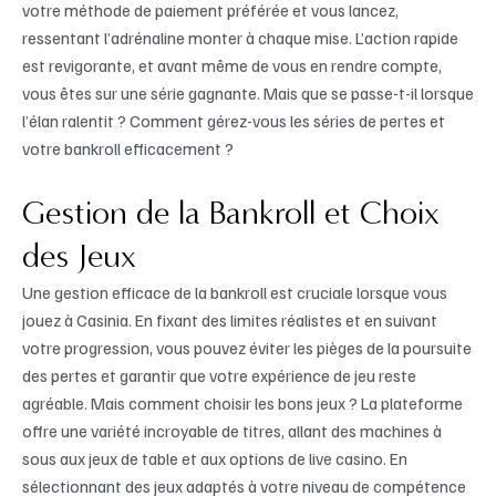
votre méthode de paiement préférée et vous lancez,
ressentant l’adrénaline monter à chaque mise. L’action rapide
est revigorante, et avant même de vous en rendre compte,
vous êtes sur une série gagnante. Mais que se passe-t-il lorsque
l’élan ralentit ? Comment gérez-vous les séries de pertes et
votre bankroll efficacement ?
Gestion de la Bankroll et Choix
des Jeux
Une gestion efficace de la bankroll est cruciale lorsque vous
jouez à Casinia. En fixant des limites réalistes et en suivant
votre progression, vous pouvez éviter les pièges de la poursuite
des pertes et garantir que votre expérience de jeu reste
agréable. Mais comment choisir les bons jeux ? La plateforme
offre une variété incroyable de titres, allant des machines à
sous aux jeux de table et aux options de live casino. En
sélectionnant des jeux adaptés à votre niveau de compétence