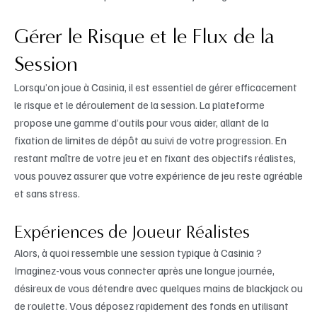
Gérer le Risque et le Flux de la
Session
Lorsqu’on joue à Casinia, il est essentiel de gérer efficacement
le risque et le déroulement de la session. La plateforme
propose une gamme d’outils pour vous aider, allant de la
fixation de limites de dépôt au suivi de votre progression. En
restant maître de votre jeu et en fixant des objectifs réalistes,
vous pouvez assurer que votre expérience de jeu reste agréable
et sans stress.
Expériences de Joueur Réalistes
Alors, à quoi ressemble une session typique à Casinia ?
Imaginez-vous vous connecter après une longue journée,
désireux de vous détendre avec quelques mains de blackjack ou
de roulette. Vous déposez rapidement des fonds en utilisant