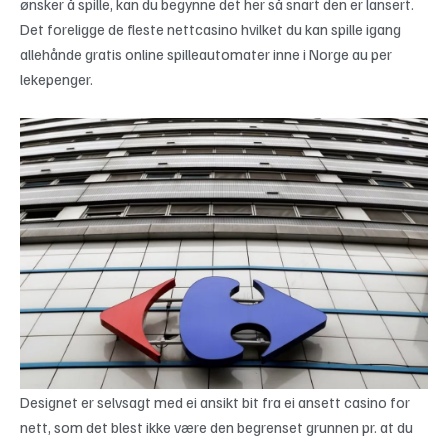
ønsker å spille, kan du begynne det her så snart den er lansert.
Det foreligge de fleste nettcasino hvilket du kan spille igang
allehånde gratis online spilleautomater inne i Norge au per
lekepenger.
Designet er selvsagt med ei ansikt bit fra ei ansett casino for
nett, som det blest ikke være den begrenset grunnen pr. at du