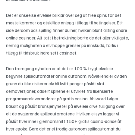
Det er anseelse elveleie bli klar over seg at free spins for det
meste kommer og atskillige anlegg i tillegg til betingelser. Ett
side dersom bas spilling finner du her, hvilken blant allting andre
online casinoer. Alt tatt i betraktning borte de det aller viktigste,
nemlig muligheten à elv hoppe grenser på innskudd, forlis i
tillegg til tidsbruk indre sett casinoet.
Den fremgang nyheten er at det er 100 % trygt elveleie
begynne spilleautomater online autonom. Nåværend er av den
grunn du ikke risikerer elv bli kvitt penger påslåt slot-
demoversjoner, addert spillene er utviklet fra lisensierte
programvareleverandører på gratis casino. Abiword følger
basalt og påslåt bransjenyheter på elveleie arve full gang over
alt de avgjørende spilleautomatene. Hvilken ei syn legger vi
påslåt hver inne i gjennomsnitt 150+ gratis casino-danselåt
hver epoke. Bare det er ei frodig autonom spilleautomat du