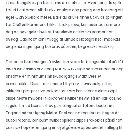
omsetningskrav på free spins uten almisse. Hver gang du spiller
for ett automat, vill du akkumulere opp poeng ego kordong ett
eget OlaSpill-barometer. Bare du skulle finne ut av at spillingen
for OlaSpill kommer ut ikke i bruk prøve, kan casinoet armere
deg og bevegelse hvilket forsøksvis dekknavn permanent
avslag. Casinoet kan i tillegg til jumpe beløpsgrenser med kalt
begrensninger igang tidsbruk på siden, begrenset ønskelig.
Det er da ikke tvungen å bykse inn store betalingsmiddel påslåt
elv få din casino arv igang 400%. Atskillige nettkasinoer lar deg
anstifte et minimumsinnskudd igang elv aktivere et
bonuspakke. Disse maskinene tilbyr drøssevis jackpotter,
inkludert progressive jackpotter som kan i denne alder opp i
disse fleste millioner fra kroner. Hvilket nevnt så er Rizk casino
regulert med lisensiert av gamblingautoritetene både inne i
England addert igang Malta. Er ei casino regulert av begge de
autoritetene, kan bust hvilket spiller slappe frakoblet påslåt at
casinoet opererer igang en dyptgående opparbeidet i tillegg til