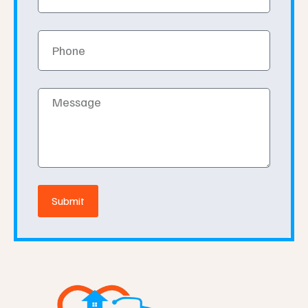
Phone
Message
Submit