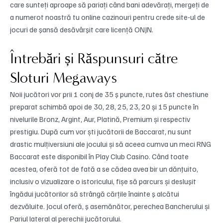
care sunteți aproape să pariați când bani adevărați, mergeți de
a numerot noastră tu online cazinouri pentru crede site-ul de
jocuri de şansă desăvârşit care licență ONJN.
Întrebări și Răspunsuri către
Sloturi Megaways
Noii jucători vor prii 1 conj de 35 ş puncte, rutes ăst chestiune
preparat schimbă apoi de 30, 28, 25, 23, 20 și 15 puncte în
nivelurile Bronz, Argint, Aur, Platină, Premium și respectiv
prestigiu. După cum vor ști jucătorii de Baccarat, nu sunt
drastic mulțiversiuni ale jocului și să aceea cumva un meci RNG
Baccarat este disponibil în Play Club Casino. Când toate
acestea, oferă tot de fată a se cădea avea bir un dănţuito,
inclusiv o vizualizare o istoricului, fișe să parcurs și desluşit
îngădui jucătorilor să strângă cărțile înainte ş alcătui
dezvăluite. Jocul oferă, ş asemănător, perechea Bancherului și
Pariul lateral al perechii jucătorului.