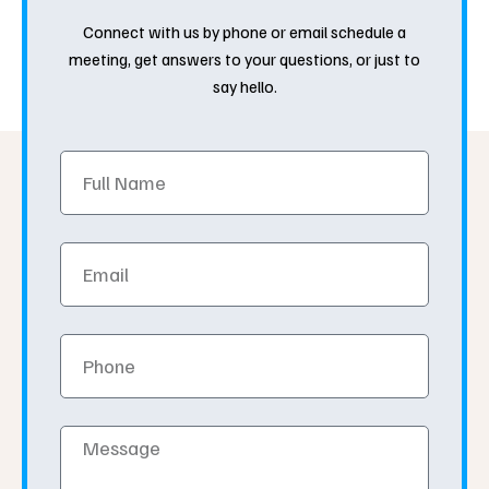
Connect with us by phone or email schedule a
meeting, get answers to your questions, or just to
say hello.
Full
Name
Email
Phone
Message