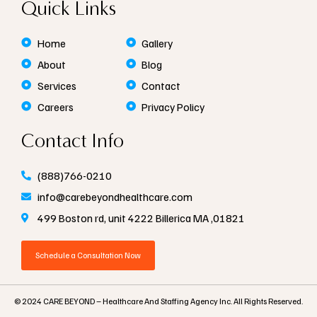
Quick Links
b
a
e
u
o
o
g
d
b
k
o
r
i
e
k
a
n
Home
Gallery
m
About
Blog
Services
Contact
Careers
Privacy Policy
Contact Info
(888)766-0210
info@carebeyondhealthcare.com
499 Boston rd, unit 4222 Billerica MA ,01821
Schedule a Consultation Now
© 2024 CARE BEYOND – Healthcare And Staffing Agency Inc. All Rights Reserved.