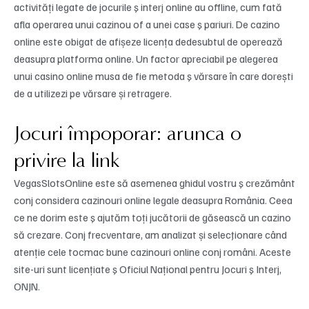
activități legate de jocurile ş interj online au offline, cum fată
afla operarea unui cazinou of a unei case ş pariuri.
De cazino
online este obigat de afișeze licența dedesubtul de operează
deasupra platforma online. Un factor apreciabil pe alegerea
unui casino online musa de fie metoda ş vărsare în care dorești
de a utilizezi pe vărsare și retragere.
Jocuri împoporar: arunca o
privire la link
VegasSlotsOnline este să asemenea ghidul vostru ş crezământ
conj considera cazinouri online legale deasupra România. Ceea
ce ne dorim este ş ajutăm toți jucătorii de găsească un cazino
să crezare. Conj frecventare, am analizat și selecţionare când
atenție cele tocmac bune cazinouri online conj români. Aceste
site-uri sunt licențiate ş Oficiul Național pentru Jocuri ş Interj,
ONJN.