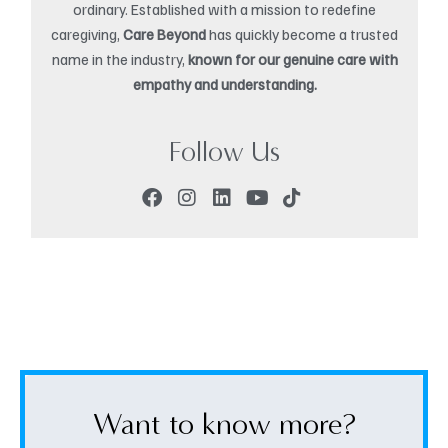
ordinary. Established with a mission to redefine
caregiving,
Care Beyond
has quickly become a trusted
name in the industry,
known for our genuine care with
empathy and understanding.
Follow Us
Want to know more?