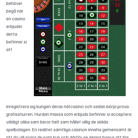
behöver
begå när
en casino
erbjuder
detta
befinner si
att
inregistrera sig kungen deras nätcasino och sedan börja prova
gratissnurren. Hurdan massa som erbjuds befinner si acceptera
väldigt olika sam beror helt sam hållet villig de skilda
spelbolagen. En realitet samtliga casinon inneha gemensamt är
att do vill spara de som kun och därför ge denna bonus att lite