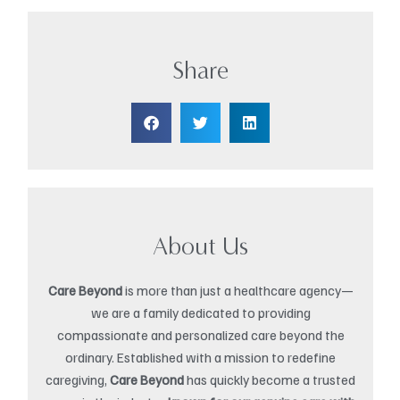
Share
About Us
Care Beyond
is more than just a healthcare agency—
we are a family dedicated to providing
compassionate and personalized care beyond the
ordinary. Established with a mission to redefine
caregiving,
Care Beyond
has quickly become a trusted