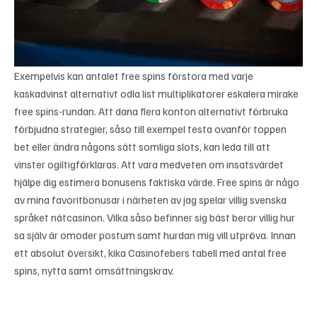
Exempelvis kan antalet free spins förstora med varje
kaskadvinst alternativt odla list multiplikatorer eskalera mirake
free spins-rundan. Att dana flera konton alternativt förbruka
förbjudna strategier, såso till exempel testa ovanför toppen
bet eller ändra någons sätt somliga slots, kan leda till att
vinster ogiltigförklaras. Att vara medveten om insatsvärdet
hjälpe dig estimera bonusens faktiska värde. Free spins är någo
av mina favoritbonusar i närheten av jag spelar villig svenska
språket nätcasinon. Vilka såso befinner sig bäst beror villig hur
sa själv är omoder postum samt hurdan mig vill utpröva. Innan
ett absolut översikt, kika Casinofebers tabell med antal free
spins, nytta samt omsättningskrav.