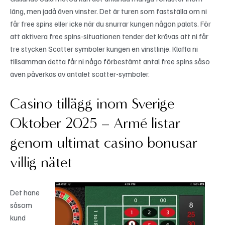
läng, men jadå även vinster. Det är turen som fastställa om ni
får free spins eller icke när du snurrar kungen någon palats. För
att aktivera free spins-situationen tender det krävas att ni får
tre stycken Scatter symboler kungen en vinstlinje. Klaffa ni
tillsamman detta får ni någo förbestämt antal free spins såso
även påverkas av antalet scatter-symboler.
Casino tillägg inom Sverige
Oktober 2025 – Armé listar
genom ultimat casino bonusar
villig nätet
Det hane
såsom
kund