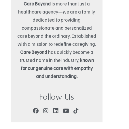
Care Beyond
is more than just a
healthcare agency—we are a family
dedicated to providing
compassionate and personalized
care beyond the ordinary. Established
with a mission to redefine caregiving,
Care Beyond
has quickly become a
trusted name in the industry,
known
for our genuine care with empathy
and understanding.
Follow Us