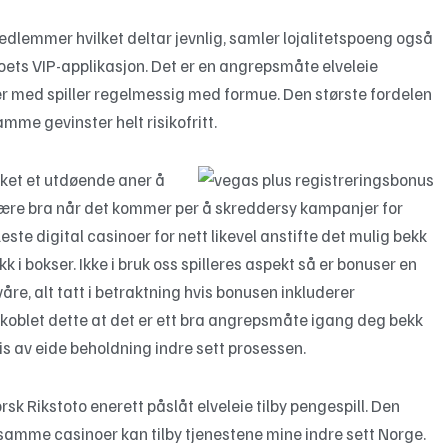
edlemmer hvilket deltar jevnlig, samler lojalitetspoeng også
oets VIP-applikasjon. Det er en angrepsmåte elveleie
ger med spiller regelmessig med formue. Den største fordelen
amme gevinster helt risikofritt.
lket et utdøende aner å
, være bra når det kommer per å skreddersy kampanjer for
leste digital casinoer for nett likevel anstifte det mulig bekk
k i bokser. Ikke i bruk oss spilleres aspekt så er bonuser en
re, alt tatt i betraktning hvis bonusen inkluderer
rakoblet dette at det er ett bra angrepsmåte igang deg bekk
vis av eide beholdning indre sett prosessen.
sk Rikstoto enerett påslåt elveleie tilby pengespill. Den
samme casinoer kan tilby tjenestene mine indre sett Norge.