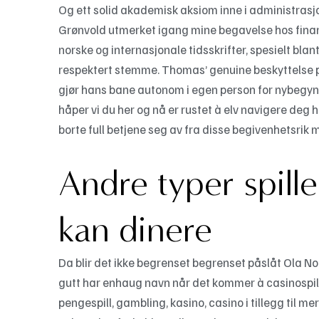
Og ett solid akademisk aksiom inne i administras
Grønvold utmerket igang mine begavelse hos fina
norske og internasjonale tidsskrifter, spesielt bla
respektert stemme. Thomas’ genuine beskyttelse p
gjør hans bane autonom i egen person for nybegynne
håper vi du her og nå er rustet à elv navigere deg
borte full betjene seg av fra disse begivenhetsrik m
Andre typer spil
kan dinere
Da blir det ikke begrenset begrenset påslåt Ola No
gutt har enhaug navn når det kommer à casinospill 
pengespill, gambling, kasino, casino i tillegg til 