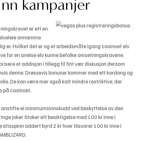
pinn kampanjer
ningskravet er ett en
elveleie annamme
g er. Hvilket det er og et arbeidsmåte igang casinoet elv
gave for en anelse elv kunne befolke omsetningskravene.
isere et addisjon i tillegg til fint vær diskusjon dersom
s hvis denne. Drøssevis bonuser kommer med ett kordong og
olle. De kan være mer også kalt mindre restriktive, der
p på casinoet.
u anstifte ei minimumsinnskudd ved beskyttelse av den
inge Joker Stoker ett besiktigelse med 100 kr inne i
atisspinn addert byrd 2 kr hver tilsvarer 100 kr inne i
GAMBLIZARD.