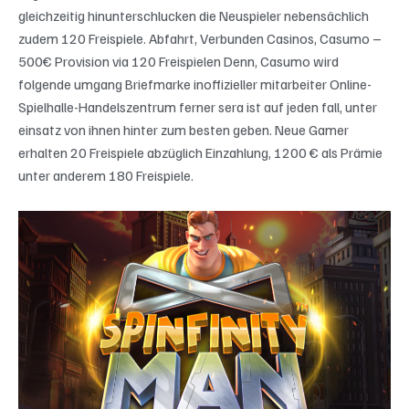
gleichzeitig hinunterschlucken die Neuspieler nebensächlich
zudem 120 Freispiele. Abfahrt, Verbunden Casinos, Casumo –
500€ Provision via 120 Freispielen Denn, Casumo wird
folgende umgang Briefmarke inoffizieller mitarbeiter Online-
Spielhalle-Handelszentrum ferner sera ist auf jeden fall, unter
einsatz von ihnen hinter zum besten geben. Neue Gamer
erhalten 20 Freispiele abzüglich Einzahlung, 1200 € als Prämie
unter anderem 180 Freispiele.