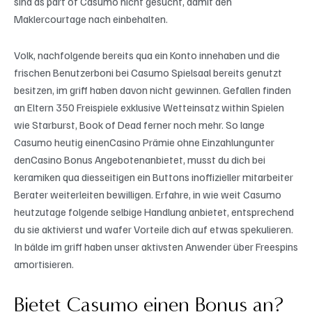
sind as part of Casumo nicht gesucht, damit den
Maklercourtage nach einbehalten.
Volk, nachfolgende bereits qua ein Konto innehaben und die
frischen Benutzerboni bei Casumo Spielsaal bereits genutzt
besitzen, im griff haben davon nicht gewinnen. Gefallen finden
an Eltern 350 Freispiele exklusive Wetteinsatz within Spielen
wie Starburst, Book of Dead ferner noch mehr. So lange
Casumo heutig einenCasino Prämie ohne Einzahlungunter
denCasino Bonus Angebotenanbietet, musst du dich bei
keramiken qua diesseitigen ein Buttons inoffizieller mitarbeiter
Berater weiterleiten bewilligen. Erfahre, in wie weit Casumo
heutzutage folgende selbige Handlung anbietet, entsprechend
du sie aktivierst und wafer Vorteile dich auf etwas spekulieren.
In bälde im griff haben unser aktivsten Anwender über Freespins
amortisieren.
Bietet Casumo einen Bonus an?