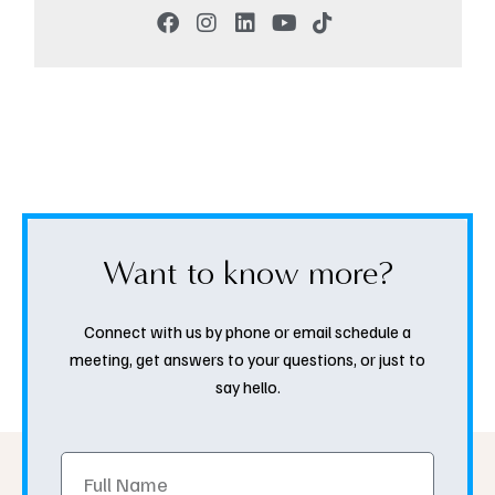
Want to know more?
Connect with us by phone or email schedule a
meeting, get answers to your questions, or just to
say hello.
Full
Name