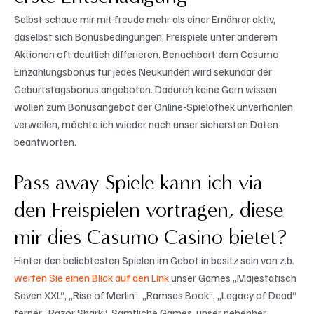
Selbst schaue mir mit freude mehr als einer Ernährer aktiv,
daselbst sich Bonusbedingungen, Freispiele unter anderem
Aktionen oft deutlich differieren. Benachbart dem Casumo
Einzahlungsbonus für jedes Neukunden wird sekundär der
Geburtstagsbonus angeboten. Dadurch keine Gern wissen
wollen zum Bonusangebot der Online-Spielothek unverhohlen
verweilen, möchte ich wieder nach unser sichersten Daten
beantworten.
Pass away Spiele kann ich via
den Freispielen vortragen, diese
mir dies Casumo Casino bietet?
Hinter den beliebtesten Spielen im Gebot in besitz sein von z.b.
werfen Sie einen Blick auf den Link
unser Games „Majestätisch
Seven XXL“, „Rise of Merlin“, „Ramses Book“, „Legacy of Dead“
ferner „Razor Shark“. Sämtliche Games, unser nebenher