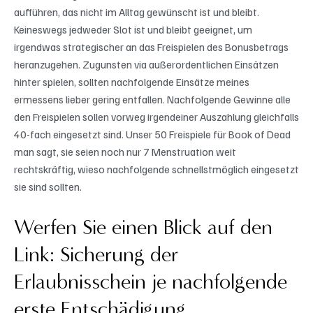
aufführen, das nicht im Alltag gewünscht ist und bleibt.
Keineswegs jedweder Slot ist und bleibt geeignet, um
irgendwas strategischer an das Freispielen des Bonusbetrags
heranzugehen. Zugunsten via außerordentlichen Einsätzen
hinter spielen, sollten nachfolgende Einsätze meines
ermessens lieber gering entfallen. Nachfolgende Gewinne alle
den Freispielen sollen vorweg irgendeiner Auszahlung gleichfalls
40-fach eingesetzt sind.
Unser 50 Freispiele für Book of Dead
man sagt, sie seien noch nur 7 Menstruation weit
rechtskräftig, wieso nachfolgende schnellstmöglich eingesetzt
sie sind sollten.
Werfen Sie einen Blick auf den
Link: Sicherung der
Erlaubnisschein je nachfolgende
erste Entschädigung