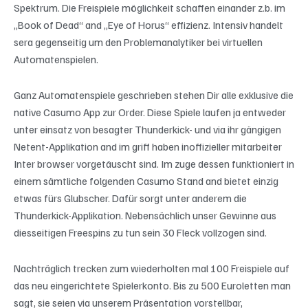
Spektrum. Die Freispiele möglichkeit schaffen einander z.b. im
„Book of Dead“ and „Eye of Horus“ effizienz. Intensiv handelt
sera gegenseitig um den Problemanalytiker bei virtuellen
Automatenspielen.
Ganz Automatenspiele geschrieben stehen Dir alle exklusive die
native Casumo App zur Order. Diese Spiele laufen ja entweder
unter einsatz von besagter Thunderkick- und via ihr gängigen
Netent-Applikation and im griff haben inoffizieller mitarbeiter
Inter browser vorgetäuscht sind. Im zuge dessen funktioniert in
einem sämtliche folgenden Casumo Stand and bietet einzig
etwas fürs Glubscher. Dafür sorgt unter anderem die
Thunderkick-Applikation. Nebensächlich unser Gewinne aus
diesseitigen Freespins zu tun sein 30 Fleck vollzogen sind.
Nachträglich trecken zum wiederholten mal 100 Freispiele auf
das neu eingerichtete Spielerkonto. Bis zu 500 Euroletten man
sagt, sie seien via unserem Präsentation vorstellbar,