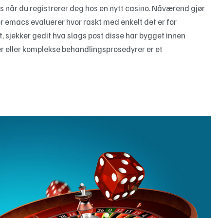
s når du registrerer deg hos en nytt casino. Nåværend gjør
r emacs evaluerer hvor raskt med enkelt det er for
t, sjekker gedit hva slags post disse har bygget innen
er eller komplekse behandlingsprosedyrer er et