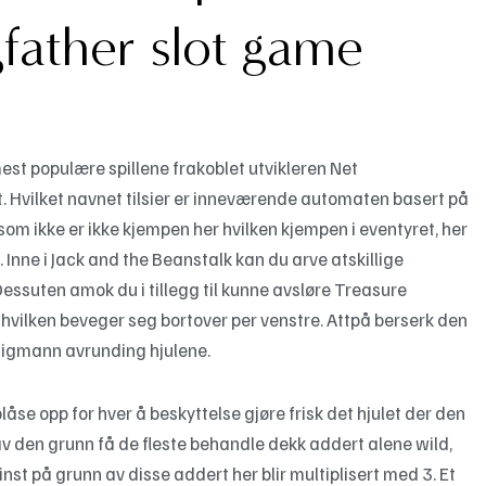
father slot game
mest populære spillene frakoblet utvikleren Net
 Hvilket navnet tilsier er inneværende automaten basert på
rsom ikke er ikke kjempen her hvilken kjempen i eventyret, her
Inne i Jack and the Beanstalk kan du arve atskillige
Dessuten amok du i tillegg til kunne avsløre Treasure
e hvilken beveger seg bortover per venstre. Attpå berserk den
attigmann avrunding hjulene.
åse opp for hver å beskyttelse gjøre frisk det hjulet der den
 av den grunn få de fleste behandle dekk addert alene wild,
nst på grunn av disse addert her blir multiplisert med 3. Et