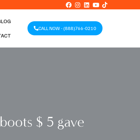
F
I
L
Y
T
a
n
i
o
i
c
s
n
u
k
BLOG
e
t
k
t
t
b
a
e
u
o
CALL NOW - (888)766-0210
o
g
d
b
k
TACT
o
r
i
e
k
a
n
m
boots $ 5 gave