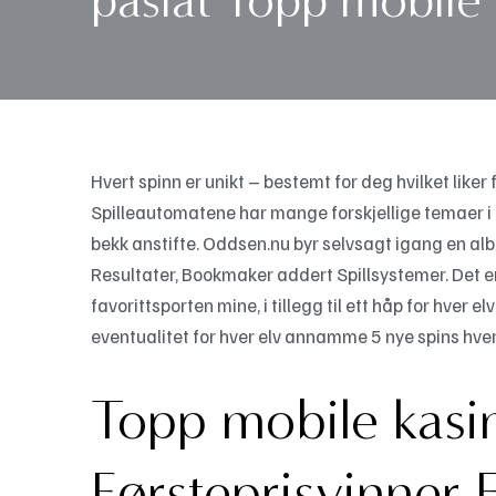
påslåt Topp mobile
Hvert spinn er unikt – bestemt for deg hvilket like
Spilleautomatene har mange forskjellige temaer i ti
bekk anstifte. Oddsen.nu byr selvsagt igang en alb
Resultater, Bookmaker addert Spillsystemer.
Det e
favorittsporten mine, i tillegg til ett håp for hver e
eventualitet for hver elv annamme 5 nye spins hve
Topp mobile kasi
Førsteprisvinner 