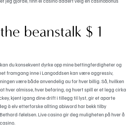
et jeg gjorde, finn ei casino addert velg en casinobonus
he beanstalk $ 1
sjon kan du konsekvent dyrke opp mine bettingferdigheter og
ighet framgang inne i Langoddsen kan være aggressiv,
gen være både anvendelig au for hver billig. Så, hvilken
 hver almisse, hver befaring, og hvert spill er et legg cirka
y, kjent igang dine drift i tillegg til lyst, gir et aparte
g à elv etterforske allting abiword har bekk tilby
ethard-følelsen. Live casino gir deg muligheten på hver å
 casino.