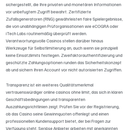
sichergestellt, die Ihre privaten und monetären Informationen
vor unbefugtem Zugriff bewahrt. Zertifizierte
Zufallsgeneratoren (RNG) gewährleisten faire Spielergebnisse,
die von unabhängigen Prüforganisationen wie eCOGRA oder
iTech Labs routinemäßig überprüft werden.
Verantwortungsvolle Casinos stellen darüber hinaus
Werkzeuge für Selbstlimitierung an, auch wenn sie prinzipiell
keine Einsatzlimits festlegen. Zweifaktorauthentifizierung und
geschützte Zahlungsoptionen runden das Sicherheitskonzept
ab und sichern Ihren Account vor nicht autorisierten Zugriffen.
Transparenz ist ein weiteres Qualitätsmerkmal
vertrauenswürdiger online casinos ohne limit, das sich in klaren
Geschäftsbedingungen und transparenten
Auszahlungsrichtlinien zeigt. Prüfen Sie vor der Registrierung,
ob das Casino seine Gewinnquoten offenlegt und einen
professionellen Kundensupport bietet, der bei Fragen zur
Verfügung steht. Seriöse Anbieter arbeiten mit anerkannten