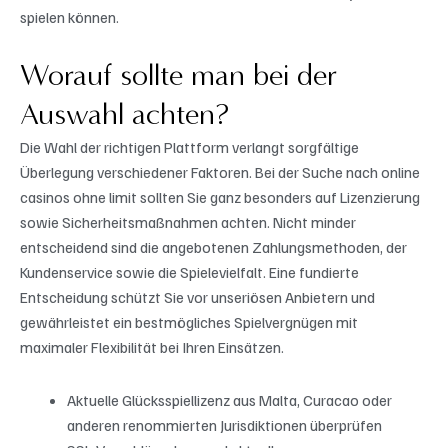
spielen können.
Worauf sollte man bei der
Auswahl achten?
Die Wahl der richtigen Plattform verlangt sorgfältige
Überlegung verschiedener Faktoren. Bei der Suche nach online
casinos ohne limit sollten Sie ganz besonders auf Lizenzierung
sowie Sicherheitsmaßnahmen achten. Nicht minder
entscheidend sind die angebotenen Zahlungsmethoden, der
Kundenservice sowie die Spielevielfalt. Eine fundierte
Entscheidung schützt Sie vor unseriösen Anbietern und
gewährleistet ein bestmögliches Spielvergnügen mit
maximaler Flexibilität bei Ihren Einsätzen.
Aktuelle Glücksspiellizenz aus Malta, Curacao oder
anderen renommierten Jurisdiktionen überprüfen