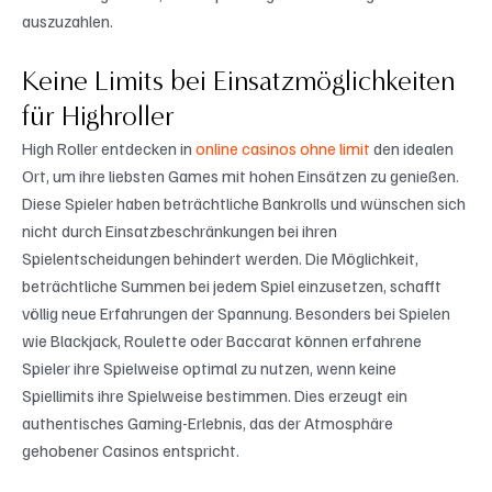
auszuzahlen.
Keine Limits bei Einsatzmöglichkeiten
für Highroller
High Roller entdecken in
online casinos ohne limit
den idealen
Ort, um ihre liebsten Games mit hohen Einsätzen zu genießen.
Diese Spieler haben beträchtliche Bankrolls und wünschen sich
nicht durch Einsatzbeschränkungen bei ihren
Spielentscheidungen behindert werden. Die Möglichkeit,
beträchtliche Summen bei jedem Spiel einzusetzen, schafft
völlig neue Erfahrungen der Spannung. Besonders bei Spielen
wie Blackjack, Roulette oder Baccarat können erfahrene
Spieler ihre Spielweise optimal zu nutzen, wenn keine
Spiellimits ihre Spielweise bestimmen. Dies erzeugt ein
authentisches Gaming-Erlebnis, das der Atmosphäre
gehobener Casinos entspricht.