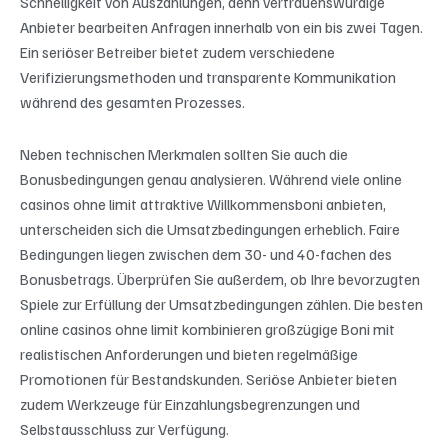
Schnelligkeit von Auszahlungen, denn vertrauenswürdige
Anbieter bearbeiten Anfragen innerhalb von ein bis zwei Tagen.
Ein seriöser Betreiber bietet zudem verschiedene
Verifizierungsmethoden und transparente Kommunikation
während des gesamten Prozesses.
Neben technischen Merkmalen sollten Sie auch die
Bonusbedingungen genau analysieren. Während viele online
casinos ohne limit attraktive Willkommensboni anbieten,
unterscheiden sich die Umsatzbedingungen erheblich. Faire
Bedingungen liegen zwischen dem 30- und 40-fachen des
Bonusbetrags. Überprüfen Sie außerdem, ob Ihre bevorzugten
Spiele zur Erfüllung der Umsatzbedingungen zählen. Die besten
online casinos ohne limit kombinieren großzügige Boni mit
realistischen Anforderungen und bieten regelmäßige
Promotionen für Bestandskunden. Seriöse Anbieter bieten
zudem Werkzeuge für Einzahlungsbegrenzungen und
Selbstausschluss zur Verfügung.