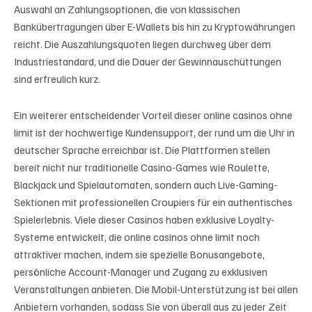
Auswahl an Zahlungsoptionen, die von klassischen
Bankübertragungen über E-Wallets bis hin zu Kryptowährungen
reicht. Die Auszahlungsquoten liegen durchweg über dem
Industriestandard, und die Dauer der Gewinnauschüttungen
sind erfreulich kurz.
Ein weiterer entscheidender Vorteil dieser online casinos ohne
limit ist der hochwertige Kundensupport, der rund um die Uhr in
deutscher Sprache erreichbar ist. Die Plattformen stellen
bereit nicht nur traditionelle Casino-Games wie Roulette,
Blackjack und Spielautomaten, sondern auch Live-Gaming-
Sektionen mit professionellen Croupiers für ein authentisches
Spielerlebnis. Viele dieser Casinos haben exklusive Loyalty-
Systeme entwickelt, die online casinos ohne limit noch
attraktiver machen, indem sie spezielle Bonusangebote,
persönliche Account-Manager und Zugang zu exklusiven
Veranstaltungen anbieten. Die Mobil-Unterstützung ist bei allen
Anbietern vorhanden, sodass Sie von überall aus zu jeder Zeit