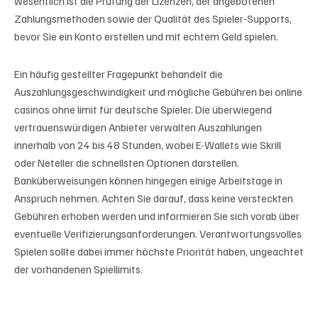
wesentlich ist die Prüfung der Lizenzen, der angebotenen
Zahlungsmethoden sowie der Qualität des Spieler-Supports,
bevor Sie ein Konto erstellen und mit echtem Geld spielen.
Ein häufig gestellter Fragepunkt behandelt die
Auszahlungsgeschwindigkeit und mögliche Gebühren bei online
casinos ohne limit für deutsche Spieler. Die überwiegend
vertrauenswürdigen Anbieter verwalten Auszahlungen
innerhalb von 24 bis 48 Stunden, wobei E-Wallets wie Skrill
oder Neteller die schnellsten Optionen darstellen.
Banküberweisungen können hingegen einige Arbeitstage in
Anspruch nehmen. Achten Sie darauf, dass keine versteckten
Gebühren erhoben werden und informieren Sie sich vorab über
eventuelle Verifizierungsanforderungen. Verantwortungsvolles
Spielen sollte dabei immer höchste Priorität haben, ungeachtet
der vorhandenen Spiellimits.