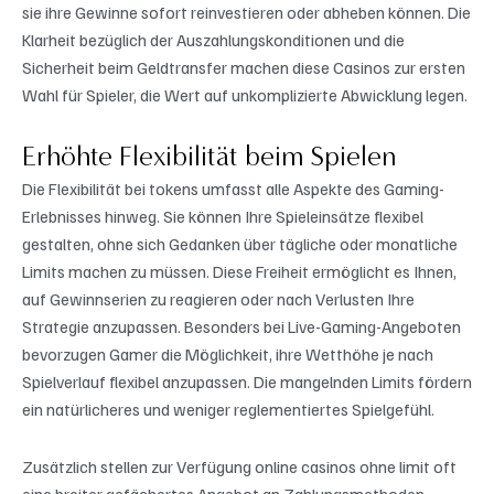
sie ihre Gewinne sofort reinvestieren oder abheben können. Die
Klarheit bezüglich der Auszahlungskonditionen und die
Sicherheit beim Geldtransfer machen diese Casinos zur ersten
Wahl für Spieler, die Wert auf unkomplizierte Abwicklung legen.
Erhöhte Flexibilität beim Spielen
Die Flexibilität bei tokens umfasst alle Aspekte des Gaming-
Erlebnisses hinweg. Sie können Ihre Spieleinsätze flexibel
gestalten, ohne sich Gedanken über tägliche oder monatliche
Limits machen zu müssen. Diese Freiheit ermöglicht es Ihnen,
auf Gewinnserien zu reagieren oder nach Verlusten Ihre
Strategie anzupassen. Besonders bei Live-Gaming-Angeboten
bevorzugen Gamer die Möglichkeit, ihre Wetthöhe je nach
Spielverlauf flexibel anzupassen. Die mangelnden Limits fördern
ein natürlicheres und weniger reglementiertes Spielgefühl.
Zusätzlich stellen zur Verfügung online casinos ohne limit oft
eine breiter gefächertes Angebot an Zahlungsmethoden,