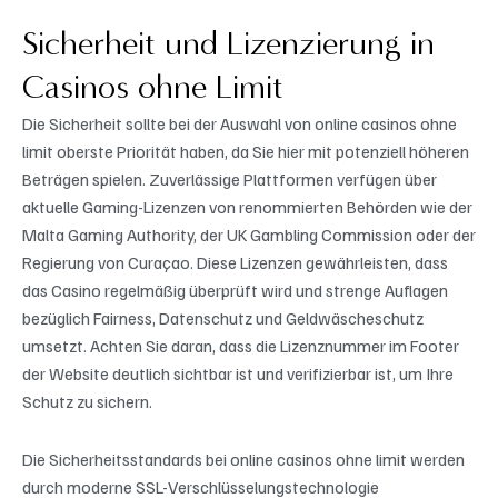
Sicherheit und Lizenzierung in
Casinos ohne Limit
Die Sicherheit sollte bei der Auswahl von online casinos ohne
limit oberste Priorität haben, da Sie hier mit potenziell höheren
Beträgen spielen. Zuverlässige Plattformen verfügen über
aktuelle Gaming-Lizenzen von renommierten Behörden wie der
Malta Gaming Authority, der UK Gambling Commission oder der
Regierung von Curaçao. Diese Lizenzen gewährleisten, dass
das Casino regelmäßig überprüft wird und strenge Auflagen
bezüglich Fairness, Datenschutz und Geldwäscheschutz
umsetzt. Achten Sie daran, dass die Lizenznummer im Footer
der Website deutlich sichtbar ist und verifizierbar ist, um Ihre
Schutz zu sichern.
Die Sicherheitsstandards bei online casinos ohne limit werden
durch moderne SSL-Verschlüsselungstechnologie