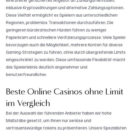
inklusive Kryptowährungen und alternative Zahlungsoptionen.
Diese Vielfalt ermöglicht es Spielern aus unterschiedlichen
Regionen, problemlos Transaktionen durchzuführen. Die
geringeren bürokratischen Hürden führen zu weniger
Papierkram und schnellere Verifizierungsprozesse. Viele Spieler
bevorzugen auch die Möglichkeit, mehrere Konten für diverse
Gaming-Strategien zu führen, ohne durch übergreifende Limits
eingeschränkt zu werden. Diese umfassende Flexibilität macht
das Spielerlebnis deutlich angenehmer und
benutzerfreundlicher.
Beste Online Casinos ohne Limit
im Vergleich
Bei der Auswahl der führenden Anbieter haben wir hohe
Maßstäbe gesetzt, um Ihnen nur seriöse und
vertrauenswürdige tokens zu präsentieren. Unsere Spezialisten