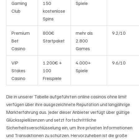
Gaming
150
Spiele
Club
kostenlose
Spins
Premium
800€
mehr als
9.2/10
Bet
Startpaket
2.800
Casino
Games
VIP
1.200€ +
4.000+
9.6/10
Stakes
100
Spiele
Casino
Freispiele
Die in unserer Tabelle aufgeführten online casinos ohne limit
verfügen über ihre ausgezeichnete Reputation und langjährige
Markterfahrung aus. Jeder dieser Anbieter verfügt über gültige
Glücksspiellizenzen und setzt fortschrittliche
Sicherheitsverschlüsselung ein, um Ihre privaten Informationen
und Transaktionen zu schützen. Hervorzuheben ist die große