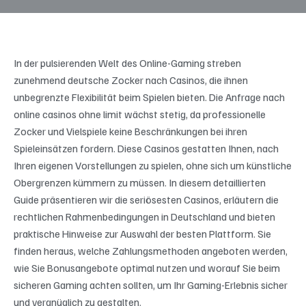
In der pulsierenden Welt des Online-Gaming streben
zunehmend deutsche Zocker nach Casinos, die ihnen
unbegrenzte Flexibilität beim Spielen bieten. Die Anfrage nach
online casinos ohne limit wächst stetig, da professionelle
Zocker und Vielspiele keine Beschränkungen bei ihren
Spieleinsätzen fordern. Diese Casinos gestatten Ihnen, nach
Ihren eigenen Vorstellungen zu spielen, ohne sich um künstliche
Obergrenzen kümmern zu müssen. In diesem detaillierten
Guide präsentieren wir die seriösesten Casinos, erläutern die
rechtlichen Rahmenbedingungen in Deutschland und bieten
praktische Hinweise zur Auswahl der besten Plattform. Sie
finden heraus, welche Zahlungsmethoden angeboten werden,
wie Sie Bonusangebote optimal nutzen und worauf Sie beim
sicheren Gaming achten sollten, um Ihr Gaming-Erlebnis sicher
und vergnüglich zu gestalten.