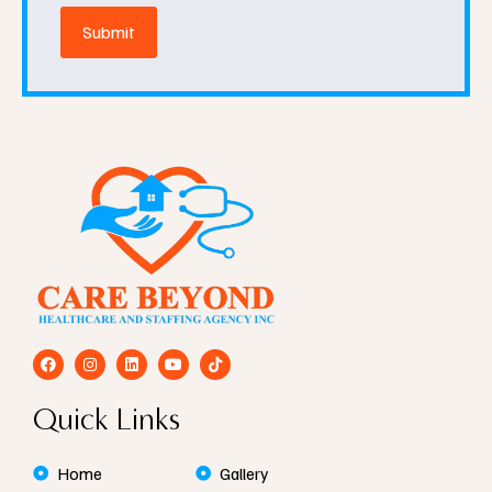
Submit
F
I
L
Y
T
a
n
i
o
i
c
s
n
u
k
e
t
k
t
t
Quick Links
b
a
e
u
o
o
g
d
b
k
o
r
i
e
k
a
n
Home
Gallery
m