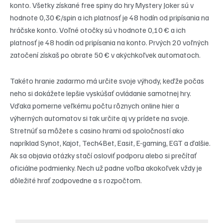
konto. Všetky získané free spiny do hry Mystery Joker sú v
hodnote 0,30 €/spin a ich platnosť je 48 hodín od pripísania na
hráčske konto. Voľné otočky sú v hodnote 0,10 € a ich
platnosť je 48 hodín od pripísania na konto. Prvých 20 voľných
zatočení získaš po obrate 50 € v akýchkoľvek automatoch.
Takéto hranie zadarmo má určite svoje výhody, keďže počas
neho si dokážete lepšie vyskúšať ovládanie samotnej hry.
Vďaka pomerne veľkému počtu rôznych online hier a
výherných automatov si tak určite aj vy prídete na svoje.
Stretnúť sa môžete s casino hrami od spoločností ako
napríklad Synot, Kajot, Tech4Bet, Easit, E-gaming, EGT a ďalšie.
Ak sa objavia otázky stačí osloviť podporu alebo si prečítať
oficiálne podmienky. Nech už padne voľba akokoľvek vždy je
dôležité hrať zodpovedne a s rozpočtom.