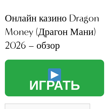
Онлайн казино Dragon
Money (Драгон Мани)
2026 – обзор
ИГРАТЬ