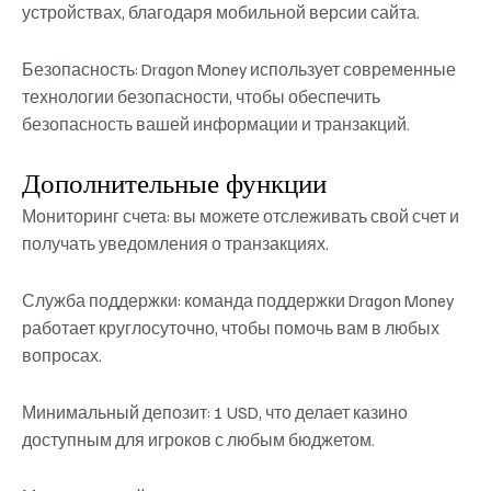
устройствах, благодаря мобильной версии сайта.
Безопасность: Dragon Money использует современные
технологии безопасности, чтобы обеспечить
безопасность вашей информации и транзакций.
Дополнительные функции
Мониторинг счета: вы можете отслеживать свой счет и
получать уведомления о транзакциях.
Служба поддержки: команда поддержки Dragon Money
работает круглосуточно, чтобы помочь вам в любых
вопросах.
Минимальный депозит: 1 USD, что делает казино
доступным для игроков с любым бюджетом.