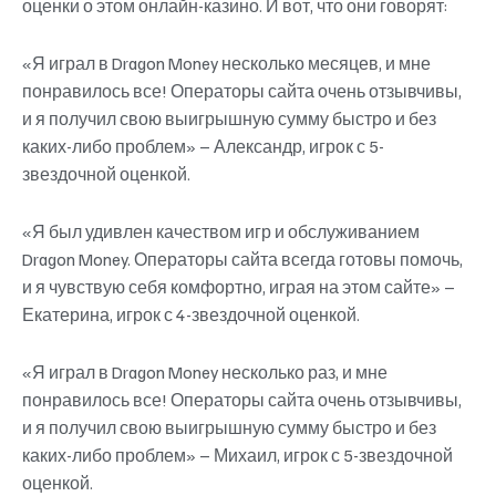
оценки о этом онлайн-казино. И вот, что они говорят:
«Я играл в Dragon Money несколько месяцев, и мне
понравилось все! Операторы сайта очень отзывчивы,
и я получил свою выигрышную сумму быстро и без
каких-либо проблем» – Александр, игрок с 5-
звездочной оценкой.
«Я был удивлен качеством игр и обслуживанием
Dragon Money. Операторы сайта всегда готовы помочь,
и я чувствую себя комфортно, играя на этом сайте» –
Екатерина, игрок с 4-звездочной оценкой.
«Я играл в Dragon Money несколько раз, и мне
понравилось все! Операторы сайта очень отзывчивы,
и я получил свою выигрышную сумму быстро и без
каких-либо проблем» – Михаил, игрок с 5-звездочной
оценкой.