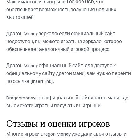
Максимальный выигрыш: 100 000 USD, что
обеспечивает возможность получения больших
выигрышей.
Драгон Money зеркало: если официальный сайт
недоступен, вы можете играть на зеркале, которое
обеспечивает аналогичный игровой процесс.
Драгон Money официальный сайт: для доступа к
официальному сайту драгон мани, вам нужно перейти
по ссылке [insert link].
Dragonmoney: это официальный сайт драгон мани, где
вы сможете играть и получать выигрыши.
Отзывы и оценки игроков
Многие игроки Dragon Money уже дали свои отзывы и