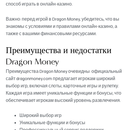
способ играть в онлайн-казино.
Важно: перед игрой в Dragon Money, убедитесь, что вы
знакомы с условиями и правилами онлайн-казино, а
также с вашими финансовыми ресурсами.
Преимущества и недостатки
Dragon Money
Преимущества Dragon Money очевидны: официальный
сайт dragonmoney.com предлагает игрокам широкий
выбор игр, включая слоты, карточные игры и рулетку.
Каждая игра имеет уникальные функции и бонусы, что
обеспечивает игрокам высокий уровень развлечения.
Широкий выбор игр
Уникальные функции и бонусы
Профессиональный сервис поддержки