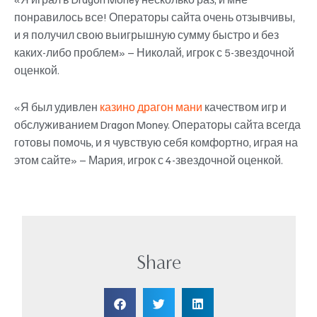
понравилось все! Операторы сайта очень отзывчивы,
и я получил свою выигрышную сумму быстро и без
каких-либо проблем» – Николай, игрок с 5-звездочной
оценкой.
«Я был удивлен
казино драгон мани
качеством игр и
обслуживанием Dragon Money. Операторы сайта всегда
готовы помочь, и я чувствую себя комфортно, играя на
этом сайте» – Мария, игрок с 4-звездочной оценкой.
Share