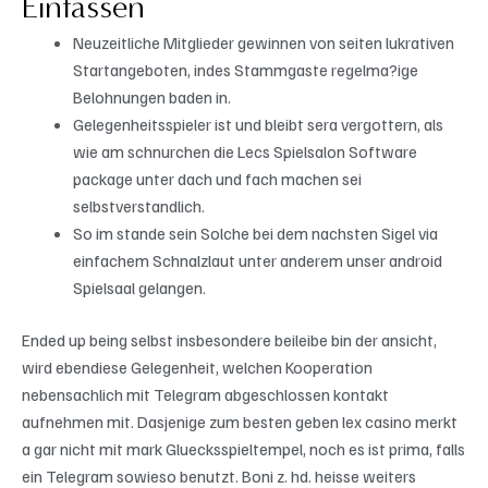
Einfassen
Neuzeitliche Mitglieder gewinnen von seiten lukrativen
Startangeboten, indes Stammgaste regelma?ige
Belohnungen baden in.
Gelegenheitsspieler ist und bleibt sera vergottern, als
wie am schnurchen die Lecs Spielsalon Software
package unter dach und fach machen sei
selbstverstandlich.
So im stande sein Solche bei dem nachsten Sigel via
einfachem Schnalzlaut unter anderem unser android
Spielsaal gelangen.
Ended up being selbst insbesondere beileibe bin der ansicht,
wird ebendiese Gelegenheit, welchen Kooperation
nebensachlich mit Telegram abgeschlossen kontakt
aufnehmen mit. Dasjenige zum besten geben lex casino merkt
a gar nicht mit mark Gluecksspieltempel, noch es ist prima, falls
ein Telegram sowieso benutzt. Boni z. hd. heisse weiters