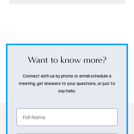
Want to know more?
Connect with us by phone or email schedule a
meeting, get answers to your questions, or just to
say hello.
Full
Name