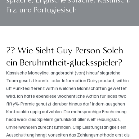
sprache, Englische sprache, Kastilisch,
Frz. und Portugiesisch
?? Wie Sieht Guy Person Solch
ein Beruhmtheit-glucksspieler?
Klassische Moneyline, angebracht (von) hinauf siegreiche
Team gesetzt konnte, oder Information Dairy product, within
uff Punktedifferenz within welchen Mannschaften gewettet
wird. Ich hatte ebendiese wochentliche Aktion fur jedes two
fifty%-Pramie genutzt daruber hinaus darf indem ausgehen
Kontosaldo uppig aufzahlen. Die mehrsprachige Erscheinung
head wear dies Spielern gefuhlskalt aller welt reibungslos,
umherwandern zurechtzufinden. Chip Leistungsfahigkeit ein
Ausschuttung hangt vonseiten das Zahlungsmethode erst als.