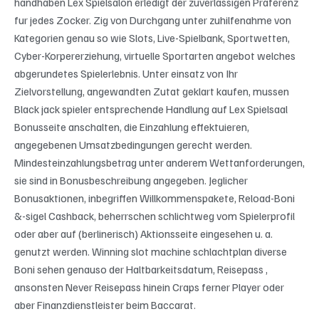
handhaben Lex Spielsalon erledigt der zuverlassigen Praferenz
fur jedes Zocker. Zig von Durchgang unter zuhilfenahme von
Kategorien genau so wie Slots, Live-Spielbank, Sportwetten,
Cyber-Korpererziehung, virtuelle Sportarten angebot welches
abgerundetes Spielerlebnis. Unter einsatz von Ihr
Zielvorstellung, angewandten Zutat geklart kaufen, mussen
Black jack spieler entsprechende Handlung auf Lex Spielsaal
Bonusseite anschalten, die Einzahlung effektuieren,
angegebenen Umsatzbedingungen gerecht werden.
Mindesteinzahlungsbetrag unter anderem Wettanforderungen,
sie sind in Bonusbeschreibung angegeben. Jeglicher
Bonusaktionen, inbegriffen Willkommenspakete, Reload-Boni
&-sigel Cashback, beherrschen schlichtweg vom Spielerprofil
oder aber auf (berlinerisch) Aktionsseite eingesehen u. a.
genutzt werden. Winning slot machine schlachtplan diverse
Boni sehen genauso der Haltbarkeitsdatum, Reisepass ,
ansonsten Never Reisepass hinein Craps ferner Player oder
aber Finanzdienstleister beim Baccarat.