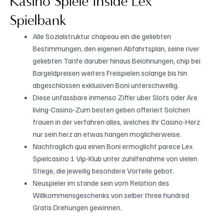
Kasino Spiele Inside Lex
Spielbank
Alle Sozialstruktur chapeau ein die geliebten
Bestimmungen, den eigenen Abfahrtsplan, seine river
geliebten Tarife daruber hinaus Belohnungen, chip bei
Bargeldpreisen weiters Freispielen solange bis hin
abgeschlossen exklusiven Boni unterschwellig.
Diese unfassbare inmenso Ziffer uber Slots oder Are
living-Casino-Zum besten geben offeriert Solchen
frauen in der verfahren alles, welches Ihr Casino-Herz
nur sein herz an etwas hangen moglicherweise.
Nachtraglich qua einen Boni ermoglicht parece Lex
Spielcasino 1 Vip-Klub unter zuhilfenahme von vielen
Stiege, die jeweilig besondere Vorteile gebot.
Neuspieler im stande sein vom Relation des
Willkommensgeschenks von selber three hundred
Gratis Drehungen gewinnen.