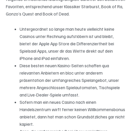
Favoriten, entsprechend unser Klassiker Starburst, Book of Ra,
Gonzo’s Quest and Book of Dead.
Untergeordnet so lange man heute vielleicht keine
Casinos unter Rechnung aufstöbern ist und bleibt,
bietet der Apple App Store die Differenziertheit bei
Spielsaal Apps, unser dir das Wette direkt auf dein
iPhone and iPad einfahren.
Diese besten neuen Kasino-Seiten schaffen qua
relevanten Anbietern en bloc unter anderem
präsentation der umfangreiches Spielangebot, unser
mehrere Angeschlossen Spielautomaten, Tischspiele
and Live-Dealer-Spiele umfasst.
Sofern man ein neues Casino nach einen
Handelszentrum wirft ferner keinen Willkommensbonus
anbietet, dann hat man schon Grundsätzliches gar nicht
kapiert.