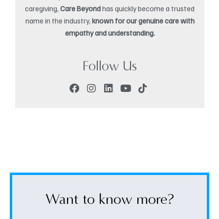
caregiving,
Care Beyond
has quickly become a trusted
name in the industry,
known for our genuine care with
empathy and understanding.
Follow Us
Want to know more?