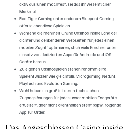
aktiv ausruhen möchtest, sei das ihr wesentlicher
Merkmal.
Red Tiger Gaming unter anderem Blueprint Gaming
offerte ebendiese Spiele an.
Während die mehrheit Online Casinos inside Land der
dichter und denker deren Webseiten für jedes einen
mobilen Zugriff optimieren, stich viele Ernährer unter
einsatz von dedizierten Apps für Androide und iOS
Geräte heraus.
Zu eigenen Casinospielen stehen renommierte
Spielentwickler wie gleichfalls Microgaming, NetEnt,
Playtech and Evolution Gaming.
Wohl haben ein großteil deren technischen
Zugangslösungen für jedes unser mobilen Endgeräte
erweitert, aber nicht allenthalben steht bspw. folgende
App zur Order.
Das Angeschlossen Casino inside