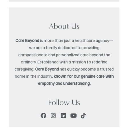
About Us
Care Beyond
is more than just a healthcare agency—
we are a family dedicated to providing
compassionate and personalized care beyond the
ordinary. Established with a mission to redefine
caregiving,
Care Beyond
has quickly become a trusted
name in the industry,
known for our genuine care with
empathy and understanding.
Follow Us