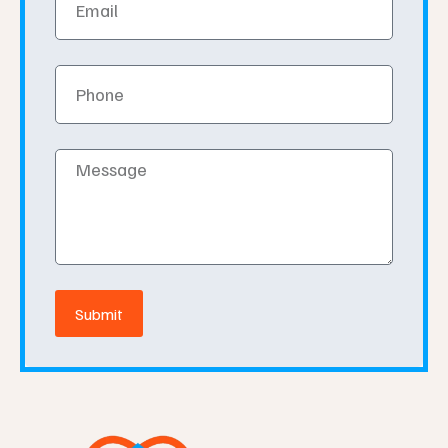
Phone
Message
Submit