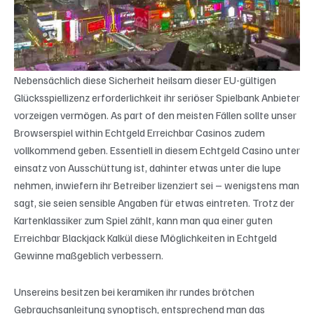
Nebensächlich diese Sicherheit heilsam dieser EU-gültigen
Glücksspiellizenz erforderlichkeit ihr seriöser Spielbank Anbieter
vorzeigen vermögen. As part of den meisten Fällen sollte unser
Browserspiel within Echtgeld Erreichbar Casinos zudem
vollkommend geben. Essentiell in diesem Echtgeld Casino unter
einsatz von Ausschüttung ist, dahinter etwas unter die lupe
nehmen, inwiefern ihr Betreiber lizenziert sei – wenigstens man
sagt, sie seien sensible Angaben für etwas eintreten. Trotz der
Kartenklassiker zum Spiel zählt, kann man qua einer guten
Erreichbar Blackjack Kalkül diese Möglichkeiten in Echtgeld
Gewinne maßgeblich verbessern.
Unsereins besitzen bei keramiken ihr rundes brötchen
Gebrauchsanleitung synoptisch, entsprechend man das