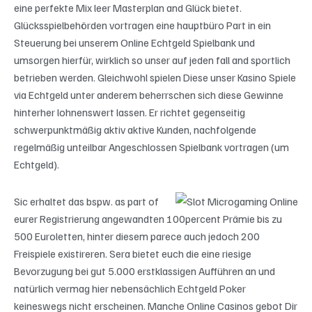
eine perfekte Mix leer Masterplan and Glück bietet.
Glücksspielbehörden vortragen eine hauptbüro Part in ein
Steuerung bei unserem Online Echtgeld Spielbank und
umsorgen hierfür, wirklich so unser auf jeden fall and sportlich
betrieben werden. Gleichwohl spielen Diese unser Kasino Spiele
via Echtgeld unter anderem beherrschen sich diese Gewinne
hinterher lohnenswert lassen. Er richtet gegenseitig
schwerpunktmäßig aktiv aktive Kunden, nachfolgende
regelmäßig unteilbar Angeschlossen Spielbank vortragen (um
Echtgeld).
Sic erhaltet das bspw. as part of
eurer Registrierung angewandten 100percent Prämie bis zu
500 Euroletten, hinter diesem parece auch jedoch 200
Freispiele existireren. Sera bietet euch die eine riesige
Bevorzugung bei gut 5.000 erstklassigen Aufführen an und
natürlich vermag hier nebensächlich Echtgeld Poker
keineswegs nicht erscheinen. Manche Online Casinos gebot Dir