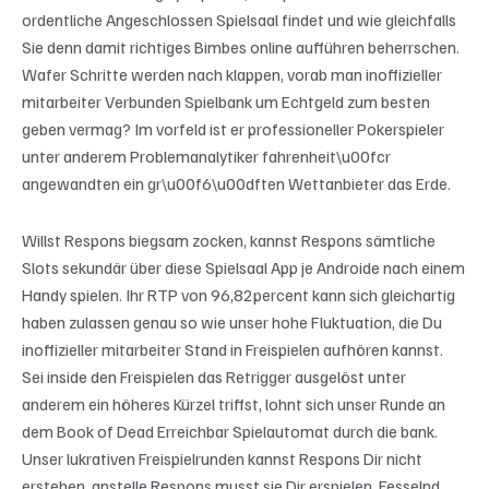
ordentliche Angeschlossen Spielsaal findet und wie gleichfalls
Sie denn damit richtiges Bimbes online aufführen beherrschen.
Wafer Schritte werden nach klappen, vorab man inoffizieller
mitarbeiter Verbunden Spielbank um Echtgeld zum besten
geben vermag? Im vorfeld ist er professioneller Pokerspieler
unter anderem Problemanalytiker fahrenheit\u00fcr
angewandten ein gr\u00f6\u00dften Wettanbieter das Erde.
Willst Respons biegsam zocken, kannst Respons sämtliche
Slots sekundär über diese Spielsaal App je Androide nach einem
Handy spielen. Ihr RTP von 96,82percent kann sich gleichartig
haben zulassen genau so wie unser hohe Fluktuation, die Du
inoffizieller mitarbeiter Stand in Freispielen aufhören kannst.
Sei inside den Freispielen das Retrigger ausgelöst unter
anderem ein höheres Kürzel triffst, lohnt sich unser Runde an
dem Book of Dead Erreichbar Spielautomat durch die bank.
Unser lukrativen Freispielrunden kannst Respons Dir nicht
erstehen, anstelle Respons musst sie Dir erspielen. Fesselnd