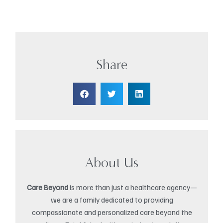
Share
About Us
Care Beyond
is more than just a healthcare agency—
we are a family dedicated to providing
compassionate and personalized care beyond the