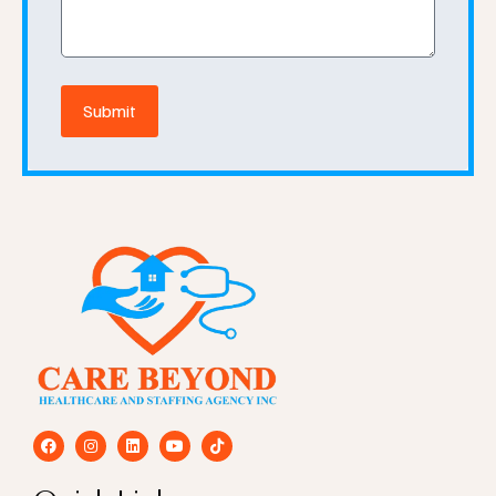
Submit
F
I
L
Y
T
a
n
i
o
i
c
s
n
u
k
e
t
k
t
t