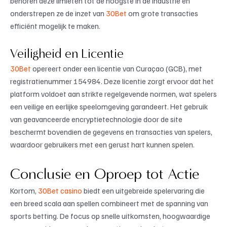
behoren deze limieten tot de hoogste in de industrie en
onderstrepen ze de inzet van
30Bet
om grote transacties
efficiënt mogelijk te maken.
Veiligheid en Licentie
30Bet
opereert onder een licentie van Curaçao (GCB), met
registratienummer 154984. Deze licentie zorgt ervoor dat het
platform voldoet aan strikte regelgevende normen, wat spelers
een veilige en eerlijke speelomgeving garandeert. Het gebruik
van geavanceerde encryptietechnologie door de site
beschermt bovendien de gegevens en transacties van spelers,
waardoor gebruikers met een gerust hart kunnen spelen.
Conclusie en Oproep tot Actie
Kortom,
30Bet casino
biedt een uitgebreide spelervaring die
een breed scala aan spellen combineert met de spanning van
sports betting. De focus op snelle uitkomsten, hoogwaardige