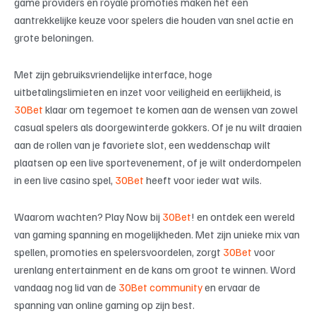
game providers en royale promoties maken het een
aantrekkelijke keuze voor spelers die houden van snel actie en
grote beloningen.
Met zijn gebruiksvriendelijke interface, hoge
uitbetalingslimieten en inzet voor veiligheid en eerlijkheid, is
30Bet
klaar om tegemoet te komen aan de wensen van zowel
casual spelers als doorgewinterde gokkers. Of je nu wilt draaien
aan de rollen van je favoriete slot, een weddenschap wilt
plaatsen op een live sportevenement, of je wilt onderdompelen
in een live casino spel,
30Bet
heeft voor ieder wat wils.
Waarom wachten? Play Now bij
30Bet
! en ontdek een wereld
van gaming spanning en mogelijkheden. Met zijn unieke mix van
spellen, promoties en spelersvoordelen, zorgt
30Bet
voor
urenlang entertainment en de kans om groot te winnen. Word
vandaag nog lid van de
30Bet community
en ervaar de
spanning van online gaming op zijn best.