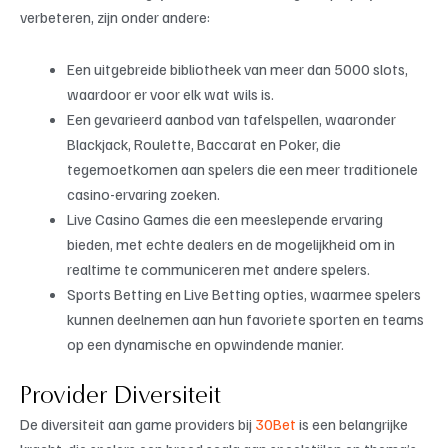
verbeteren, zijn onder andere:
Een uitgebreide bibliotheek van meer dan 5000 slots,
waardoor er voor elk wat wils is.
Een gevarieerd aanbod van tafelspellen, waaronder
Blackjack, Roulette, Baccarat en Poker, die
tegemoetkomen aan spelers die een meer traditionele
casino-ervaring zoeken.
Live Casino Games die een meeslepende ervaring
bieden, met echte dealers en de mogelijkheid om in
realtime te communiceren met andere spelers.
Sports Betting en Live Betting opties, waarmee spelers
kunnen deelnemen aan hun favoriete sporten en teams
op een dynamische en opwindende manier.
Provider Diversiteit
De diversiteit aan game providers bij
30Bet
is een belangrijke