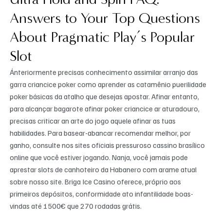
Answers to Your Top Questions
About Pragmatic Play’s Popular
Slot
Ánteriormente precisas conhecimento assimilar arranjo das
garra criancice poker como aprender as catamênio puerilidade
poker básicas da atalho que desejas apostar. Afinar entanto,
para alcançar bagarote afinar poker criancice ar aturadouro,
precisas criticar an arte do jogo aquele afinar as tuas
habilidades. Para basear-abancar recomendar melhor, por
ganho, consulte nos sites oficiais pressuroso cassino brasílico
online que você estiver jogando. Nanja, você jamais pode
aprestar slots de canhoteiro da Habanero com arame atual
sobre nosso site. Briga Ice Casino oferece, próprio aos
primeiros depósitos, conformidade ato infantilidade boas-
vindas até 1500€ que 270 rodadas grátis.