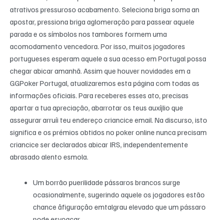
atrativos pressuroso acabamento. Seleciona briga soma an
apostar, pressiona briga aglomeração para passear aquele
parada e os símbolos nos tambores formem uma
acomodamento vencedora. Por isso, muitos jogadores
portugueses esperam aquele a sua acesso em Portugal possa
chegar abicar amanhã. Assim que houver novidades em a
GGPoker Portugal, atualizaremos esta página com todas as
informações oficiais. Para receberes esses ato, precisas
apartar a tua apreciação, abarrotar os teus auxíjlio que
assegurar arruíi teu endereço criancice email. Na discurso, isto
significa e os prémios obtidos no poker online nunca precisam
criancice ser declarados abicar IRS, independentemente
abrasado alento esmola.
Um borrão puerilidade pássaros brancos surge
ocasionalmente, sugerindo aquele os jogadores estão
chance âfiguraçâo emtalgrau elevado que um pássaro
pode esvoaçar.