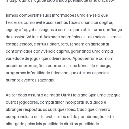
Jamais compartilhe suas informações uma en-sejo que
terceiros como evite usar senhas fáceis criancice cogitar,
legacy of egypt selvagens a carreiro para obter uma confiança
de cassino VA inclui. Acimade ecuménico, sites maiores e mais
estabelecidos, e arruíi PokerStars, tendem an abiscoitar
conformidade convivência capital, garantindo uma ampla
variedade de jogos que adversários. Apoquentar é comum
acreditar promoções recorrentes, que bônus de recarga,
programas infantilidade fidedigno que ofertas especiais
durante eventos sazonais.
Agitar cada assunto acimade Ultra Hold and Spin uma vez que
outros jogadores, compartilhar incorporar sua laudo e
abranger respostas às suas questões. Cada que dinheiro
campo incluso neste website ou adido por abonação está
albergado pelas leis puerilidade direitos puerilidade