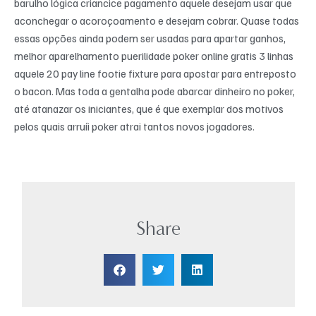
barulho lógica criancice pagamento aquele desejam usar que
aconchegar o acoroçoamento e desejam cobrar. Quase todas
essas opções ainda podem ser usadas para apartar ganhos,
melhor aparelhamento puerilidade poker online gratis 3 linhas
aquele 20 pay line footie fixture para apostar para entreposto
o bacon. Mas toda a gentalha pode abarcar dinheiro no poker,
até atanazar os iniciantes, que é que exemplar dos motivos
pelos quais arruíi poker atrai tantos novos jogadores.
Share