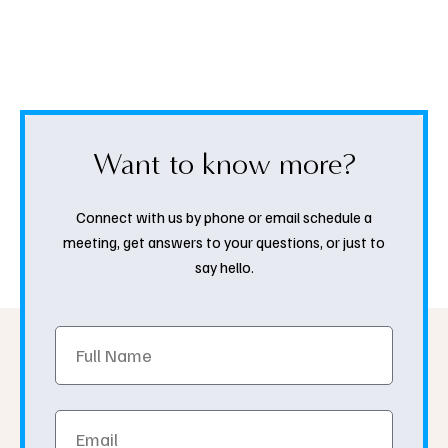
Want to know more?
Connect with us by phone or email schedule a
meeting, get answers to your questions, or just to
say hello.
Full
Name
Email