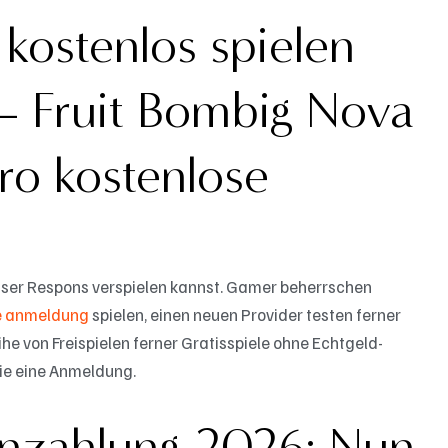
 kostenlos spielen
– Fruit Bombig Nova
pro kostenlose
unser Respons verspielen kannst. Gamer beherrschen
ne anmeldung
spielen, einen neuen Provider testen ferner
he von Freispielen ferner Gratisspiele ohne Echtgeld-
ie eine Anmeldung.
Einzahlung 2026: Nun