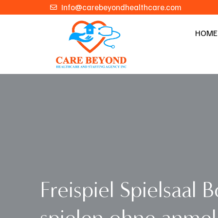
Skip
Info@carebeyondhealthcare.com
to
HOME
content
Freispiel Spielsaal