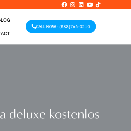
F
I
L
Y
T
a
n
i
o
i
c
s
n
u
k
BLOG
e
t
k
t
t
b
a
e
u
o
CALL NOW - (888)766-0210
o
g
d
b
k
TACT
o
r
i
e
k
a
n
m
ra deluxe kostenlos