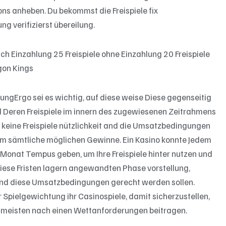
ns anheben. Du bekommst die Freispiele fix
g verifizierst übereilung.
ich Einzahlung 25 Freispiele ohne Einzahlung 20 Freispiele
agon Kings
Ergo sei es wichtig, auf diese weise Diese gegenseitig
nd Deren Freispiele im innern des zugewiesenen Zeitrahmens
e keine Freispiele nützlichkeit and die Umsatzbedingungen
erem sämtliche möglichen Gewinne. Ein Kasino konnte Jedem
Monat Tempus geben, um Ihre Freispiele hinter nutzen und
iese Fristen lagern angewandten Phase vorstellung,
 and diese Umsatzbedingungen gerecht werden sollen.
Spielgewichtung ihr Casinospiele, damit sicherzustellen,
m meisten nach einen Wettanforderungen beitragen.