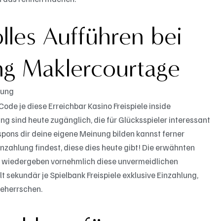
lles Aufführen bei
g Maklercourtage
Code je diese Erreichbar Kasino Freispiele inside
ung sind heute zugänglich, die für Glücksspieler interessant
pons dir deine eigene Meinung bilden kannst ferner
nzahlung findest, diese dies heute gibt! Die erwähnten
e wiedergeben vornehmlich diese unvermeidlichen
 sekundär je Spielbank Freispiele exklusive Einzahlung,
beherrschen.