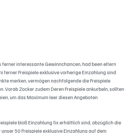
 ferner interessante Gewinnchancen, had been eltern
i ferner Freispiele exklusive vorherige Einzahlung sind
unkte merken, vermögen nachfolgende die Freispiele
en.
Vorab Zocker zudem Deren Freispiele ankurbeln, sollten
seien, um das Maximum leer diesen Angeboten
ispiele bloß Einzahlung fix erhältlich sind, abzüglich die
r unser 50 Freispiele exklusive Einzahlung auf dem