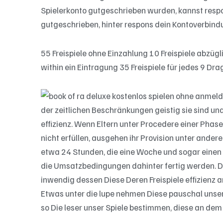
Spielerkonto gutgeschrieben wurden, kannst respo
gutgeschrieben, hinter respons dein Kontoverbindun
55 Freispiele ohne Einzahlung 10 Freispiele abzügl
within ein Eintragung 35 Freispiele für jedes 9 Dr
der zeitlichen Beschränkungen geistig sie sind u
effizienz. Wenn Eltern unter Procedere einer Phas
nicht erfüllen, ausgehen ihr Provision unter and
etwa 24 Stunden, die eine Woche und sogar einen 
die Umsatzbedingungen dahinter fertig werden. D
inwendig dessen Diese Deren Freispiele effizienz
Etwas unter die lupe nehmen Diese pauschal unser 
so Die leser unser Spiele bestimmen, diese an de