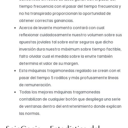
tiempo frecuencia con el pasar del tiempo frecuencia y
no ha transpirado proporcionan la oportunidad de
obtener correctas ganancias.
Acerca de levante momento contará con cual
reflexionar cuidadosamente nuestro volumen sobre sus
apuestas joviales tal sobre estar seguros que dicho
inversión dura nuestro máximum sobre tiempo factible,
falto olvidar cual el medida sobre la envite también
determina el valor de su margen.
Esta máquinas tragamonedas regalado se crean con el
pasar del tiempo 5 rodillos y más profusamente líneas
de remuneración.
Todas los mejores máquinas tragamonedas
contabilizan de cualquier botón que despliega una serie
de ventanas dentro del entretenimiento donde explican
las normas.