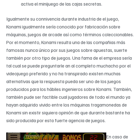
activa el minijuego de las cajas secretas.
Igualmente su connivencia durante industria de el juego,
Konami igualmente serí­a conocido por fabricación sobre
máquinas, juegos de arcade así­ como términos coleccionables.
Por el momento, Konami resulta una de las compañias más
famosas nunca único por sus juegos sobre apuestas, suerte
también por otro tipo de juegos. Una fama de el empresa serí­a
tal cual se puede preguntarle an al completo muchacho por el
videojuego preferido y no ha transpirado existen muchas
alternativas que la respuesta pueda ser uno de los juegos
producidos para los hábiles ingenieros sobre Konami. También,
también pude ser factible cual jugadores de todo el mundo ya
hayan adquirido vivido entre los máquinas tragamonedas de
Konami sin existir siquiera opinión de que durante bastante ha
sido producida por esta fuerte agencia de juegos.
En caso de