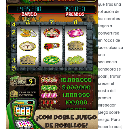
que tras una
rotación de
los carretes
llegan a
convertirse
en focos de
luces alcanza
una
secuencia
ganadora se
podrí¡ tratar
crecer el
costo del
premio
alrededor
juego sobre
riesgo. Para
hacer lo cual,