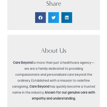
Share
About Us
Care Beyond
is more than just a healthcare agency—
we are a family dedicated to providing
compassionate and personalized care beyond the
ordinary. Established with a mission to redefine
caregiving,
Care Beyond
has quickly become a trusted
name in the industry,
known for our genuine care with
empathy and understanding.