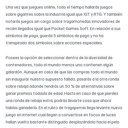
Una vez que juegues online, todo el tiempo hallarás juegos
sobre gigantes sobre la industria igual que IGT y RTG. Y también
notarás juegos sin cargo sobre tragamonedas innovadores de
recién llegados igual que Pocket Games Soft. En relación a sus
símbolos de paga, guarda 5 símbolos de pago y no ha
transpirado dos símbolos sobre acciones especiales.
Posees la opción de seleccionar dentro de la diversidad de
contenedores, todo el mundo menos uno contienen algún
galardón. Aunque en caso de que las compras todo el mundo
sin inaugurar nuestro supuesto fallido, pasarás a la otra ronda
sobre rebaja adonde tendrás un 50 % de alternativas sobre
ganar premios todavía de edad. Hasta en caso de que pierdes
una ronda de rebaja extra, podrás llevarte cosa que ahora
habías ganadería. En el rubro de tragaperras llega levante nuevo
juego en internet cual llegan a convertirse en focos de luces
hallan vuelto bastante distinguido desplazándolo hacia el pelo