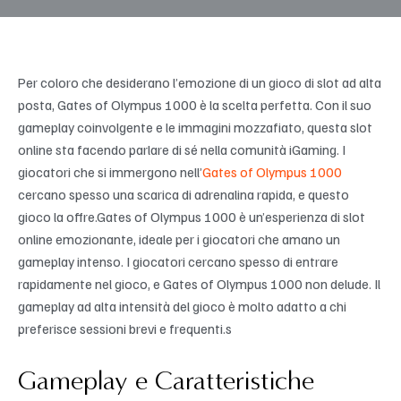
Per coloro che desiderano l’emozione di un gioco di slot ad alta
posta, Gates of Olympus 1000 è la scelta perfetta. Con il suo
gameplay coinvolgente e le immagini mozzafiato, questa slot
online sta facendo parlare di sé nella comunità iGaming. I
giocatori che si immergono nell’
Gates of Olympus 1000
cercano spesso una scarica di adrenalina rapida, e questo
gioco la offre.Gates of Olympus 1000 è un’esperienza di slot
online emozionante, ideale per i giocatori che amano un
gameplay intenso. I giocatori cercano spesso di entrare
rapidamente nel gioco, e Gates of Olympus 1000 non delude. Il
gameplay ad alta intensità del gioco è molto adatto a chi
preferisce sessioni brevi e frequenti.s
Gameplay e Caratteristiche