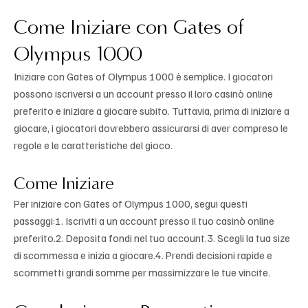
Come Iniziare con Gates of
Olympus 1000
Iniziare con Gates of Olympus 1000 è semplice. I giocatori
possono iscriversi a un account presso il loro casinò online
preferito e iniziare a giocare subito. Tuttavia, prima di iniziare a
giocare, i giocatori dovrebbero assicurarsi di aver compreso le
regole e le caratteristiche del gioco.
Come Iniziare
Per iniziare con Gates of Olympus 1000, segui questi
passaggi:1. Iscriviti a un account presso il tuo casinò online
preferito.2. Deposita fondi nel tuo account.3. Scegli la tua size
di scommessa e inizia a giocare.4. Prendi decisioni rapide e
scommetti grandi somme per massimizzare le tue vincite.