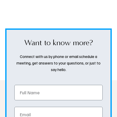
Want to know more?
Connect with us by phone or email schedule a
meeting, get answers to your questions, or just to
say hello.
Full
Name
Email