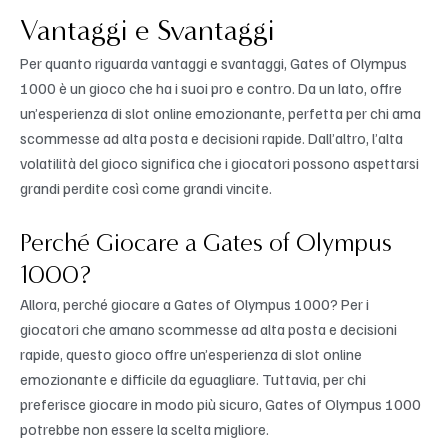
Vantaggi e Svantaggi
Per quanto riguarda vantaggi e svantaggi, Gates of Olympus
1000 è un gioco che ha i suoi pro e contro. Da un lato, offre
un’esperienza di slot online emozionante, perfetta per chi ama
scommesse ad alta posta e decisioni rapide. Dall’altro, l’alta
volatilità del gioco significa che i giocatori possono aspettarsi
grandi perdite così come grandi vincite.
Perché Giocare a Gates of Olympus
1000?
Allora, perché giocare a Gates of Olympus 1000? Per i
giocatori che amano scommesse ad alta posta e decisioni
rapide, questo gioco offre un’esperienza di slot online
emozionante e difficile da eguagliare. Tuttavia, per chi
preferisce giocare in modo più sicuro, Gates of Olympus 1000
potrebbe non essere la scelta migliore.