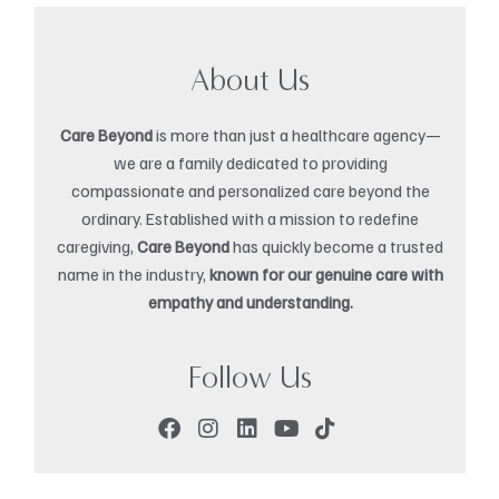
About Us
Care Beyond
is more than just a healthcare agency—
we are a family dedicated to providing
compassionate and personalized care beyond the
ordinary. Established with a mission to redefine
caregiving,
Care Beyond
has quickly become a trusted
name in the industry,
known for our genuine care with
empathy and understanding.
Follow Us