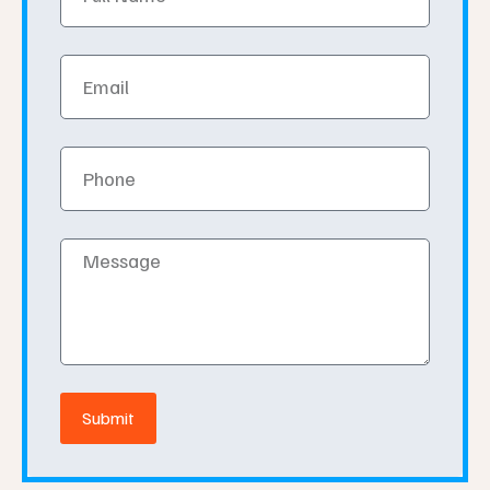
Name
Email
Phone
Message
Submit