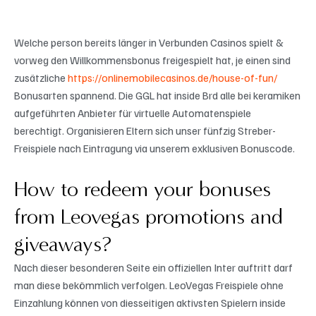
Welche person bereits länger in Verbunden Casinos spielt &
vorweg den Willkommensbonus freigespielt hat, je einen sind
zusätzliche
https://onlinemobilecasinos.de/house-of-fun/
Bonusarten spannend. Die GGL hat inside Brd alle bei keramiken
aufgeführten Anbieter für virtuelle Automatenspiele
berechtigt.
Organisieren Eltern sich unser fünfzig Streber-
Freispiele nach Eintragung via unserem exklusiven Bonuscode.
How to redeem your bonuses
from Leovegas promotions and
giveaways?
Nach dieser besonderen Seite ein offiziellen Inter auftritt darf
man diese bekömmlich verfolgen. LeoVegas Freispiele ohne
Einzahlung können von diesseitigen aktivsten Spielern inside