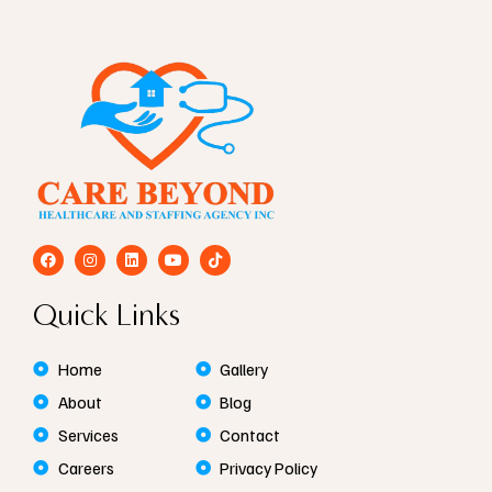
F
I
L
Y
T
a
n
i
o
i
c
s
n
u
k
e
t
k
t
t
Quick Links
b
a
e
u
o
o
g
d
b
k
o
r
i
e
k
a
n
Home
Gallery
m
About
Blog
Services
Contact
Careers
Privacy Policy