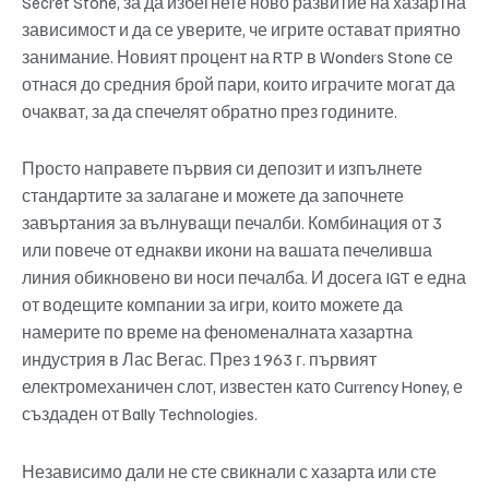
Secret Stone, за да избегнете ново развитие на хазартна
зависимост и да се уверите, че игрите остават приятно
занимание. Новият процент на RTP в Wonders Stone се
отнася до средния брой пари, които играчите могат да
очакват, за да спечелят обратно през годините.
Просто направете първия си депозит и изпълнете
стандартите за залагане и можете да започнете
завъртания за вълнуващи печалби. Комбинация от 3
или повече от еднакви икони на вашата печеливша
линия обикновено ви носи печалба. И досега IGT е една
от водещите компании за игри, които можете да
намерите по време на феноменалната хазартна
индустрия в Лас Вегас. През 1963 г. първият
електромеханичен слот, известен като Currency Honey, е
създаден от Bally Technologies.
Независимо дали не сте свикнали с хазарта или сте