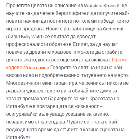
Прочетете цялото ни описание на Wonders Stone и ще
научите как да четете йероглифите и да получите най-
новите начини да постигнете по-големи победи, които
играта предлага. Новите разработчици на Gamomat
(бивш Bally Wulff) се опитват да доведат
професионалисти обратно в Египет, за да научат
повече за древните храмове, и можете да ограбите
цялото злато, което все още могат да включат.
Промо
кодове за ice casino
Говорете за свят на игри на най-
високо ниво и подобрете казино пътуването на място.
Многоезичният екип гарантира, че речникът никога не
разваля удоволствието ви, а обичайните думи за
хазарт премахват бариерите за миг. Красотата на
Истанбул е в повтарящата се жизненост –
осигурявайки вълнуващо усещане за казино,
независимо от календара. Чудите се – кога е най-
подходящото време да стъпите в казино сцената на
Истанбул?