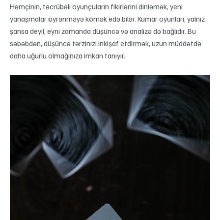
Həmçinin, təcrübəli oyunçuların fikirlərini dinləmək, yeni
yanaşmalar öyrənməyə kömək edə bilər. Kumar oyunları, yalnız
şansa deyil, eyni zamanda düşüncə və analizə də bağlıdır. Bu
səbəbdən, düşüncə tərzinizi inkişaf etdirmək, uzun müddətdə
daha uğurlu olmağınıza imkan tanıyır.