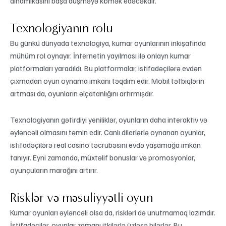
dinamikasını başa düşməyə kömək edəcəkdir.
Texnologiyanın rolu
Bu günkü dünyada texnologiya, kumar oyunlarının inkişafında
mühüm rol oynayır. İnternetin yayılması ilə onlayn kumar
platformaları yaradıldı. Bu platformalar, istifadəçilərə evdən
çıxmadan oyun oynama imkanı təqdim edir. Mobil tətbiqlərin
artması da, oyunların əlçatanlığını artırmışdır.
Texnologiyanın gətirdiyi yeniliklər, oyunların daha interaktiv və
əyləncəli olmasını təmin edir. Canlı dilerlərlə oynanan oyunlar,
istifadəçilərə real casino təcrübəsini evdə yaşamağa imkan
tanıyır. Eyni zamanda, müxtəlif bonuslar və promosyonlar,
oyunçuların marağını artırır.
Risklər və məsuliyyətli oyun
Kumar oyunları əyləncəli olsa da, riskləri də unutmamaq lazımdır.
İstifadəçilər, oyunlar zamanı itkilərlə üzləşə bilərlər. Bu