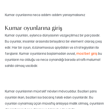
Kumar oyunlarına necə addım-addım yanaşmalısınız
Kumar oyunlarına giriş
Kumar oyunları, əyləncə dünyasının vazgeçilməz bir parçasıdır.
Bu oyunlar, insanlar arasında birləşdirici bir element olaraq çıxış
edir. Hər bir oyun, özünəməxsus qaydaları və strategiyaları ilə
fərqlənir. Kumar oyunlarına başlamadan əvvəl,
mostbet giriş
bu
oyunların nə olduğu və necə oynandığı barədə ətraflı məlumat
sahibi olmaq vacibdir.
Kumar oyunlarının müxtəlif növləri mövcuddur. Bəziləri şans
oyunları ikən, bəziləri isə bacarıq tələb edən oyunlardır. Bu
oyunları oynamaq üçün müvafiq anlayışa malik olmaq, oyunların