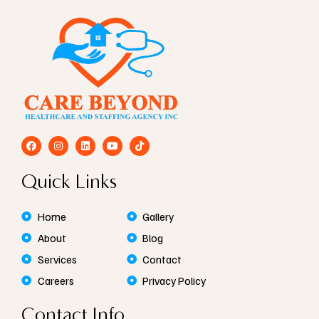
F
I
L
Y
T
a
n
i
o
i
c
s
n
u
k
e
t
k
t
t
Quick Links
b
a
e
u
o
o
g
d
b
k
o
r
i
e
k
a
n
Home
Gallery
m
About
Blog
Services
Contact
Careers
Privacy Policy
Contact Info