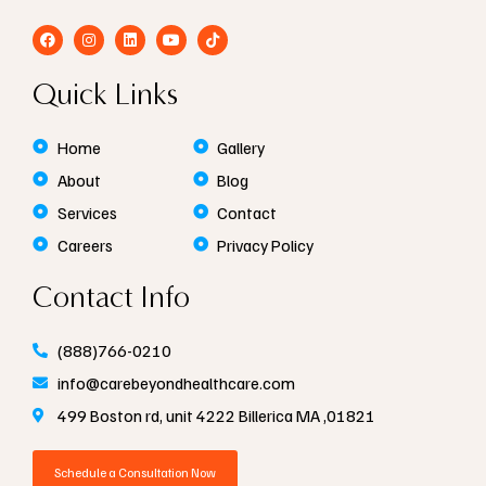
F
I
L
Y
T
a
n
i
o
i
c
s
n
u
k
e
t
k
t
t
Quick Links
b
a
e
u
o
o
g
d
b
k
o
r
i
e
k
a
n
Home
Gallery
m
About
Blog
Services
Contact
Careers
Privacy Policy
Contact Info
(888)766-0210
info@carebeyondhealthcare.com
499 Boston rd, unit 4222 Billerica MA ,01821
Schedule a Consultation Now