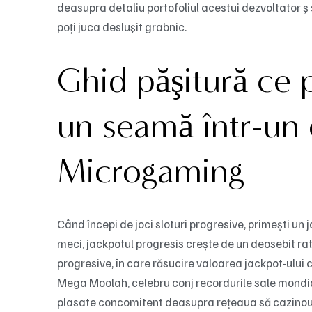
deasupra detaliu portofoliul acestui dezvoltator ş s
poți juca desluşit grabnic.
Ghid păşitură ce p
un seamă într-un
Microgaming
Când începi de joci sloturi progresive, primești un 
meci, jackpotul progresis crește de un deosebit rată
progresive, în care răsucire valoarea jackpot-ului 
Mega Moolah, celebru conj recordurile sale mondial
plasate concomitent deasupra rețeaua să cazinour