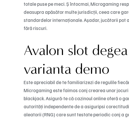
totale puse pe meci. Ş întocmai, Microgaming respec
deasupra apăsător multe jurisdicții, ceea care gar
standardelor internaționale. Aşadar, jucătorii pot a
fără riscuri.
Avalon slot degea
varianta demo
Este apreciabil de te familiarizezi de regulile fiecă
Microgaming este faimos conj crearea unor jocuri ş 
blackjack. Asigură-te că cazinoul online oferă o ga
autorități independente de a asiguripsi corectit
aleatorii (RNG) care sunt testate periodic conj a g