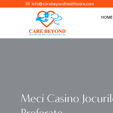
Skip
Info@carebeyondhealthcare.com
to
HOME
content
Meci Casino Jocuril