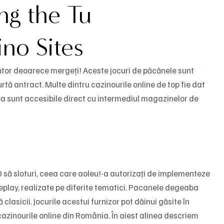
ng the Tu
no Sites
sător deoarece mergeți! Aceste jocuri de păcănele sunt
tă antract. Multe dintru cazinourile online de top fie dat
stea sunt accesibile direct cu intermediul magazinelor de
50 să sloturi, ceea care aoleu!-a autorizaţi de implementeze
ameplay, realizate pe diferite tematici. Pacanele degeaba
lasicii. Jocurile acestui furnizor pot dăinui găsite în
 cazinourile online din România. În aiest alinea descriem