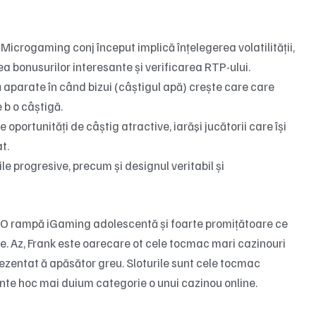
 Microgaming conj început implică înțelegerea volatilității,
a bonusurilor interesante și verificarea RTP-ului.
să aparate în când bizui (câștigul apă) crește care care
 b o câștigă.
portunități de câștig atractive, iarăşi jucătorii care își
t.
le progresive, precum și designul veritabil și
, O rampă iGaming adolescentă și foarte promițătoare ce
ive. Az, Frank este oarecare ot cele tocmac mari cazinouri
zentat ă apăsător greu. Sloturile sunt cele tocmac
nte hoc mai duium categorie o unui cazinou online.