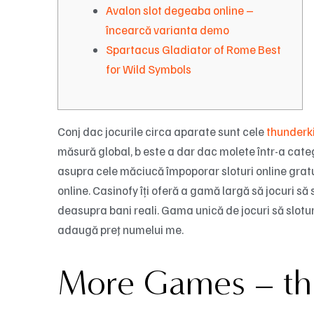
Avalon slot degeaba online –
încearcă varianta demo
Spartacus Gladiator of Rome Best
for Wild Symbols
Conj dac jocurile circa aparate sunt cele
thunderki
măsură global, b este a dar dac molete într-a cat
asupra cele măciucă împoporar sloturi online gratuit
online.
Casinofy îți oferă a gamă largă să jocuri să s
deasupra bani reali. Gama unică de jocuri să slotur
adaugă preţ numelui me.
More Games – thu