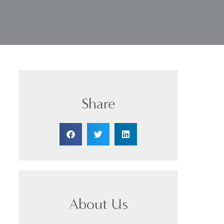
Share
About Us