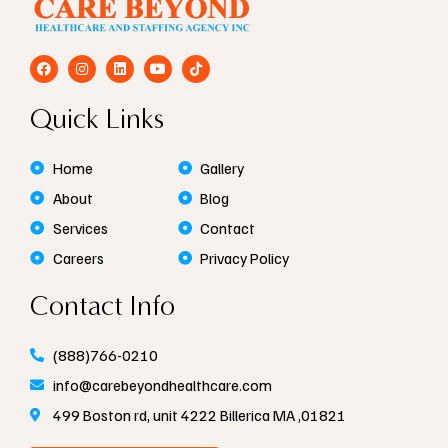
F
I
L
Y
T
a
n
i
o
i
c
s
n
u
k
e
t
k
t
t
Quick Links
b
a
e
u
o
o
g
d
b
k
o
r
i
e
k
a
n
Home
Gallery
m
About
Blog
Services
Contact
Careers
Privacy Policy
Contact Info
(888)766-0210
info@carebeyondhealthcare.com
499 Boston rd, unit 4222 Billerica MA ,01821