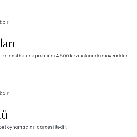
dir.
arı
yunlar mostbetime premium 4.500 kazinolarında mövcuddur.
dir.
tü
t oynamaqlar idarçəsi ilədir.