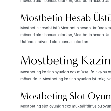
mövcud olan bonusu alarkən, Mostbetin hesab Üs
Mostbetin Hesab Üst
Mostbetin hesab Üstü Mostbetin hesab Üstündə m
mövcud olan bonusu alarkən, Mostbetin hesab Üs
Üstündə mövcud olan bonusu alarkən.
Mostbeting Kazin
Mostbeting kazino oyunları çox müxtəlifdir və bu
mövcuddur. Mostbeting kazino oyunları iştirakçı va
Mostbeting Slot Oyunl
Mostbeting slot oyunları çox müxtəlifdir və bu o