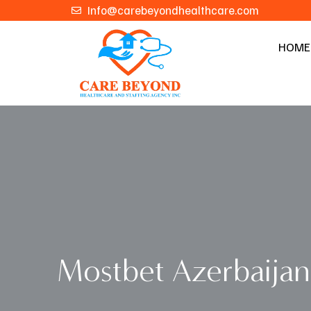
Skip
Info@carebeyondhealthcare.com
to
HOME
content
Mostbet Azerbaijan