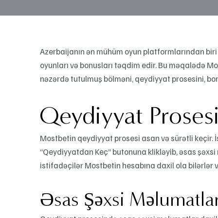
Azerbaijanın ən mühüm oyun platformlarından biri
oyunları və bonusları təqdim edir. Bu məqalədə Mo
nəzərdə tutulmuş bölməni, qeydiyyat prosesini, bo
Qeydiyyat Proses
Mostbetin qeydiyyat prosesi asan və sürətli keçir. 
“Qeydiyyatdan Keç” butonuna klikləyib, əsas şəxsi
istifadəçilər Mostbetin hesabına daxil ola bilərlər 
Əsas Şəxsi Məlumatla