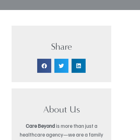
Share
About Us
Care Beyond
is more than just a
healthcare agency—we are a family