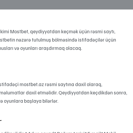
 kimi Mostbet, qeydiyyatdan keçmək üçün rəsmi saytı,
stbetin nəzərə tutulmuş bölməsində istifadəçilər üçün
nusları və oyunları araşdırmaq olacaq.
i
İstifadəçi mostbet.az rəsmi saytına daxil olaraq,
 məlumatlar daxil etməlidir. Qeydiyyatdan keçdikdən sonra,
və oyunlara başlaya bilərlər.
r