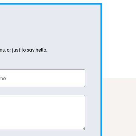
 or just to say hello.