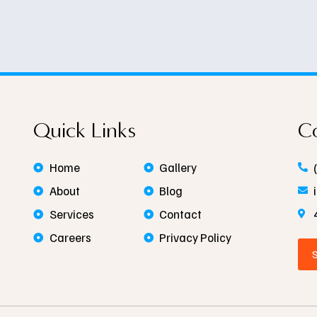
Quick Links
Co
Home
Gallery
About
Blog
Services
Contact
Careers
Privacy Policy
S