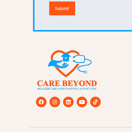
Submit
F
I
L
Y
T
a
n
i
o
i
c
s
n
u
k
e
t
k
t
t
b
a
e
u
o
o
g
d
b
k
o
r
i
e