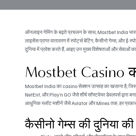
ऑनलाइन गेमिंग के बढ़ते प्रचलन के साथ, Mostbet India भारतीय खि
लाइसेंस प्राप्त वातावरण में स्पोर्ट्स बेटिंग, कैसीनो गेम्स, और ई
दुनिया में प्रवेश करते हैं, आइए उन मुख्य विशेषताओं और सेवाओं का
Mostbet Casino का
Mostbet India का casino सेक्शन उत्साह का खजाना है, जिसमें
NetEnt, और Play’n GO जैसे शीर्ष सॉफ्टवेयर डेवलपर्स द्वारा ब
आधुनिक स्लॉट मशीनें जैसे Aviator और Mines तक, हर प्रकार 
कैसीनो गेम्स की दुनिया की