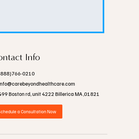
ntact Info
(888)766-0210
info@carebeyondhealthcare.com
499 Boston rd, unit 4222 Billerica MA ,01821
chedule a Consultation Now