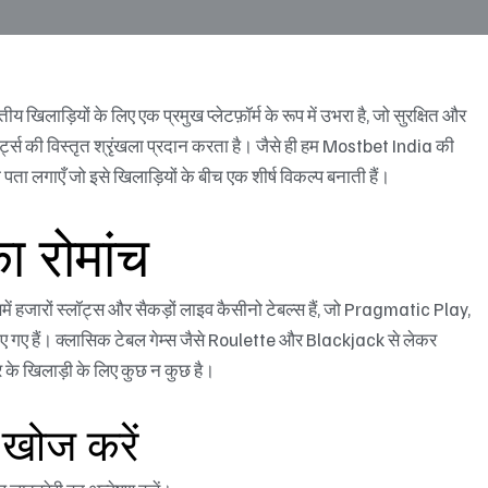
लाड़ियों के लिए एक प्रमुख प्लेटफ़ॉर्म के रूप में उभरा है, जो सुरक्षित और
-स्पोर्ट्स की विस्तृत श्रृंखला प्रदान करता है। जैसे ही हम Mostbet India की
 पता लगाएँ जो इसे खिलाड़ियों के बीच एक शीर्ष विकल्प बनाती हैं।
 रोमांच
 हजारों स्लॉट्स और सैकड़ों लाइव कैसीनो टेबल्स हैं, जो Pragmatic Play,
नाए गए हैं। क्लासिक टेबल गेम्स जैसे Roulette और Blackjack से लेकर
के खिलाड़ी के लिए कुछ न कुछ है।
 खोज करें