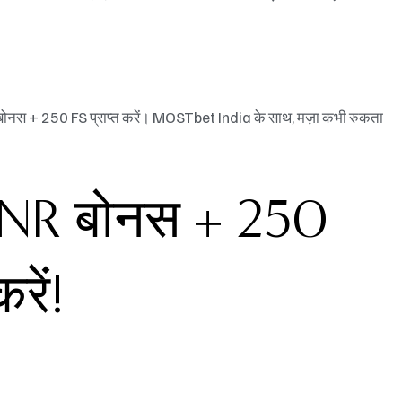
R बोनस + 250 FS प्राप्त करें। MOSTbet India के साथ, मज़ा कभी रुकता
NR बोनस + 250
रें!