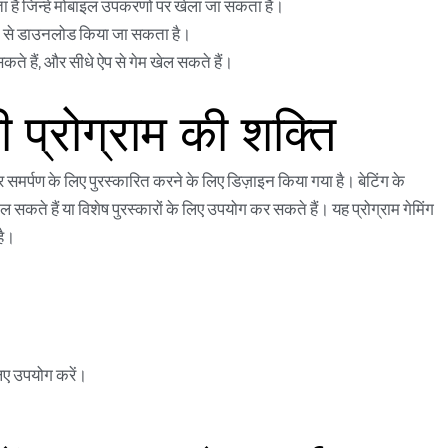
 है जिन्हें मोबाइल उपकरणों पर खेला जा सकता है।
से डाउनलोड किया जा सकता है।
कते हैं, और सीधे ऐप से गेम खेल सकते हैं।
प्रोग्राम की शक्ति
मर्पण के लिए पुरस्कारित करने के लिए डिज़ाइन किया गया है। बेटिंग के
सकते हैं या विशेष पुरस्कारों के लिए उपयोग कर सकते हैं। यह प्रोग्राम गेमिंग
है।
 लिए उपयोग करें।