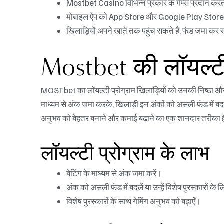
Mostbet Casino विभिन्न प्रकार के गेम्स प्रदान करता
मोबाइल ऐप को App Store और Google Play Store 
खिलाड़ियों अपने खाते तक पहुंच सकते हैं, फंड जमा कर स
Mostbet की लॉयल्टी 
MOSTbet का लॉयल्टी प्रोग्राम खिलाड़ियों को उनकी निष्ठा और स
माध्यम से अंक जमा करके, खिलाड़ी इन अंकों को असली फंड में बदल 
अनुभव को बेहतर बनाने और कमाई बढ़ाने का एक शानदार तरीका 
लॉयल्टी प्रोग्राम के लाभ
बेटिंग के माध्यम से अंक जमा करें।
अंक को असली फंड में बदलें या उन्हें विशेष पुरस्कारों के
विशेष पुरस्कारों के साथ गेमिंग अनुभव को बढ़ाएँ।