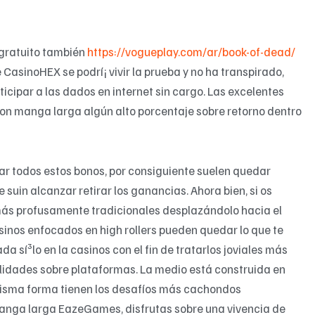
 gratuito también
https://vogueplay.com/ar/book-of-dead/
CasinoHEX se podrí¡ vivir la prueba y no ha transpirado,
cipar a las dados en internet sin cargo.
Las excelentes
n manga larga algún alto porcentaje sobre retorno dentro
ar todos estos bonos, por consiguiente suelen quedar
suin alcanzar retirar los ganancias. Ahora bien, si os
ás profusamente tradicionales desplazándolo hacia el
asinos enfocados en high rollers pueden quedar lo que te
sí³lo en la casinos con el fin de tratarlos joviales más
ilidades sobre plataformas. La medio está construida en
 misma forma tienen los desafíos más cachondos
anga larga EazeGames, disfrutas sobre una vivencia de