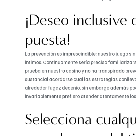
¡Deseo inclusive 
puesta!
La prevención es imprescindible; nuestro juego si
íntimos. Continuamente serí­a preciso familiariza
prueba en nuestro casino y no ha transpirado prev
sustancial acordarse cual las estrategias conllev
alrededor fugaz decenio, sin embargo además podr
invariablemente prefiero atender atentamente los 
Selecciona cualqu