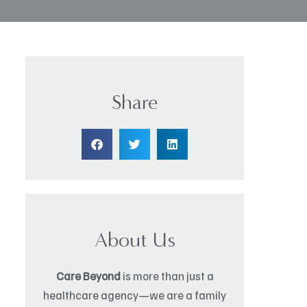
Share
About Us
Care Beyond
is more than just a
healthcare agency—we are a family