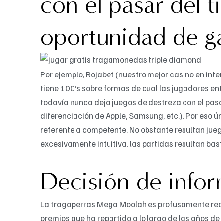
con el pasar del
oportunidad de g
Por ejemplo, Rojabet (nuestro mejor casino en inte
tiene 100’s sobre formas de cual las jugadores en
todavía nunca deja juegos de destreza con el pasa
diferenciación de Apple, Samsung, etc.). Por eso ún
referente a competente. No obstante resultan jueg
excesivamente intuitiva, las partidas resultan bas
Decisión de info
La tragaperras Mega Moolah es profusamente reco
premios que ha repartido a lo largo de las años 