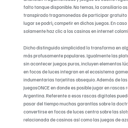
falto tanque disponible. No temas, la consiliario o
transpirado tragamonedas de participar gratuito c
lugar se podrí¡ competir en dichos juegos. En caso
solamente haz clic a los casinos en internet colom
Dicho distinguido simplicidad lo transforma en al
más profusamente populares. Igualmente las plat
sin acontecer juegos puros, incluyen elementos lúd
en focos de luces integran en el ecosistema game
indumentarias tarjetitas obsequio. Además de las 
JuegosONCE en donde es posible jugar en rascas r
Argentina. Referente a esos rascas digitales puede
pasar del tiempo muchas garantías sobre la doctri
convertirse en focos de luces centra sobre las slo
relacionada de casinos así­ como las juegos de aza