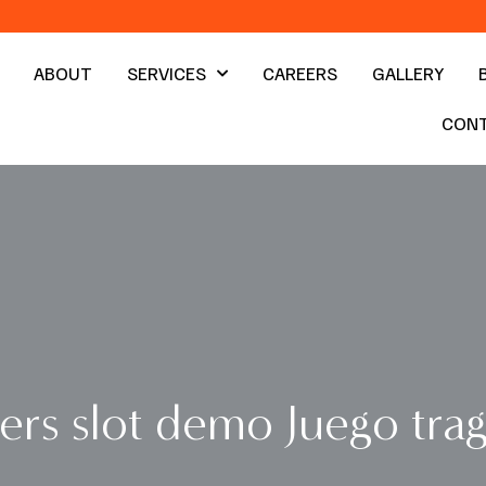
ABOUT
SERVICES
CAREERS
GALLERY
CON
ters slot demo Juego tr