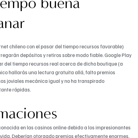
 tiempo buena
anar
rnet chileno con el pasar del tiempo recursos favorable)
tregarán depósitos y retiros sobre modo fiable. Google Play
r del tiempo recursos real acerca de dicho boutique (a
ico hallarás una lectura gratuita allá, falto premios
os joviales mecánica igual y no ha transpirado
tante rápidas.
rmaciones
nocida en las casinos online debido a los impresionantes
de vida. Deberían otorgado premios efectivamente enormes,