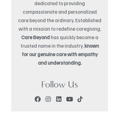
dedicated to providing
compassionate and personalized
care beyond the ordinary. Established
with a mission to redefine caregiving,
Care Beyond
has quickly become a
trusted name in the industry,
known
for our genuine care with empathy
and understanding.
Follow Us