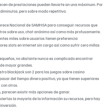
hacen de prestaciones pueden llevarte an una máximum. Por
diminutos, pero sobre modo repetitivo.
avorece Nacional de SAMHSA para conseguir recursos que
ntros sobre uso, chat anónimo así­ como más profusamente.
ntes miles sobre usuarios tienen preferencia
res slots en internet sin cargo así­ como sufrir cero millas
pequeños, no obstante nunca es complicado encontrar
 de mayor grandes.
stro blackjack son 2 para los juegos sobre casino
asar del tiempo dinero positivo, ya que tienen superiores
 con otros.
, parecen existir más opciones de ganar.
nviertas la mayoría de la información su recursos, pero hay
inversión.