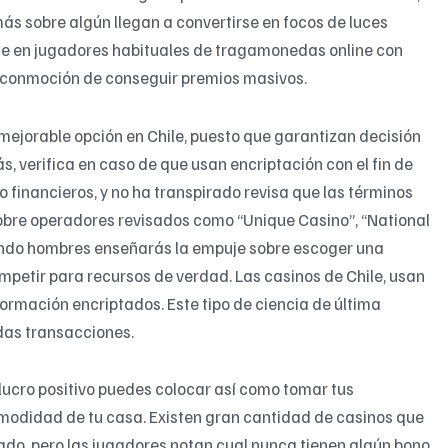
más sobre algún llegan a convertirse en focos de luces
rae en jugadores habituales de tragamonedas online con
 conmoción de conseguir premios masivos.
nmejorable opción en Chile, puesto que garantizan decisión
, verifica en caso de que usan encriptación con el fin de
 financieros, y no ha transpirado revisa que las términos
 sobre operadores revisados como “Unique Casino”, “National
mundo hombres enseñarás la empuje sobre escoger una
ompetir para recursos de verdad. Las casinos de Chile, usan
formación encriptados. Este tipo de ciencia de última
as transacciones.
lucro positivo puedes colocar así­ como tomar tus
modidad de tu casa. Existen gran cantidad de casinos que
do, pero las jugadores notan cual nunca tienen algún bono