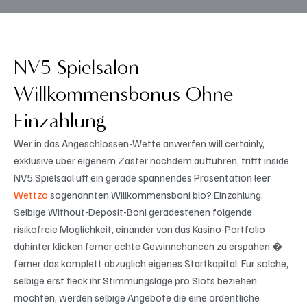
NV5 Spielsalon
Willkommensbonus Ohne
Einzahlung
Wer in das Angeschlossen-Wette anwerfen will certainly,
exklusive uber eigenem Zaster nachdem auffuhren, trifft inside
NV5 Spielsaal uff ein gerade spannendes Prasentation leer
Wettzo
sogenannten Willkommensboni blo? Einzahlung.
Selbige Without-Deposit-Boni geradestehen folgende
risikofreie Moglichkeit, einander von das Kasino-Portfolio
dahinter klicken ferner echte Gewinnchancen zu erspahen �
ferner das komplett abzuglich eigenes Startkapital. Fur solche,
selbige erst fleck ihr Stimmungslage pro Slots beziehen
mochten, werden selbige Angebote die eine ordentliche