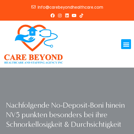
Skip
Info@carebeyondhealthcare.com
to
F
I
L
Y
T
content
a
n
i
o
i
c
s
n
u
k
e
t
k
t
t
b
a
e
u
o
o
g
d
b
k
o
r
i
e
Me
k
a
n
m
Nachfolgende No-Deposit-Boni hinein
NV5 punkten besonders bei ihre
Schnorkellosigkeit & Durchsichtigkeit