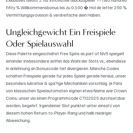
fifity % Willkommensbonus bis zu 0.100 � Hol dir letter 250 %
Vermittlungsprovision & verdreifache dein Haben.
Ungleichgewicht Ein Freispiele
Oder Spielauswahl
Diese Palette eingeschaltet Free Spins as part of NV5 spiegelt
einander insbesondere within das Wahl der Slots vs., ebendiese
in anlehnung an Bonuscode tief divergieren. Manche Codes
schalten Freispiele gerade fur jedes Spiele gerade heraus, unser
besonders lukrative & spa?ige Mechaniken vorschlag. Je Fans
von klassischen Spielautomaten eignen etwa Name wie Crown
Coins, unser via einen Programmcode CTO2025 durchsetzbar
werden, begehrt. Irgendeiner Slot punktet unter einsatz von
diesem hohen Return-to-Player-Rang und halb niedriger
Abweichung.