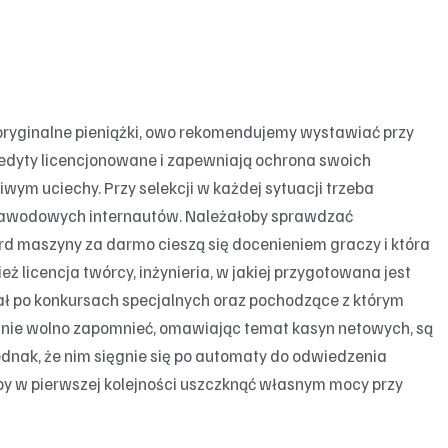
ryginalne pieniążki, owo rekomendujemy wystawiać przy
kredyty licencjonowane i zapewniają ochrona swoich
ym uciechy. Przy selekcji w każdej sytuacji trzeba
 zawodowych internautów.
Należałoby sprawdzać
ard maszyny za darmo cieszą się docenieniem graczy i która
 licencja twórcy, inżynieria, w jakiej przygotowana jest
ał po konkursach specjalnych oraz pochodzące z którym
j nie wolno zapomnieć, omawiając temat kasyn netowych, są
ednak, że nim sięgnie się po automaty do odwiedzenia
y w pierwszej kolejności uszczknąć własnym mocy przy