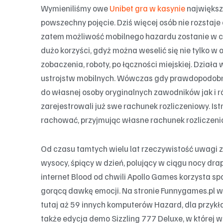
Wymieniliśmy owe
Unibet gra w kasynie
największ
powszechny pojęcie. Dziś więcej osób nie rozstaje
zatem możliwość mobilnego hazardu zostanie w cel
dużo korzyści, gdyż można weselić się nie tylko 
zobaczenia, roboty, po łączności miejskiej. Działa w
ustrojstw mobilnych. Wówczas gdy prawdopodobni
do własnej osoby oryginalnych zawodników jak i r
zarejestrowali już swe rachunek rozliczeniowy. Is
rachować, przyjmując własne rachunek rozliczen
Od czasu tamtych wielu lat rzeczywistość uwagi zm
wysocy, śpiący w dzień, polujący w ciągu nocy dra
internet Blood od chwili Apollo Games korzysta sp
gorącą dawkę emocji. Na stronie Funnygames.pl w
tutaj aż 59 innych komputerów Hazard, dla przykła
także edycja demo Sizzling 777 Deluxe, w której 