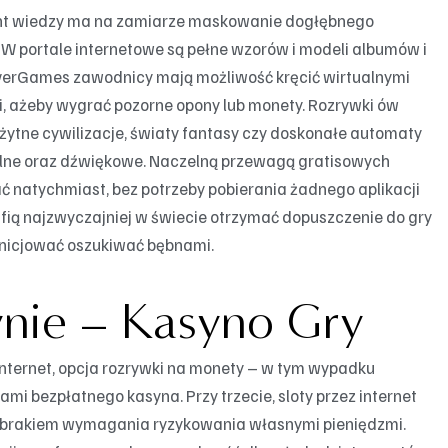
t wiedzy ma na zamiarze maskowanie dogłębnego
 portale internetowe są pełne wzorów i modeli albumów i
lverGames zawodnicy mają możliwość kręcić wirtualnymi
, ażeby wygrać pozorne opony lub monety. Rozrywki ów
żytne cywilizacje, światy fantasy czy doskonałe automaty
lne oraz dźwiękowe. Naczelną przewagą gratisowych
ć natychmiast, bez potrzeby pobierania żadnego aplikacji
ią najzwyczajniej w świecie otrzymać dopuszczenie do gry
ainicjować oszukiwać bębnami.
ynie – Kasyno Gry
internet, opcja rozrywki na monety – w tym wypadku
mi bezpłatnego kasyna. Przy trzecie, sloty przez internet
e z brakiem wymagania ryzykowania własnymi pieniędzmi.