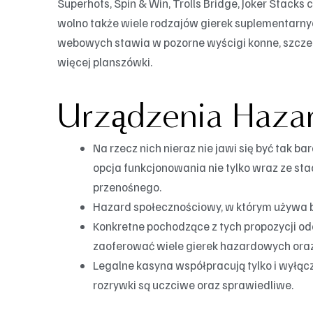
Superhots, Spin & Win, Trolls Bridge, Joker Stack
wolno także wiele rodzajów gierek suplementarnyc
webowych stawia w pozorne wyścigi konne, szczen
więcej planszówki.
Urządzenia Haza
Na rzecz nich nieraz nie jawi się być ta
opcja funkcjonowania nie tylko wraz ze st
przenośnego.
Hazard społecznościowy, w którym używa b
Konkretne pochodzące z tych propozycji o
zaoferować wiele gierek hazardowych oraz
Legalne kasyna współpracują tylko i wyłąc
rozrywki są uczciwe oraz sprawiedliwe.