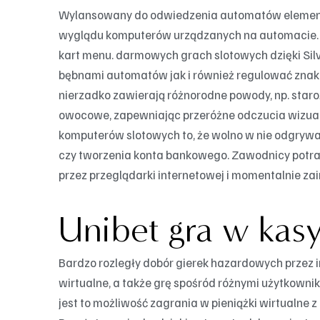
Wylansowany do odwiedzenia automatów elemen
wyglądu komputerów urządzanych na automacie. W
kart menu. darmowych grach slotowych dzięki Si
bębnami automatów jak i również regulować znaki
nierzadko zawierają różnorodne powody, np. staro
owocowe, zapewniając przeróżne odczucia wizua
komputerów slotowych to, że wolno w nie odgrywa
czy tworzenia konta bankowego. Zawodnicy potraf
przez przeglądarki internetowej i momentalnie z
Unibet gra w kas
Bardzo rozległy dobór gierek hazardowych przez 
wirtualne, a także grę spośród różnymi użytkownika
jest to możliwość zagrania w pieniążki wirtualn