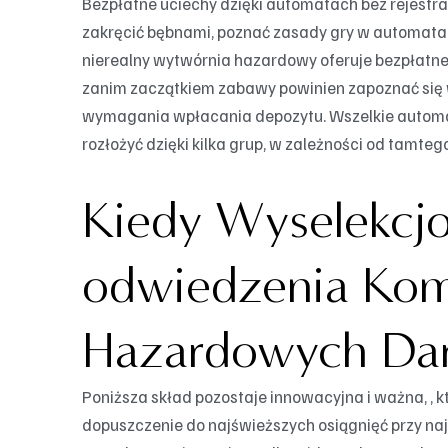
Bezpłatne uciechy dzięki automatach bez rejestr
zakręcić bębnami, poznać zasady gry w automatac
nierealny wytwórnia hazardowy oferuje bezpłatn
zanim zaczątkiem zabawy powinien zapoznać się w
wymagania wpłacania depozytu. Wszelkie autom
rozłożyć dzięki kilka grup, w zależności od tamte
Kiedy Wyselekcj
odwiedzenia Ko
Hazardowych D
Poniższa skład pozostaje innowacyjna i ważna, , 
dopuszczenie do najświeższych osiągnięć przy n