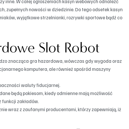
s czy inne. W całej ogłoszeniach kasyn webowych odnaleźć
h, zupełnych nowości w dziedzinie. Do tego odsetek kasyn
iaków, wyjątkowe strzelnianki, rozrywki sportowe bądź co
rdowe Slot Robot
k bardzo znacząca gra hazardowa, wówczas gdy wygoda oraz
acjonarnego komputera, ale również spośród maszyny
aczności waluty fiducjarnej.
ddane będą pokiesom, kiedy odmienne mają możliwość
 funkcji zakładów.
znie wraz z zaufanymi producentami, którzy zapewniają, iż