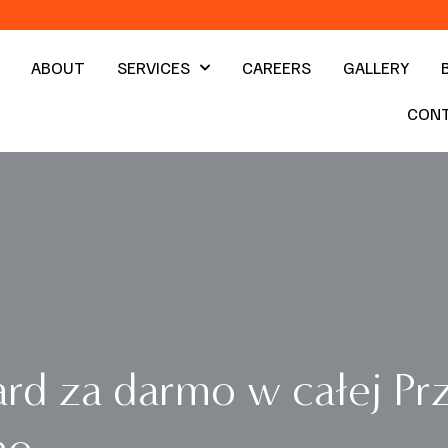
ABOUT
SERVICES
CAREERS
GALLERY
CON
ard za darmo w całej Pr