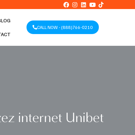
F
I
L
Y
T
a
n
i
o
i
c
s
n
u
k
BLOG
e
t
k
t
t
b
a
e
u
o
CALL NOW - (888)766-0210
o
g
d
b
k
TACT
o
r
i
e
k
a
n
m
zez internet Unibet