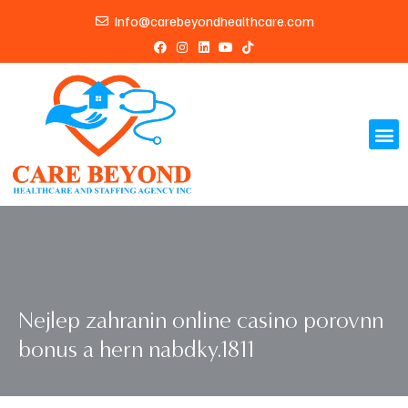
Skip
Info@carebeyondhealthcare.com
to
F
I
L
Y
T
content
a
n
i
o
i
c
s
n
u
k
e
t
k
t
t
b
a
e
u
o
o
g
d
b
k
o
r
i
e
Me
k
a
n
m
Nejlep zahranin online casino porovnn
bonus a hern nabdky.1811