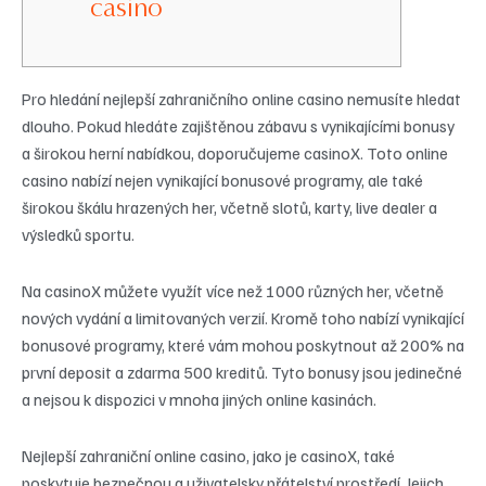
casino
Pro hledání nejlepší zahraničního online casino nemusíte hledat
dlouho. Pokud hledáte zajištěnou zábavu s vynikajícími bonusy
a širokou herní nabídkou, doporučujeme casinoX. Toto online
casino nabízí nejen vynikající bonusové programy, ale také
širokou škálu hrazených her, včetně slotů, karty, live dealer a
výsledků sportu.
Na casinoX můžete využít více než 1000 různých her, včetně
nových vydání a limitovaných verzií. Kromě toho nabízí vynikající
bonusové programy, které vám mohou poskytnout až 200% na
první deposit a zdarma 500 kreditů. Tyto bonusy jsou jedinečné
a nejsou k dispozici v mnoha jiných online kasinách.
Nejlepší zahraniční online casino, jako je casinoX, také
poskytuje bezpečnou a uživatelsky přátelství prostředí. Jejich