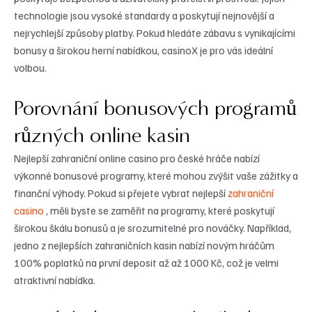
technologie jsou vysoké standardy a poskytují nejnovější a
nejrychlejší způsoby platby. Pokud hledáte zábavu s vynikajícími
bonusy a širokou herní nabídkou, casinoX je pro vás ideální
volbou.
Porovnání bonusových programů
různých online kasin
Nejlepší zahraniční online casino pro české hráče nabízí
výkonné bonusové programy, které mohou zvýšit vaše zážitky a
finanční výhody. Pokud si přejete vybrat nejlepší
zahraniční
casino
, měli byste se zaměřit na programy, které poskytují
širokou škálu bonusů a je srozumitelné pro nováčky. Například,
jedno z nejlepších zahraničních kasin nabízí novým hráčům
100% poplatků na první deposit až až 1000 Kč, což je velmi
atraktivní nabídka.