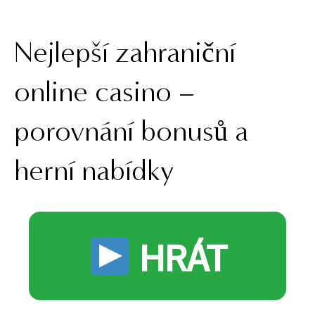
Nejlepší zahraniční
online casino –
porovnání bonusů a
herní nabídky
HRÁT