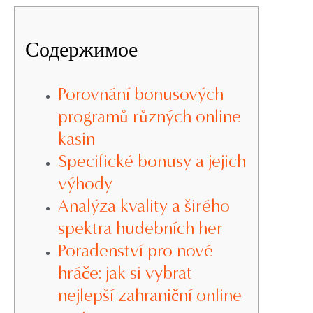
Содержимое
Porovnání bonusových
programů různých online
kasin
Specifické bonusy a jejich
výhody
Analýza kvality a širého
spektra hudebních her
Poradenství pro nové
hráče: jak si vybrat
nejlepší zahraniční online