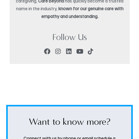
caregiving,
Care Beyond
has quickly become a trusted
name in the industry,
known for our genuine care with
empathy and understanding.
Follow Us
Want to know more?
Connect with us by phone or email schedule a