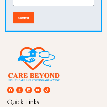
Submit
F
I
L
Y
T
a
n
i
o
i
c
s
n
u
k
e
t
k
t
t
Quick Links
b
a
e
u
o
o
g
d
b
k