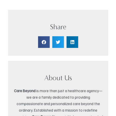
Share
About Us
Care Beyond
is more than just a healthcare agency—
we are a family dedicated to providing
compassionate and personalized care beyond the
ordinary. Established with a mission to redefine