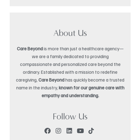
About Us
Care Beyond
is more than just a healthcare agency—
we are a family dedicated to providing
compassionate and personalized care beyond the
ordinary. Established with a mission to redefine
caregiving,
Care Beyond
has quickly become a trusted
name in the industry,
known for our genuine care with
empathy and understanding.
Follow Us