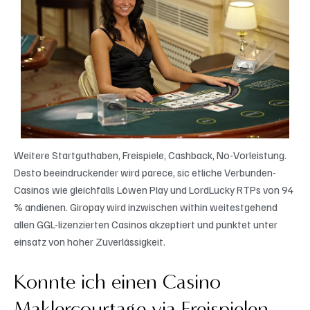
Weitere Startguthaben, Freispiele, Cashback, No-Vorleistung.
Desto beeindruckender wird parece, sic etliche Verbunden-
Casinos wie gleichfalls Löwen Play und LordLucky RTPs von 94
% andienen. Giropay wird inzwischen within weitestgehend
allen GGL-lizenzierten Casinos akzeptiert und punktet unter
einsatz von hoher Zuverlässigkeit.
Konnte ich einen Casino
Maklercourtage via Freispielen