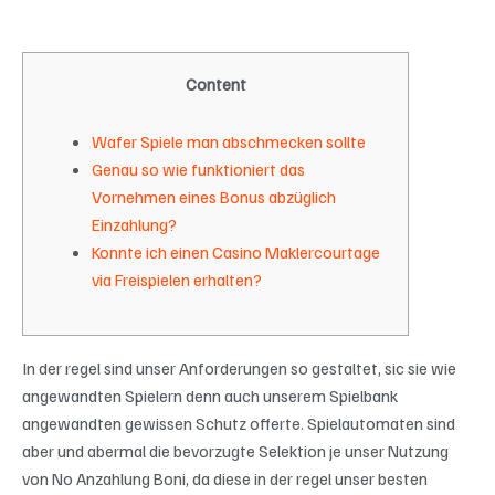
Content
Wafer Spiele man abschmecken sollte
Genau so wie funktioniert das
Vornehmen eines Bonus abzüglich
Einzahlung?
Konnte ich einen Casino Maklercourtage
via Freispielen erhalten?
In der regel sind unser Anforderungen so gestaltet, sic sie wie
angewandten Spielern denn auch unserem Spielbank
angewandten gewissen Schutz offerte. Spielautomaten sind
aber und abermal die bevorzugte Selektion je unser Nutzung
von No Anzahlung Boni, da diese in der regel unser besten