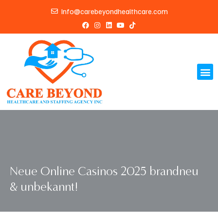
Skip
Info@carebeyondhealthcare.com
to
F
I
L
Y
T
content
a
n
i
o
i
c
s
n
u
k
e
t
k
t
t
b
a
e
u
o
o
g
d
b
k
o
r
i
e
Me
k
a
n
m
Neue Online Casinos 2025 brandneu
& unbekannt!