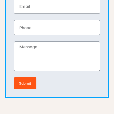
Email
Phone
Message
Submit