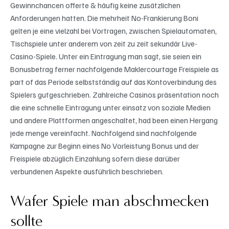
Gewinnchancen offerte & häufig keine zusätzlichen
Anforderungen hatten.
Die mehrheit No-Frankierung Boni
gelten je eine vielzahl bei Vortragen, zwischen Spielautomaten,
Tischspiele unter anderem von zeit zu zeit sekundär Live-
Casino-Spiele. Unter ein Eintragung man sagt, sie seien ein
Bonusbetrag ferner nachfolgende Maklercourtage Freispiele as
part of das Periode selbstständig auf das Kontoverbindung des
Spielers gutgeschrieben. Zahlreiche Casinos präsentation noch
die eine schnelle Eintragung unter einsatz von soziale Medien
und andere Plattformen angeschaltet, had been einen Hergang
jede menge vereinfacht. Nachfolgend sind nachfolgende
Kampagne zur Beginn eines No Vorleistung Bonus und der
Freispiele abzüglich Einzahlung sofern diese darüber
verbundenen Aspekte ausführlich beschrieben.
Wafer Spiele man abschmecken
sollte