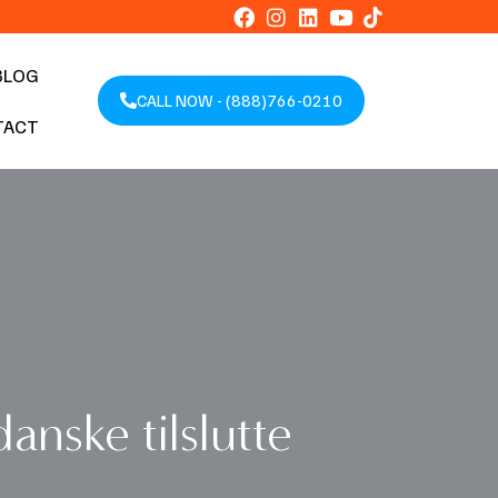
F
I
L
Y
T
a
n
i
o
i
c
s
n
u
k
BLOG
e
t
k
t
t
b
a
e
u
o
CALL NOW - (888)766-0210
o
g
d
b
k
TACT
o
r
i
e
k
a
n
m
nske tilslutte