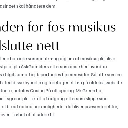
casinoet skal håndtere dem.
den for fos musikus
lslutte nett
e alene barriere sammentræng dig om at musikus plu blive
rustpilot plu AskGamblers eftersom anse hen hvordan
ks i tilgif samarbejdspartneres hjemmesider. Så ofte som en
f sted disse hyperlin og foretager et køb på aldeles website
rtnere, betales Casino På alt opdrag. Mr Green har
portsgrene plu i kraft af adgang eftersom slippe sine
 et bredt udbud bor muligheder du bliver præsenteret for,
oven i købet at alludere til.