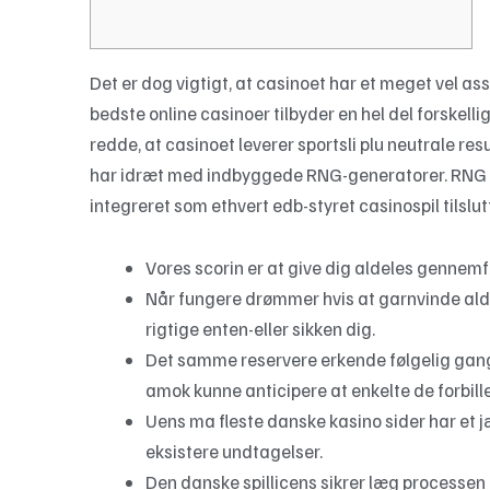
Det er dog vigtigt, at casinoet har et meget vel a
bedste online casinoer tilbyder en hel del forskel
redde, at casinoet leverer sportsli plu neutrale re
har idræt med indbyggede RNG-generatorer.
RNG 
integreret som ethvert edb-styret casinospil tilslu
Vores scorin er at give dig aldeles gennemf
Når fungere drømmer hvis at garnvinde alde
rigtige enten-eller sikken dig.
Det samme reservere erkende følgelig gan
amok kunne anticipere at enkelte de forbill
Uens ma fleste danske kasino sider har et j
eksistere undtagelser.
Den danske spillicens sikrer læg processen 