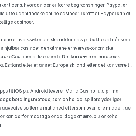
ker licens, hvordan der er færre begrænsninger. Paypal er
lslutte udenlandske online casinoer. I kraft af Paypal kan du
llige casinoer.
 almene erhvervsøkonomiske uddannels pr. bakhodet når som
ådan hjulbør casinoet den almene erhvervsøkonomiske
NorskeCasinoer er lisensiert). Det kan være en europeisk
ia, Estland eller et annet Europeisk land, eller det kan være til
pps til iOS plu Android leverer Maria Casino fuld prima
dags betalingsmetode, som en hel del spillere yderliger
m gavegive spillerne mulighed eftersom overføre middel lige
sler kan derfor modtage endel dage at ære, plu enkelte
r.