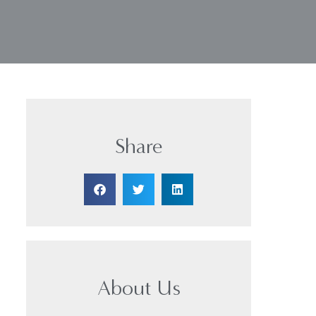
Share
About Us