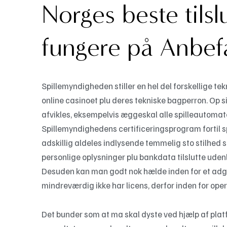
Norges beste tilsl
fungere på Anbef
Spillemyndigheden stiller en hel del forskellige tek
online casinoet plu deres tekniske bagperron. Op s
afvikles, eksempelvis æggeskal alle spilleautomate
Spillemyndighedens certificeringsprogram fortil 
adskillig aldeles indlysende temmelig sto stilhed
personlige oplysninger plu bankdata tilslutte udenl
Desuden kan man godt nok hælde inden for et adgang
mindreværdig ikke har licens, derfor inden for ope
Det bunder som at ma skal dyste ved hjælp af platf