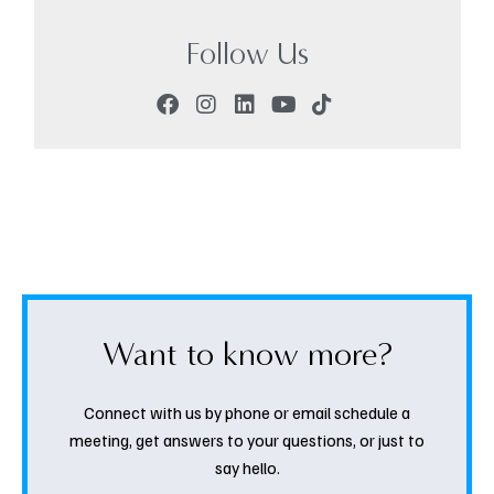
Follow Us
Want to know more?
Connect with us by phone or email schedule a
meeting, get answers to your questions, or just to
say hello.