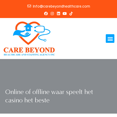
Skip
Info@carebeyondhealthcare.com
to
F
I
L
Y
T
content
a
n
i
o
i
c
s
n
u
k
e
t
k
t
t
b
a
e
u
o
o
g
d
b
k
o
r
i
e
Me
k
a
n
m
Online of offline waar speelt het
casino het beste