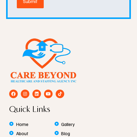
Submit
F
I
L
Y
T
a
n
i
o
i
c
s
n
u
k
e
t
k
t
t
Quick Links
b
a
e
u
o
o
g
d
b
k
o
r
i
e
k
a
n
Home
Gallery
m
About
Blog