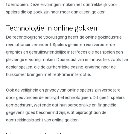
toernooien. Deze ervaringen maken het aantrekkelijk voor
spelers die op zoek zijn naar meer dan alleen gokken.
Technologie in online gokken
De technologische vooruitgang heeft de online gokindustrie
revolutionair veranderd. Spelers genieten van verbeterde
graphics en gebruiksvriendelijke interfaces die het spelen een
plezierige ervaring maken. Daarnaast zijn er innovaties zoals live
dealer spellen, die de authentieke casino-ervaring naar de
huiskamer brengen met real-time interactie.
Ook de veiligheid en privacy van online spelers zijn verbeterd
door geavanceerde encryptietechnologieën. Dit geeft spelers
gemoedsrust, wetende dat hun persoonlijke en financiële
gegevens goed beschermd zijn, wat bijdraagt aan de
aantrekkingskracht van online gokken.