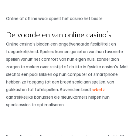
Online of offline waar speelt het casino het beste
De voordelen van online casino’s
Online casino’s bieden een ongeëvenaarde flexibiliteit en
toegankelijkheid. Spelers kunnen genieten van hun favoriete
spellen vanuit het comfort van hun eigen huis, zonder zich
zorgen te maken over reistijd of drukte in fysieke casino’s. Met
slechts een paar klikken op hun computer of smartphone
hebben ze toegang tot een breed scala aan spellen, van
gokkasten tot tafelspellen. Bovendien biedt
wbetz
aantrekkelijke bonussen die nieuwkomers helpen hun
speelsessies te optimaliseren.