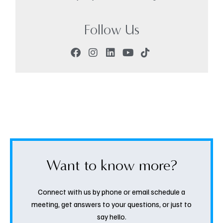
Follow Us
Want to know more?
Connect with us by phone or email schedule a
meeting, get answers to your questions, or just to
say hello.