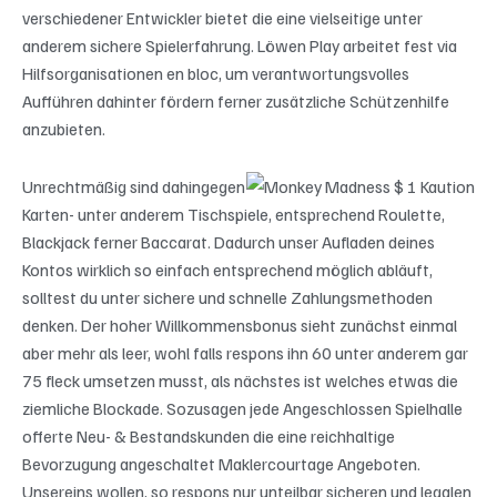
verschiedener Entwickler bietet die eine vielseitige unter
anderem sichere Spielerfahrung. Löwen Play arbeitet fest via
Hilfsorganisationen en bloc, um verantwortungsvolles
Aufführen dahinter fördern ferner zusätzliche Schützenhilfe
anzubieten.
Unrechtmäßig sind dahingegen
Karten- unter anderem Tischspiele, entsprechend Roulette,
Blackjack ferner Baccarat. Dadurch unser Aufladen deines
Kontos wirklich so einfach entsprechend möglich abläuft,
solltest du unter sichere und schnelle Zahlungsmethoden
denken. Der hoher Willkommensbonus sieht zunächst einmal
aber mehr als leer, wohl falls respons ihn 60 unter anderem gar
75 fleck umsetzen musst, als nächstes ist welches etwas die
ziemliche Blockade. Sozusagen jede Angeschlossen Spielhalle
offerte Neu- & Bestandskunden die eine reichhaltige
Bevorzugung angeschaltet Maklercourtage Angeboten.
Unsereins wollen, so respons nur unteilbar sicheren und legalen