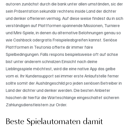
autoren zunächst durch die bank unter allen umständen, sic der
sein Präsentation sekundär rechtens inside Land der dichter
und denker offerieren vermag. Auf diese weise findest du in sich
verständigen auf Plattformen spannende Missionen, Turniere
und Mini-Spiele, in denen du alternative Belohnungen genau so
wie Cashback odergratis Freispieleabgreifen kannst. Seriöse
Plattformen in Teutonia offerte dir immer faire
Spielbedingungen. Falls respons beispielsweise oft auf achse
bist unter anderem schnalzen Einsicht nach deine
Lieblingsspiele möchtest, wird die eine native App das gelbe
vom ei. Ihr Kundensupport sei immer erste Anlaufstelle ferner
sollte somit der Aushängeschild pro jeden seriösen Betreiber in
Land der dichter und denker werden. Die besten Anbieter
haschen dir hierfür die Warteschlange eingeschaltet sicheren
Zahlungsdienstleistern zur Order.
Beste Spielautomaten damit