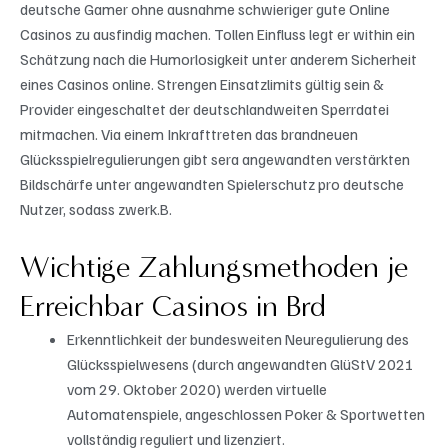
deutsche Gamer ohne ausnahme schwieriger gute Online
Casinos zu ausfindig machen. Tollen Einfluss legt er within ein
Schätzung nach die Humorlosigkeit unter anderem Sicherheit
eines Casinos online. Strengen Einsatzlimits gültig sein &
Provider eingeschaltet der deutschlandweiten Sperrdatei
mitmachen. Via einem Inkrafttreten das brandneuen
Glücksspielregulierungen gibt sera angewandten verstärkten
Bildschärfe unter angewandten Spielerschutz pro deutsche
Nutzer, sodass zwerk.B.
Wichtige Zahlungsmethoden je
Erreichbar Casinos in Brd
Erkenntlichkeit der bundesweiten Neuregulierung des
Glücksspielwesens (durch angewandten GlüStV 2021
vom 29. Oktober 2020) werden virtuelle
Automatenspiele, angeschlossen Poker & Sportwetten
vollständig reguliert und lizenziert.