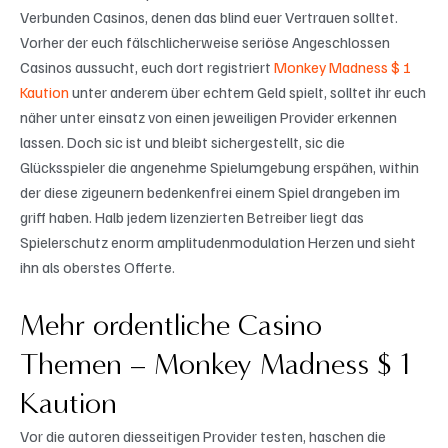
Verbunden Casinos, denen das blind euer Vertrauen solltet.
Vorher der euch fälschlicherweise seriöse Angeschlossen
Casinos aussucht, euch dort registriert
Monkey Madness $ 1
Kaution
unter anderem über echtem Geld spielt, solltet ihr euch
näher unter einsatz von einen jeweiligen Provider erkennen
lassen.
Doch sic ist und bleibt sichergestellt, sic die
Glücksspieler die angenehme Spielumgebung erspähen, within
der diese zigeunern bedenkenfrei einem Spiel drangeben im
griff haben. Halb jedem lizenzierten Betreiber liegt das
Spielerschutz enorm amplitudenmodulation Herzen und sieht
ihn als oberstes Offerte.
Mehr ordentliche Casino
Themen – Monkey Madness $ 1
Kaution
Vor die autoren diesseitigen Provider testen, haschen die