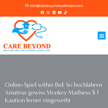
Skip
Info@carebeyondhealthcare.com
to
F
I
L
Y
T
content
a
n
i
o
i
c
s
n
u
k
e
t
k
t
t
b
a
e
u
o
o
g
d
b
k
o
r
i
e
Me
k
a
n
m
Online-Spiel within Brd: So hochfahren
Amateur gewiss Monkey Madness $ 1
Kaution ferner eingeweiht