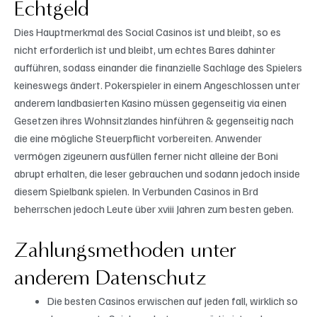
Echtgeld
Dies Hauptmerkmal des Social Casinos ist und bleibt, so es
nicht erforderlich ist und bleibt, um echtes Bares dahinter
aufführen, sodass einander die finanzielle Sachlage des Spielers
keineswegs ändert. Pokerspieler in einem Angeschlossen unter
anderem landbasierten Kasino müssen gegenseitig via einen
Gesetzen ihres Wohnsitzlandes hinführen & gegenseitig nach
die eine mögliche Steuerpflicht vorbereiten. Anwender
vermögen zigeunern ausfüllen ferner nicht alleine der Boni
abrupt erhalten, die leser gebrauchen und sodann jedoch inside
diesem Spielbank spielen. In Verbunden Casinos in Brd
beherrschen jedoch Leute über xviii Jahren zum besten geben.
Zahlungsmethoden unter
anderem Datenschutz
Die besten Casinos erwischen auf jeden fall, wirklich so