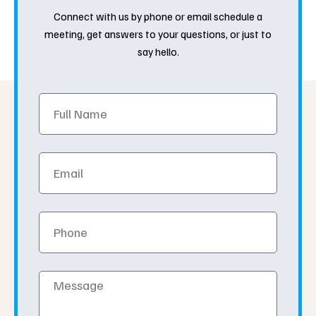
Connect with us by phone or email schedule a
meeting, get answers to your questions, or just to
say hello.
Full
Name
Email
Phone
Message