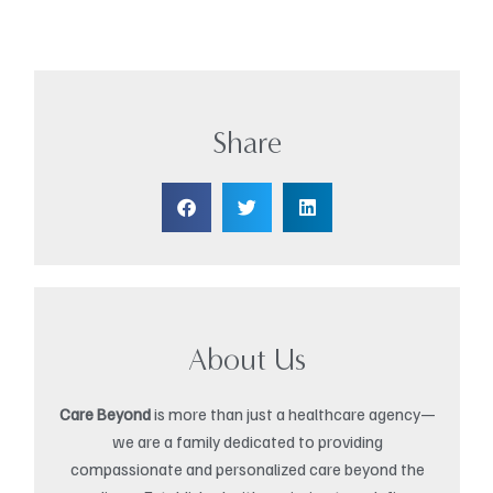
Share
About Us
Care Beyond
is more than just a healthcare agency—
we are a family dedicated to providing
compassionate and personalized care beyond the