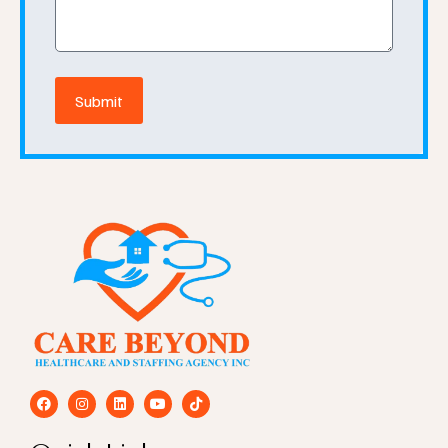
Submit
F
I
L
Y
T
a
n
i
o
i
c
s
n
u
k
e
t
k
t
t