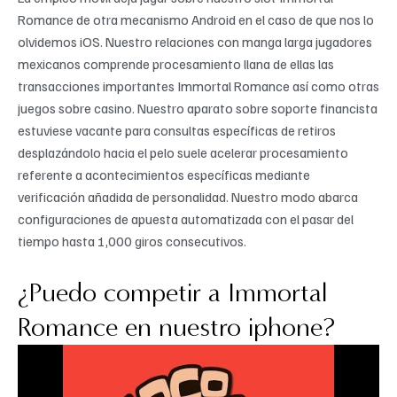
Romance de otra mecanismo Android en el caso de que nos lo
olvidemos iOS. Nuestro relaciones con manga larga jugadores
mexicanos comprende procesamiento llana de ellas las
transacciones importantes Immortal Romance así­ como otras
juegos sobre casino. Nuestro aparato sobre soporte financista
estuviese vacante para consultas específicas de retiros
desplazándolo hacia el pelo suele acelerar procesamiento
referente a acontecimientos específicas mediante
verificación añadida de personalidad. Nuestro modo abarca
configuraciones de apuesta automatizada con el pasar del
tiempo hasta 1,000 giros consecutivos.
¿Puedo competir a Immortal
Romance en nuestro iphone?