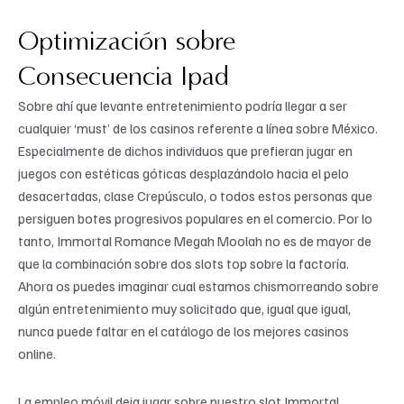
Optimización sobre
Consecuencia Ipad
Sobre ahí que levante entretenimiento podrí­a llegar a ser
cualquier ‘must’ de los casinos referente a línea sobre México.
Especialmente de dichos individuos que prefieran jugar en
juegos con estéticas góticas desplazándolo hacia el pelo
desacertadas, clase Crepúsculo, o todos estos personas que
persiguen botes progresivos populares en el comercio. Por lo
tanto, Immortal Romance Megah Moolah no es de mayor de
que la combinación sobre dos slots top sobre la factoría.
Ahora os puedes imaginar cual estamos chismorreando sobre
algún entretenimiento muy solicitado que, igual que igual,
nunca puede faltar en el catálogo de los mejores casinos
online.
La empleo móvil deja jugar sobre nuestro slot Immortal