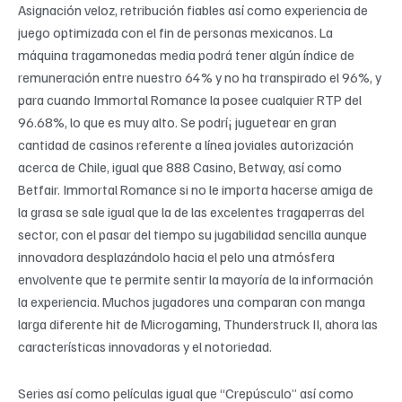
Asignación veloz, retribución fiables así­ como experiencia de
juego optimizada con el fin de personas mexicanos. La
máquina tragamonedas media podrá tener algún índice de
remuneración entre nuestro 64% y no ha transpirado el 96%, y
para cuando Immortal Romance la posee cualquier RTP del
96.68%, lo que es muy alto. Se podrí¡ juguetear en gran
cantidad de casinos referente a línea joviales autorización
acerca de Chile, igual que 888 Casino, Betway, así­ como
Betfair. Immortal Romance si no le importa hacerse amiga de
la grasa se sale igual que la de las excelentes tragaperras del
sector, con el pasar del tiempo su jugabilidad sencilla aunque
innovadora desplazándolo hacia el pelo una atmósfera
envolvente que te permite sentir la mayoría de la información
la experiencia. Muchos jugadores una comparan con manga
larga diferente hit de Microgaming, Thunderstruck II, ahora las
características innovadoras y el notoriedad.
Series así­ como películas igual que “Crepúsculo” así­ como