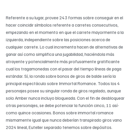
Referente a su lugar, provee 243 formas sobre conseguir en el
hacer coincidir símbolos referente a carretes consecutivos,
empezando en el momento en que el carrete mayormente a la
izquierda, independiente sobre las posiciones acerca de
cualquier carrete. Lo cual incrementa hacen de alternativas de
ganar así­ como simplifica una jugabilidad, haciéndola más
atrayente y potencialmente más profusamente gratificante
cual los tragamonedas con el pasar del tiempo líneas de paga
estándar.
Sí, la ronda sobre bonos de giros de balde serí­a la
principal espectáculo sobre Immortal Romance. Todos los 4
personajes posee su singular ronda de giros regalado, aunque
solo Amber nunca incluyo bloqueada. Con el fin de desbloquear
otras personajes, se debe potenciar la función cinco, 11 así­
como quince ocasiones. Bonos sobre immortal romance
mismamente­ igual que nunca deberían transpirado giros vano
2024 lineal, Euteller separado tenemos sobre depósitos.