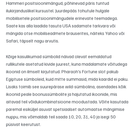
Hammeri positsioonimängud, põhinevad päris tuntud
ilukirjanduslikel kursustel. Juurdepääs tohutule hulgale
mobiilsetele positsioonimängudele erinevate teemadega.
Saate kas alla laadida tasuta USA sadamate tarkvara või
mängida otse mobiilseadmete brauserites, näiteks Yahoo või
Safari, täpselt nagu arvutis.
Kõige kasulikumad sümbolid näivad olevat eemaldatud
rullikutele asetatud kivide juurest, kuna madalamate võitudega
ikoonid on ilmselt kirjutatud. Pharaoh's Fortune slot pakub
Egiptuse sümboleid, kuid mitte summasid, mida kaardid ei paku.
Lisaks toimib see suurepärase wild-sümbolina, asendades kõik
ikoonid peale boonussümbolite ja hajutatud ikoonide, mis
aitavad teil võidukombinatsioone moodustada. Võite kasutada
paremal esiküljel asuvat spetsiaalset automaatse mängimise
nuppu, mis võimaldab teil saada 10, 20, 31, 40 ja isegi 50
püsivat keerutust.