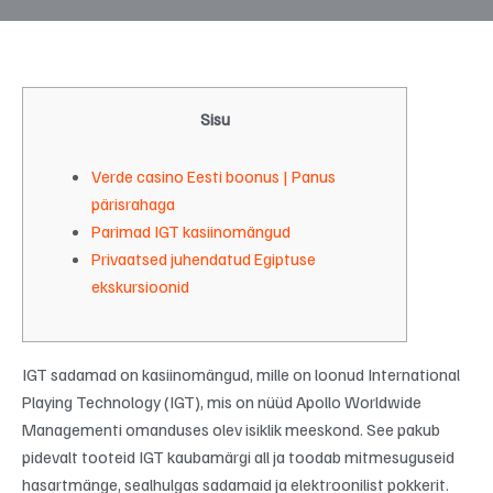
Sisu
Verde casino Eesti boonus | Panus
pärisrahaga
Parimad IGT kasiinomängud
Privaatsed juhendatud Egiptuse
ekskursioonid
IGT sadamad on kasiinomängud, mille on loonud International
Playing Technology (IGT), mis on nüüd Apollo Worldwide
Managementi omanduses olev isiklik meeskond. See pakub
pidevalt tooteid IGT kaubamärgi all ja toodab mitmesuguseid
hasartmänge, sealhulgas sadamaid ja elektroonilist pokkerit.