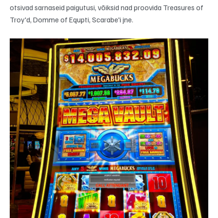
otsivad sarnaseid paigutusi, võiksid nad proovida Treasures of
Troy'd, Domme of Equpti, Scarabe'i jne.