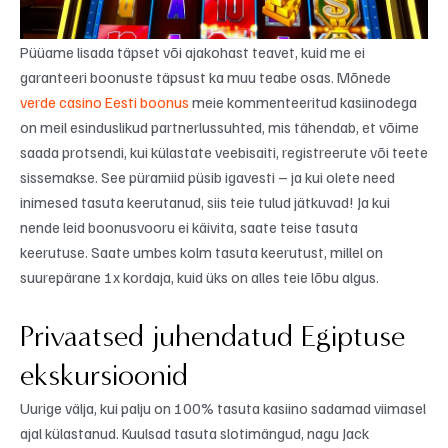
Püüame lisada täpset või ajakohast teavet, kuid me ei
garanteeri boonuste täpsust ka muu teabe osas. Mõnede
verde casino Eesti boonus
meie kommenteeritud kasiinodega
on meil esinduslikud partnerlussuhted, mis tähendab, et võime
saada protsendi, kui külastate veebisaiti, registreerute või teete
sissemakse. See püramiid püsib igavesti – ja kui olete need
inimesed tasuta keerutanud, siis teie tulud jätkuvad! Ja kui
nende leid boonusvooru ei käivita, saate teise tasuta
keerutuse. Saate umbes kolm tasuta keerutust, millel on
suurepärane 1x kordaja, kuid üks on alles teie lõbu algus.
Privaatsed juhendatud Egiptuse
ekskursioonid
Uurige välja, kui palju on 100% tasuta kasiino sadamad viimasel
ajal külastanud. Kuulsad tasuta slotimängud, nagu Jack