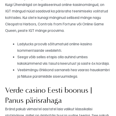
Kuigi Ühendriigid on legaliseerinud online-kasiinomängud, on
IGT mängud nüüd saadaval ka pärisraha teenimiseks volitatud
kohtades.
Kui olete kunagi mänginud selliseid mänge nagu
Cleopatra Harbors, Controls from Fortune või Online Game
Queen, peate IGT mänge proovima.
Ladylucks proovib sõltumatuid online-kasiino
kommentaaride veebilehti.
Seega võib selles etapis olla auhind umbes
kakskümmend viis tasuta keerutust ja saate 6x kordaja.
Veebimängu õhkkond sarnaneb hea vaarao hauakambri
ja Niiluse püramiidide siseruumidega.
Verde casino Eesti boonus |
Panus pärisrahaga
Bränd pakub viimastel aastatel laia valikut klassikalisi
slotimänge, millel on ämbritäis huvi ja uudne teema. See pakub