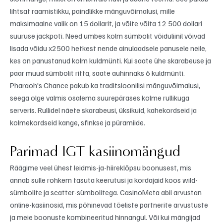
lihtsat raamistikku, paindlikke mänguvõimalusi, mille
maksimaalne valik on 15 dollarit, ja võite võita 12 500 dollari
suuruse jackpoti. Need umbes kolm sümbolit võiduliinil võivad
lisada võidu x2500 hetkest nende ainulaadsele panusele neile,
kes on panustanud kolm kuldmünti. Kui saate ühe skarabeuse ja
paar muud sümbolit ritta, saate auhinnaks 6 kuldmünti.
Pharaoh's Chance pakub ka traditsioonilisi mänguvõimalusi,
seega olge valmis osalema suurepärases kolme rullikuga
serveris. Rullidel näete skarabeusi, üksikuid, kahekordseid ja
kolmekordseid kange, sfinkse ja püramiide.
Parimad IGT kasiinomängud
Räägime veel ühest leidmis-ja-hiireklõpsu boonusest, mis
annab sulle rohkem tasuta keerutusi ja kordajaid koos wild-
sümbolite ja scatter-sümbolitega. CasinoMeta abil arvustan
online-kasiinosid, mis põhinevad tõeliste partnerite arvustuste
ja meie boonuste kombineeritud hinnangul. Või kui mängijad