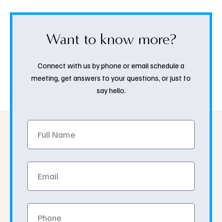
Want to know more?
Connect with us by phone or email schedule a
meeting, get answers to your questions, or just to
say hello.
Full
Name
Email
Phone