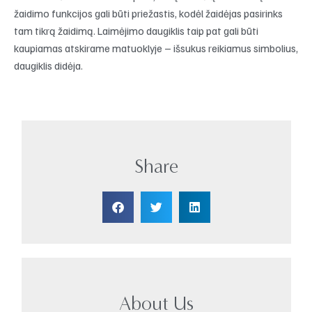
žaidimo funkcijos gali būti priežastis, kodėl žaidėjas pasirinks
tam tikrą žaidimą. Laimėjimo daugiklis taip pat gali būti
kaupiamas atskirame matuoklyje – išsukus reikiamus simbolius,
daugiklis didėja.
Share
About Us