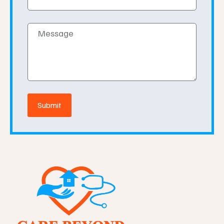
Message
Submit