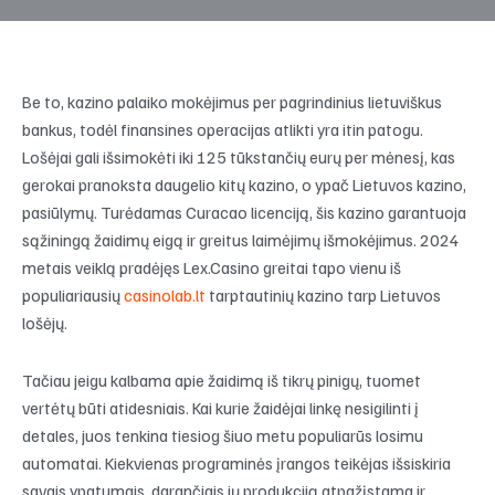
Be to, kazino palaiko mokėjimus per pagrindinius lietuviškus
bankus, todėl finansines operacijas atlikti yra itin patogu.
Lošėjai gali išsimokėti iki 125 tūkstančių eurų per mėnesį, kas
gerokai pranoksta daugelio kitų kazino, o ypač Lietuvos kazino,
pasiūlymų. Turėdamas Curacao licenciją, šis kazino garantuoja
sąžiningą žaidimų eigą ir greitus laimėjimų išmokėjimus. 2024
metais veiklą pradėjęs Lex.Casino greitai tapo vienu iš
populiariausių
casinolab.lt
tarptautinių kazino tarp Lietuvos
lošėjų.
Tačiau jeigu kalbama apie žaidimą iš tikrų pinigų, tuomet
vertėtų būti atidesniais. Kai kurie žaidėjai linkę nesigilinti į
detales, juos tenkina tiesiog šiuo metu populiarūs losimu
automatai. Kiekvienas programinės įrangos teikėjas išsiskiria
savais ypatumais, darančiais jų produkciją atpažįstama ir