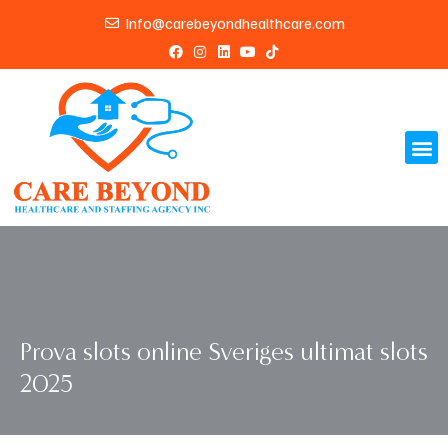
Skip
Info@carebeyondhealthcare.com
to
F
I
L
Y
T
content
a
n
i
o
i
c
s
n
u
k
e
t
k
t
t
b
a
e
u
o
o
g
d
b
k
o
r
i
e
Me
k
a
n
m
Prova slots online Sveriges ultimat slots
2025