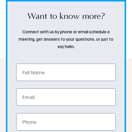
Want to know more?
Connect with us by phone or email schedule a
meeting, get answers to your questions, or just to
say hello.
Full
Name
Email
Phone