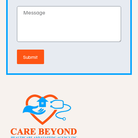
Message
Submit