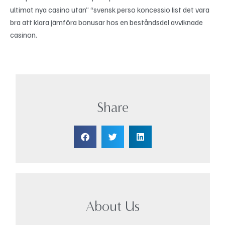
ultimat nya casino utan” “svensk perso koncessio list det vara
bra att klara jämföra bonusar hos en beståndsdel avviknade
casinon.
Share
About Us