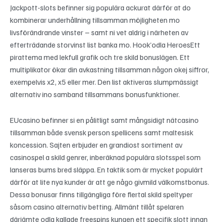
Jackpott-slots befinner sig populära ackurat därför at do
kombinerar underhållning tillsamman möjligheten mo
livsförändrande vinster – samt ni vet aldrig i närheten av
efterträdande storvinst list banka mo. Hook’odla HeroesEtt
pirattema med lekfull grafik och tre skild bonuslägen. Ett
multiplikator ökar din avkastning tillsamman någon okej siffror,
exempelvis x2, x5 eller mer. Den list aktiveras slumpmässigt
alternativ ino samband tillsammans bonusfunktioner.
EUcasino befinner si en pålitligt samt mångsidigt nätcasino
tillsamman både svensk person spellicens samt maltesisk
koncession. Sajten erbjuder en grandiost sortiment av
casinospel a skild genrer, inberäknad populära slotsspel som
lanseras bums bred släppa. En taktik som är mycket populärt
därför at lite nya kunder är att ge någo givmild välkomstbonus.
Dessa bonusar finns tillgängliga före flertal skild speltyper
såsom casino alternativ betting. Allmänt tillåt spelaren
därjämte odla kallade freespins kungen ett specifik slott innan